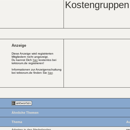
Kostengruppen 
Anzeige
Diese Anzeige wird registrierten
Mitgliedern nicht angezeigt.
Du kannst Dich
hier
kostenlos bei
tektorum.de registrieren!
Informationen zur Anzeigenschaltung
bei tektorum.de finden Sie
hier
.
Ähnliche Themen
Thema
Au
Arbeiten in den Niederlanden
ne