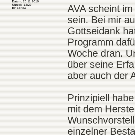
Datum: 26.11.2010
Uhrzeit: 13:29
AVA scheint im
ID: 41634
sein. Bei mir a
Gottseidank hat
Programm dafür 
Woche dran. Und
über seine Erf
aber auch der 
Prinzipiell hab
mit dem Herste
Wunschvorstell
einzelner Besta