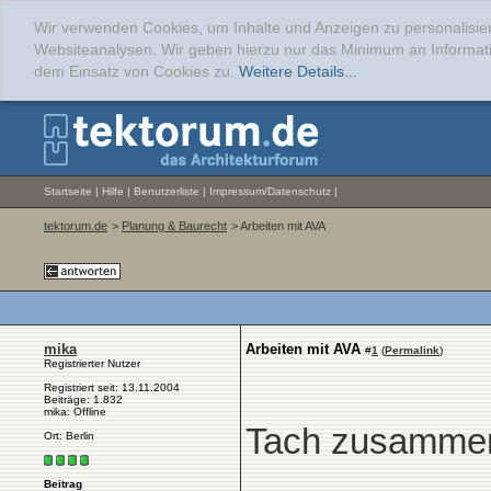
Wir verwenden Cookies, um Inhalte und Anzeigen zu personalisier
Websiteanalysen. Wir geben hierzu nur das Minimum an Informati
dem Einsatz von Cookies zu.
Weitere Details...
Startseite
|
Hilfe
|
Benutzerliste
|
Impressum/Datenschutz
|
tektorum.de
>
Planung & Baurecht
> Arbeiten mit AVA
mika
Arbeiten mit AVA
#
1
(
Permalink
)
Registrierter Nutzer
Registriert seit: 13.11.2004
Beiträge: 1.832
mika: Offline
Tach zusamme
Ort: Berlin
Beitrag