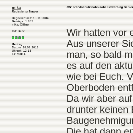
mika
AW: brandschutztechnische Bewertung Sanie
Registrierter Nutzer
Registriert seit: 13.11.2004
Beiträge: 1.832
mika: Offline
Wir hatten vor e
Ort: Berlin
Aus unserer Sic
Beitrag
Datum: 28.08.2013
Uhrzeit: 12:13
man, so bald m
ID: 50814
es auf den akt
wie bei Euch. 
Oberboden entf
Da wir aber au
drunter keinen 
Baugenehmigun
Die hat dann e