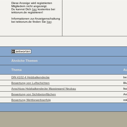
Diese Anzeige wird registrierten
Mitgliedern nicht angezeigt.
Du kannst Dich
hier
kostenlos bei
tektorum.de registrieren!
Informationen zur Anzeigenschaltung
bei tektorum.de finden Sie
hier
.
Ähnliche Themen
Thema
Au
DIN 4102-4 Holzbalkendecke
be
Bewertung von Luftschichten
Bl
Anschluss Holzbalkendecke Massivwand Neubau
lis
Bewertung von Sichtbetonflächen
Ar
Bewertung Wettbewerbserfolg
ro