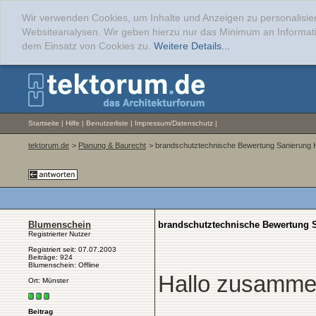
Wir verwenden Cookies, um Inhalte und Anzeigen zu personalisier
Websiteanalysen. Wir geben hierzu nur das Minimum an Informati
dem Einsatz von Cookies zu.
Weitere Details...
Startseite
|
Hilfe
|
Benutzerliste
|
Impressum/Datenschutz
|
tektorum.de
>
Planung & Baurecht
> brandschutztechnische Bewertung Sanierung 
Blumenschein
brandschutztechnische Bewertung 
Registrierter Nutzer
Registriert seit: 07.07.2003
Beiträge: 924
Blumenschein: Offline
Hallo zusamme
Ort: Münster
Beitrag