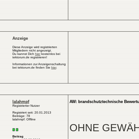
Anzeige
Diese Anzeige wird registrierten
Mitgliedern nicht angezeigt.
Du kannst Dich
hier
kostenlos bei
tektorum.de registrieren!
Informationen zur Anzeigenschaltung
bei tektorum.de finden Sie
hier
.
lalahmpf
AW: brandschutztechnische Bewert
Registrierter Nutzer
Registriert seit: 20.01.2013
Beiträge: 78
lalahmpf: Offline
OHNE GEWÄH
Beitrag