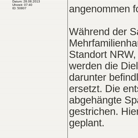
Datum: 28.08.2013
Uhrzeit: 07:40
angenommen fol
ID: 50807
Während der Sa
Mehrfamilienha
Standort NRW, 
werden die Die
darunter befind
ersetzt. Die e
abgehängte Spal
gestrichen. Hie
geplant.