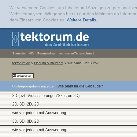
Wir verwenden Cookies, um Inhalte und Anzeigen zu personalisier
Websiteanalysen. Wir geben hierzu nur das Minimum an Informati
dem Einsatz von Cookies zu.
Weitere Details...
Startseite
|
Hilfe
|
Benutzerliste
|
Impressum/Datenschutz
|
tektorum.de
>
Planung & Baurecht
> Wie plant Euer Büro?
: Wie plant Ihr die Gebäude?
Umfrageergebnis anzeigen
2D (evt. Visualisierungen/Skizzen 3D)
2D, 3D, 2D, 2D
wie vor jedoch mit Auswertung
3D, 3D, 3D, 2D
wie vor jedoch mit Auswertung