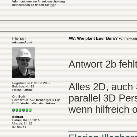
Informationen zur Anzeigenschaltung
bei tektorum.de finden Sie
hier
.
Florian
AW: Wie plant Euer Büro?
#
2
(
Permali
tektorumAdmin
Antwort 2b fehlt
Registriert seit: 06.06.2002
Alles 2D, auch 
Beiträge: 4.439
Florian: Offline
parallel 3D Per
Ort: Berlin
Hochschule/AG: Illenberger & Lilja
GbR / Anderhalten Architekten
wenn hilfreich 
Beitrag
Datum: 04.05.2015
____________
Uhrzeit: 14:12
ID: 54361