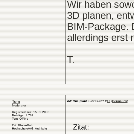
Wir haben sowo
3D planen, entw
BIM-Package. 
allerdings erst 
T.
Tom
AW: Wie plant Euer Büro?
#
12
(
Permalink
)
Moderator
Registriert seit: 15.02.2003
Beiträge: 1.762
Tom: Offline
Zitat:
Ort: Rhein-Ruhr
Hochschule/AG: Architekt