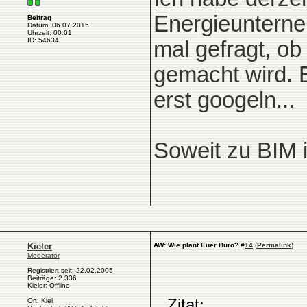
Energieunterne
Beitrag
Datum: 06.07.2015
Uhrzeit: 00:01
ID: 54634
mal gefragt, ob
gemacht wird. 
erst googeln...
Soweit zu BIM 
Kieler
AW: Wie plant Euer Büro?
#
14
(
Permalink
)
Moderator
Registriert seit: 22.02.2005
Beiträge: 2.336
Kieler: Offline
Zitat:
Ort: Kiel