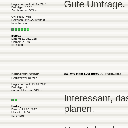
Gute Umfrage. I
Registriert seit: 26.07.2005
Beiträge: 2.352
Archimedes: Offline
Ort: Rhld.-Pfalz
Hochschule/AG: Architekt
freischaffend
Beitrag
Datum: 11.05.2015
Uhrzeit: 21:35
ID: 54389
numerobinchen
AW: Wie plant Euer Büro?
#
7
(
Permalink
)
Registrierter Nutzer
Registriert seit: 12.01.2015
Beiträge: 164
numerobinchen: Offline
Interessant, d
planen.
Beitrag
Datum: 21.06.2015
Uhrzeit: 19:00
ID: 54568