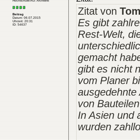
Hochschule/AG: Architekt
Zitat von
To
Beitrag
Datum: 06.07.2015
Es gibt zahlr
Uhrzeit: 20:31
ID: 54637
Rest-Welt, di
unterschiedli
gemacht haben
gibt es nicht
vom Planer b
ausgedehnte 
von Bauteilen
In Asien und 
wurden zahllo