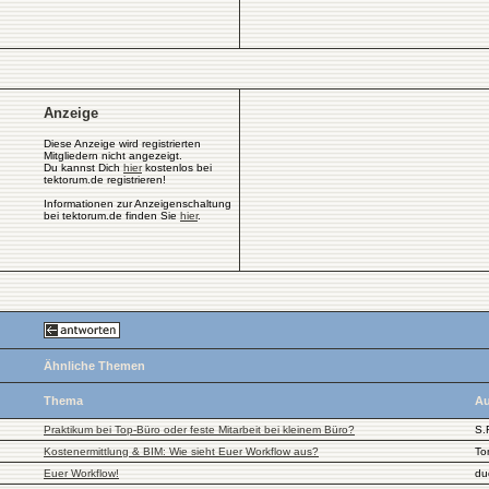
Anzeige
Diese Anzeige wird registrierten
Mitgliedern nicht angezeigt.
Du kannst Dich
hier
kostenlos bei
tektorum.de registrieren!
Informationen zur Anzeigenschaltung
bei tektorum.de finden Sie
hier
.
Ähnliche Themen
Thema
Au
Praktikum bei Top-Büro oder feste Mitarbeit bei kleinem Büro?
S.
Kostenermittlung & BIM: Wie sieht Euer Workflow aus?
To
Euer Workflow!
du