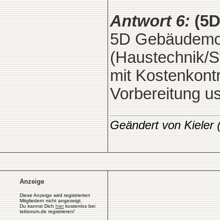
Antwort 6:
(5D
5D Gebäudemod
(Haustechnik/S
mit Kostenkontr
Vorbereitung u
Geändert von Kieler
Anzeige
Diese Anzeige wird registrierten
Mitgliedern nicht angezeigt.
Du kannst Dich
hier
kostenlos bei
tektorum.de registrieren!