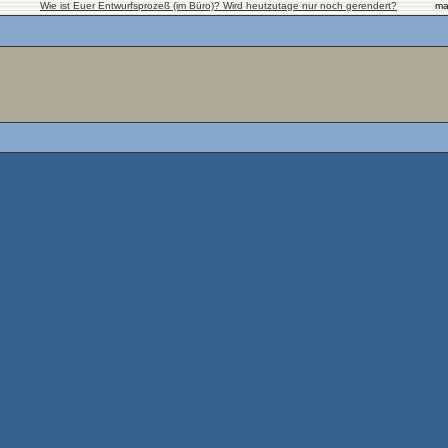
Wie ist Euer Entwurfsprozeß (im Büro)? Wird heutzutage nur noch gerendert?
ma