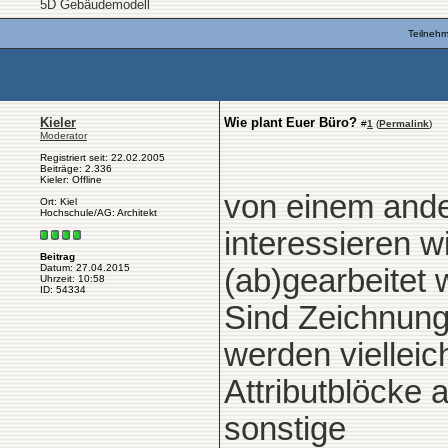
5D Gebäudemodell
Teilneh
Kieler
Wie plant Euer Büro?
#
1
(
Permalink
)
Moderator
Registriert seit: 22.02.2005
Beiträge: 2.336
Kieler: Offline
von einem ande
Ort: Kiel
Hochschule/AG: Architekt
interessieren w
Beitrag
Datum: 27.04.2015
(ab)gearbeitet w
Uhrzeit: 10:58
ID: 54334
Sind Zeichnung
werden vielleic
Attributblöcke 
sonstige