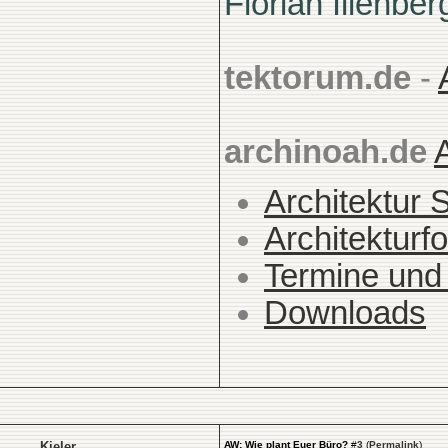
Florian Illenber
tektorum.de
-
archinoah.de
Architektur 
Architekturfo
Termine und
Downloads
Kieler
AW: Wie plant Euer Büro?
#
3
(
Permalink
)