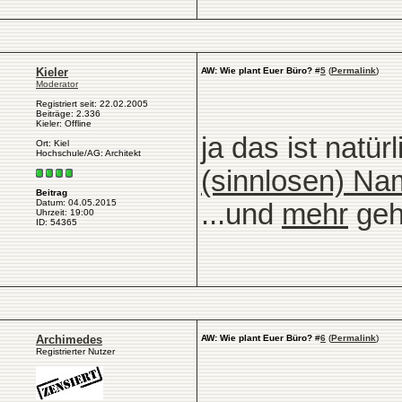
Kieler
AW: Wie plant Euer Büro?
#
5
(
Permalink
)
Moderator
Registriert seit: 22.02.2005
Beiträge: 2.336
Kieler: Offline
ja das ist natür
Ort: Kiel
Hochschule/AG: Architekt
(sinnlosen) N
Beitrag
Datum: 04.05.2015
...und
mehr
geh
Uhrzeit: 19:00
ID: 54365
Archimedes
AW: Wie plant Euer Büro?
#
6
(
Permalink
)
Registrierter Nutzer