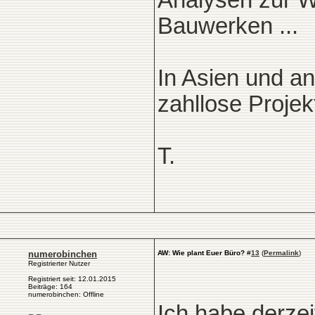
Analysen zur W
Bauwerken ...
In Asien und a
zahllose Projek
T.
numerobinchen
AW: Wie plant Euer Büro?
#
13
(
Permalink
)
Registrierter Nutzer
Registriert seit: 12.01.2015
Beiträge: 164
numerobinchen: Offline
Ich habe derze