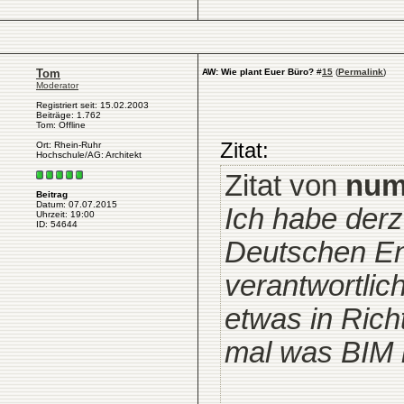
Tom
AW: Wie plant Euer Büro?
#
15
(
Permalink
)
Moderator
Registriert seit: 15.02.2003
Beiträge: 1.762
Tom: Offline
Zitat:
Ort: Rhein-Ruhr
Hochschule/AG: Architekt
Zitat von
num
Beitrag
Datum: 07.07.2015
Ich habe derz
Uhrzeit: 19:00
ID: 54644
Deutschen En
verantwortlic
etwas in Rich
mal was BIM i