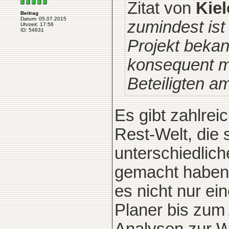
Zitat von
Kiel
Beitrag
Datum: 05.07.2015
zumindest ist
Uhrzeit: 17:56
ID: 54631
Projekt bekan
konsequent mi
Beteiligten a
Es gibt zahlrei
Rest-Welt, die 
unterschiedlich
gemacht haben. 
es nicht nur e
Planer bis zum