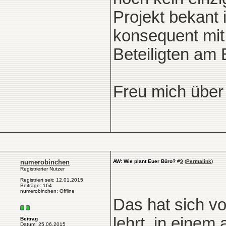
Projekt bekant
konsequent mit 
Beteiligten am 
Freu mich über
numerobinchen
AW: Wie plant Euer Büro?
#
9
(
Permalink
)
Registrierter Nutzer
Registriert seit: 12.01.2015
Beiträge: 164
numerobinchen: Offline
Das hat sich v
lehrt, in einem
Beitrag
Datum: 25.06.2015