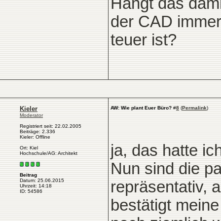
Hängt das dami
der CAD immer 
teuer ist?
Kieler
AW: Wie plant Euer Büro?
#
8
(
Permalink
)
Moderator
Registriert seit: 22.02.2005
Beiträge: 2.336
Kieler: Offline
ja, das hatte i
Ort: Kiel
Hochschule/AG: Architekt
Nun sind die p
Beitrag
Datum: 25.06.2015
repräsentativ, 
Uhrzeit: 14:18
ID: 54586
bestätigt mein