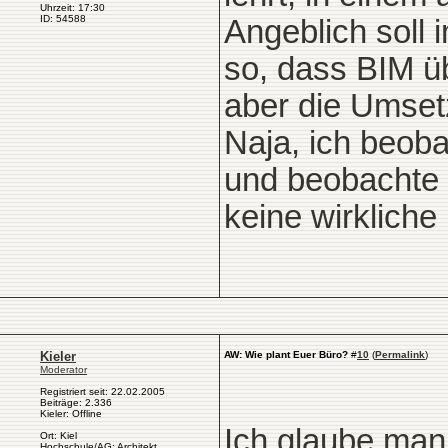
Uhrzeit: 17:30
ID: 54588
Angeblich soll 
so, dass BIM üb
aber die Umsetz
Naja, ich beob
und beobachte 
keine wirkliche 
Kieler
AW: Wie plant Euer Büro?
#
10
(
Permalink
)
Moderator
Registriert seit: 22.02.2005
Beiträge: 2.336
Kieler: Offline
Ich glaube man
Ort: Kiel
Hochschule/AG: Architekt