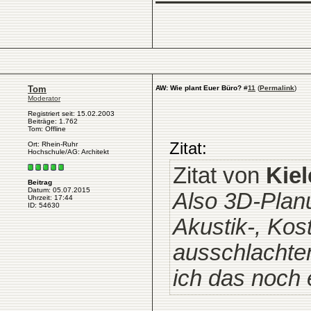
Tom
AW: Wie plant Euer Büro?
#
11
(
Permalink
)
Moderator
Registriert seit: 15.02.2003
Beiträge: 1.762
Tom: Offline
Zitat:
Ort: Rhein-Ruhr
Hochschule/AG: Architekt
Zitat von
Kiel
Beitrag
Datum: 05.07.2015
Also 3D-Planun
Uhrzeit: 17:44
ID: 54630
Akustik-, Kos
ausschlachte
ich das noch 