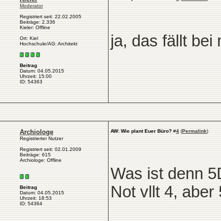
Moderator
Registriert seit: 22.02.2005
Beiträge: 2.336
Kieler: Offline
ja, das fällt b
Ort: Kiel
Hochschule/AG: Architekt
Beitrag
Datum: 04.05.2015
Uhrzeit: 15:00
ID: 54363
Archiologe
AW: Wie plant Euer Büro?
#
4
(
Permalink
)
Registrierter Nutzer
Registriert seit: 02.01.2009
Beiträge: 615
Archiologe: Offline
Was ist denn 5
Not vllt 4, aber
Beitrag
Datum: 04.05.2015
Uhrzeit: 18:53
ID: 54364