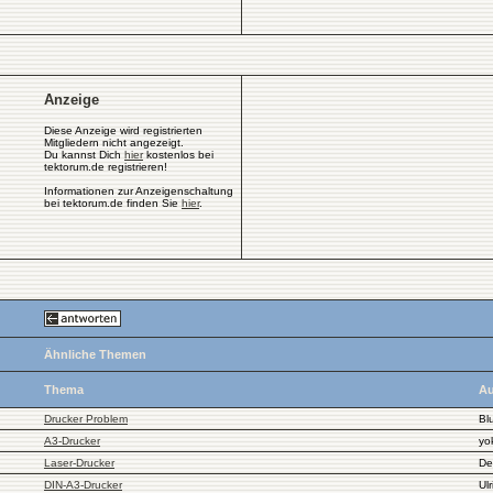
Anzeige
Diese Anzeige wird registrierten
Mitgliedern nicht angezeigt.
Du kannst Dich
hier
kostenlos bei
tektorum.de registrieren!
Informationen zur Anzeigenschaltung
bei tektorum.de finden Sie
hier
.
Ähnliche Themen
Thema
Au
Drucker Problem
Bl
A3-Drucker
yo
Laser-Drucker
De
DIN-A3-Drucker
Ul