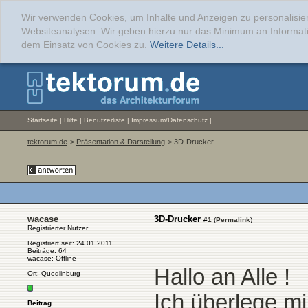
Wir verwenden Cookies, um Inhalte und Anzeigen zu personalisier
Websiteanalysen. Wir geben hierzu nur das Minimum an Informati
dem Einsatz von Cookies zu.
Weitere Details...
Startseite
|
Hilfe
|
Benutzerliste
|
Impressum/Datenschutz
|
tektorum.de
>
Präsentation & Darstellung
> 3D-Drucker
wacase
3D-Drucker
#
1
(
Permalink
)
Registrierter Nutzer
Registriert seit: 24.01.2011
Beiträge: 64
wacase: Offline
Hallo an Alle !
Ort: Quedlinburg
Ich überlege mi
Beitrag