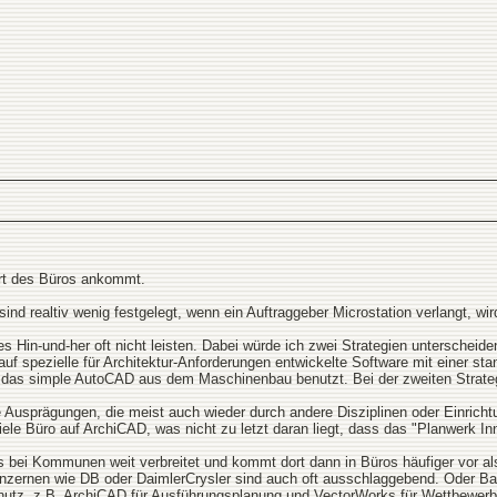
Art des Büros ankommt.
d realtiv wenig festgelegt, wenn ein Auftraggeber Microstation verlangt, wird
s Hin-und-her oft nicht leisten. Dabei würde ich zwei Strategien unterscheide
auf spezielle für Architektur-Anforderungen entwickelte Software mit einer sta
ten das simple AutoCAD aus dem Maschinenbau benutzt. Bei der zweiten Strateg
ale Ausprägungen, die meist auch wieder durch andere Disziplinen oder Einrich
viele Büro auf ArchiCAD, was nicht zu letzt daran liegt, dass das "Planwerk I
s bei Kommunen weit verbreitet und kommt dort dann in Büros häufiger vor al
zernen wie DB oder DaimlerCrysler sind auch oft ausschlaggebend. Oder Bau
utz, z.B. ArchiCAD für Ausführungsplanung und VectorWorks für Wettbewerb