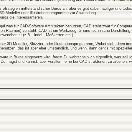
e Strategien mittelständischer Büros an, aber es gibt dabei häufiger unorto
3D-Modeller oder Illustrationsprogramme zur Anwendung.
üros die interessanteren.
gal was für CAD-Software Architekten benutzen, CAD steht zwar für Compute
von Räumen) versteht. CAD ist ein Werkzeug für eine technische Darstellung v
nwendbar ist (z.B. Undo!!, Maßketten etc.).
eher 3D-Modeller, Skizzier- oder Illustrationsprogramme, Wobei sich Ideen im
benutzen, das ist aber eher umständlich, und wenn, dann geht's mit speziel
re in Büros eingesetzt wird, fragst Du wahrscheinlich eigentlich, was soll ic
 magst und kannst, aber vorallem lerne bei CAD strukturiert zu arbeiten, w