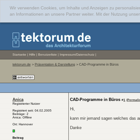
Wir verwenden Cookies, um Inhalte und Anzeigen zu personalisie
an Informationen an unsere Partner weiter. Mit der Nutzung uns
Startseite
|
Hilfe
|
Benutzerliste
|
Impressum/Datenschutz
|
tektorum.de
>
Präsentation & Darstellung
> CAD-Programme in Büros
Anica
CAD-Programme in Büros
#
1
(
Permali
Registrierter Nutzer
Hi,
Registriert seit: 04.02.2005
Beiträge: 2
Anica: Offline
kann mir jemand sagen welches das a
Ort: Hannover
Danke
Beitrag