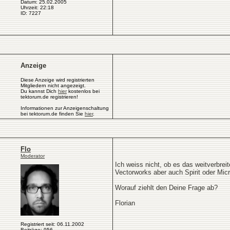
Datum: 25.02.2005
Uhrzeit: 22:18
ID: 7227
Anzeige
Diese Anzeige wird registrierten
Mitgliedern nicht angezeigt.
Du kannst Dich
hier
kostenlos bei
tektorum.de registrieren!
Informationen zur Anzeigenschaltung
bei tektorum.de finden Sie
hier
.
Flo
Moderator
Ich weiss nicht, ob es das weitverbrei
Vectorworks aber auch Spirit oder Mic
Worauf ziehlt den Deine Frage ab?
Florian
Registriert seit: 06.11.2002
Beiträge: 956