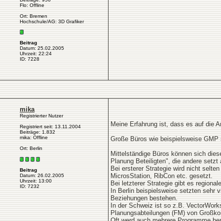
Flo: Offline
Ort: Bremen
Hochschule/AG: 3D Grafiker
Beitrag
Datum: 25.02.2005
Uhrzeit: 22:24
ID: 7228
mika
Registrierter Nutzer
Meine Erfahrung ist, dass es auf die 
Registriert seit: 13.11.2004
Beiträge: 1.832
mika: Offline
Große Büros wie beispielsweise GMP sin
Ort: Berlin
Mittelständige Büros können sich diese
Planung Beteiligten", die andere setzt 
Bei ersterer Strategie wird nicht sel
Beitrag
MicrosStation, RibCon etc. gesetzt.
Datum: 26.02.2005
Uhrzeit: 13:00
Bei letzterer Strategie gibt es region
ID: 7232
In Berlin beispielsweise setzten sehr 
Beziehungen bestehen.
In der Schweiz ist so z.B. VectorWork
Planungsabteilungen (FM) von Großkon
Oft werd auch mehrere Programme ben