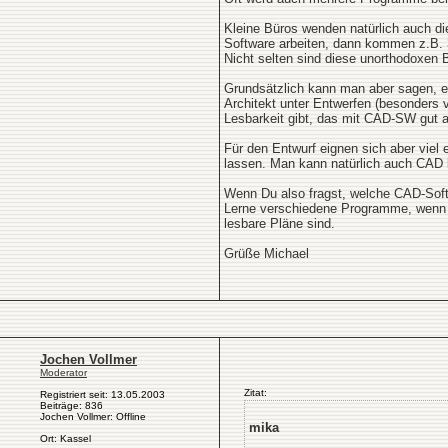
Kleine Büros wenden natürlich auch di
Software arbeiten, dann kommen z.B. 
Nicht selten sind diese unorthodoxen B
Grundsätzlich kann man aber sagen, e
Architekt unter Entwerfen (besonders 
Lesbarkeit gibt, das mit CAD-SW gut a
Für den Entwurf eignen sich aber viel 
lassen. Man kann natürlich auch CAD 
Wenn Du also fragst, welche CAD-Softwa
Lerne verschiedene Programme, wenn Du
lesbare Pläne sind.
Grüße Michael
Jochen Vollmer
Moderator
Zitat:
Registriert seit: 13.05.2003
Beiträge: 836
Jochen Vollmer: Offline
mika
Ort: Kassel