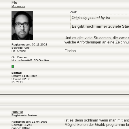
Flo
Moderator
Zitat:
Originally posted by fst
Es gibt noch immer zuviele St
Und es gibt viele Studenten, die zwa
welche Anforderungen an eine Zeichnun
Registriert seit: 06.11.2002
Beiträge: 956
Florian
Flo: Offline
Ort: Bremen
Hochschule/AG: 3D Grafiker
Beitrag
Datum: 14.03.2005
Uhrzeit: 02:08
ID: 7471
noone
Registrierter Nutzer
ist es denn schlimm wenn man mit ande
Registriert seit: 13.04.2005
Möglichkeiten der Grafik programme biet
Beiträge: 2.258
noone: Offline