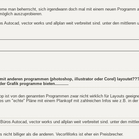
me man beherrscht, sich irgendwann doch mal mit einem neuen Programm aus
möglich auszuprobieren.
Autocad, vector works und allplan weit verbreitet sind. unter den mittleren un
it anderen programmen (photoshop, illustrator oder Corel) layoutet??
er Grafik programme bieten...........
p ist von den genannten Programmen zwar nicht wirklich für Layouts geeignet
 es um "echte" Pläne mit einem Plankopf mit zahlreichen Infos wie z.B. in 
üros Autocad, vector works und allplan weit verbreitet sind. unter den mittlere
s nicht billiger als die anderen. VecorWorks ist eher ein Preisbrecher.