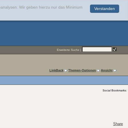
teanalysen. Wir geben hierzu nur das Minimum
Verstanden
.
Erweiterte Suche
|
LinkBack
Themen-Optionen
Ansicht
Social Bookmarks:
Share