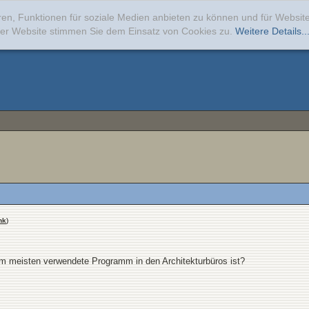
ren, Funktionen für soziale Medien anbieten zu können und für Websi
erer Website stimmen Sie dem Einsatz von Cookies zu.
Weitere Details..
nk
)
m meisten verwendete Programm in den Architekturbüros ist?