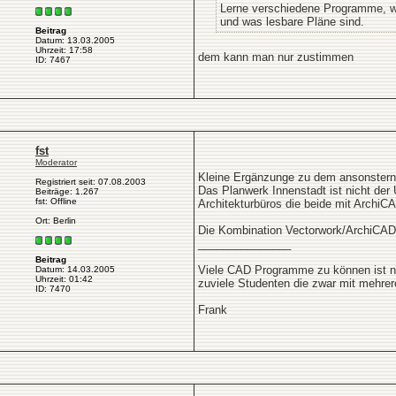
Lerne verschiedene Programme, wen
und was lesbare Pläne sind.
Beitrag
Datum: 13.03.2005
Uhrzeit: 17:58
dem kann man nur zustimmen
ID: 7467
fst
Moderator
Kleine Ergänzunge zu dem ansonstern
Registriert seit: 07.08.2003
Das Planwerk Innenstadt ist nicht der 
Beiträge: 1.267
fst: Offline
Architekturbüros die beide mit ArchiCA
Ort: Berlin
Die Kombination Vectorwork/ArchiCAD i
_______________
Beitrag
Viele CAD Programme zu können ist nat
Datum: 14.03.2005
Uhrzeit: 01:42
zuviele Studenten die zwar mit mehre
ID: 7470
Frank