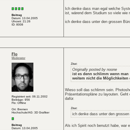
Ich denke dass man egal welche Syste
ist, wärend dem Studium so viele wie 
Beitrag
Datum: 13.04.2005
ich denke dass unter den grossen Büros 
Uhrzeit: 21:26
ID: 8008
Flo
Moderator
Zitat:
Originally posted by noone
ist es denn schlimm wenn man m
weitem nicht die Möglichkeiten d
Wieso soll das schlimm sein. Photosho
Präsentationspläne zu layouten. Geht
Registriert seit: 06.11.2002
dafür.
Beiträge: 956
Flo: Offline
Zitat:
Ort: Bremen
Hochschule/AG: 3D Grafiker
ich denke dass unter den grossen B
Beitrag
Als ich Spirit noch benutzt habe, war e
Datum: 13.04.2005