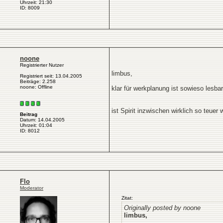
Uhrzeit: 21:30
ID: 8009
noone
Registrierter Nutzer
limbus,
Registriert seit: 13.04.2005
Beiträge: 2.258
noone: Offline
klar für werkplanung ist sowieso lesbar
ist Spirit inzwischen wirklich so teuer 
Beitrag
Datum: 14.04.2005
Uhrzeit: 01:04
ID: 8012
Flo
Moderator
Zitat:
Originally posted by noone
limbus,