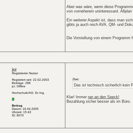
Aber was wäre, wenn diese Programme 
von vorneherein uninteressant. Allplan 
Ein weiterer Aspekt ist, dass man sic
gibts ja auch noch AVA, QM- und Doku
Die Vorstellung von einem Programm für
jcr
Registrierter Nutzer
Zitat:
Registriert seit: 22.02.2003
Beiträge: 288
Das ist technisch sicherlich kein
jcr: Offline
Hochschule/AG: Dr.-Ing.
Klar! Immer
ran an den Speck!
Bezahlung sicher besser als im Büro.
Beitrag
Datum: 16.04.2005
Uhrzeit: 15:43
ID: 8070