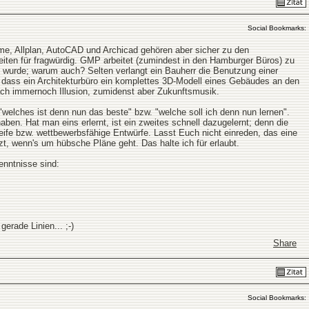
Social Bookmarks:
me, Allplan, AutoCAD und Archicad gehören aber sicher zu den
eiten für fragwürdig. GMP arbeitet (zumindest in den Hamburger Büros) zu
t wurde; warum auch? Selten verlangt ein Bauherr die Benutzung einer
, dass ein Architekturbüro ein komplettes 3D-Modell eines Gebäudes an den
nach immernoch Illusion, zumidenst aber Zukunftsmusik.
"welches ist denn nun das beste" bzw. "welche soll ich denn nun lernen".
n. Hat man eins erlernt, ist ein zweites schnell dazugelernt; denn die
ife bzw. wettbewerbsfähige Entwürfe. Lasst Euch nicht einreden, das eine
zt, wenn's um hübsche Pläne geht. Das halte ich für erlaubt.
enntnisse sind:
erade Linien... ;-)
Share
Social Bookmarks: