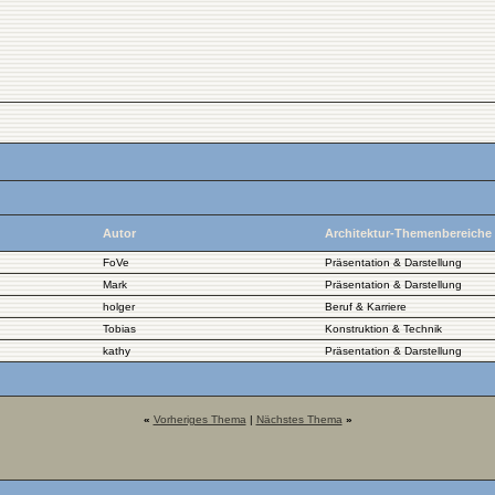
Autor
Architektur-Themenbereiche
FoVe
Präsentation & Darstellung
Mark
Präsentation & Darstellung
holger
Beruf & Karriere
Tobias
Konstruktion & Technik
kathy
Präsentation & Darstellung
«
Vorheriges Thema
|
Nächstes Thema
»