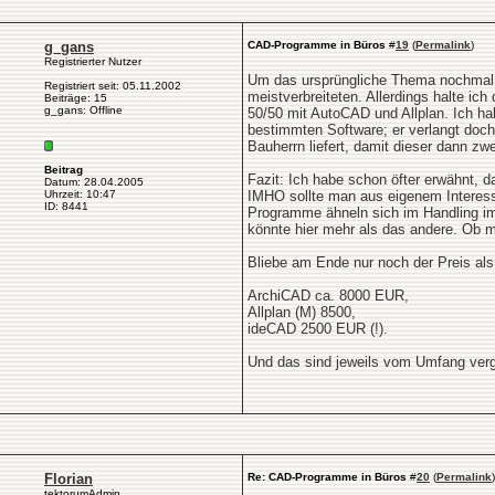
g_gans
CAD-Programme in Büros
#
19
(
Permalink
)
Registrierter Nutzer
Um das ursprüngliche Thema nochmal k
Registriert seit: 05.11.2002
meistverbreiteten. Allerdings halte i
Beiträge: 15
g_gans: Offline
50/50 mit AutoCAD und Allplan. Ich ha
bestimmten Software; er verlangt doch
Bauherrn liefert, damit dieser dann z
Beitrag
Fazit: Ich habe schon öfter erwähnt, 
Datum: 28.04.2005
Uhrzeit: 10:47
IMHO sollte man aus eigenem Interess
ID: 8441
Programme ähneln sich im Handling imm
könnte hier mehr als das andere. Ob ma
Bliebe am Ende nur noch der Preis als
ArchiCAD ca. 8000 EUR,
Allplan (M) 8500,
ideCAD 2500 EUR (!).
Und das sind jeweils vom Umfang vergl
Florian
Re: CAD-Programme in Büros
#
20
(
Permalink
)
tektorumAdmin