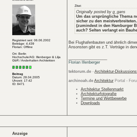
Zitat:
Originally posted by g_gans
Um das ursprüngliche Thema noc
sicher zu den meistverbreiteten
(zumindest in den Hamburger Bü
auch? Selten verlangt ein Bauhe
Registriert seit: 06.06.2002
Bei Flughafenbauten und ähnlich dimen
Beiträge: 4.439
Ansonsten gibt es z.T. Verträge in d
Florian: Offline
Ort: Berlin
Hochschule/AG: Illenberger & Lilja
__________________
GbR / Anderhalten Architekten
Florian Illenberger
tektorum.de
-
Architektur-Diskussion
Beitrag
Datum: 28.04.2005
archinoah.de
Architektur
Portal - Foru
Uhrzeit: 17:42
ID: 8471
Architektur Stellenmarkt
Architekturfotografie
Termine und Wettbewerbe
Downloads
Anzeige