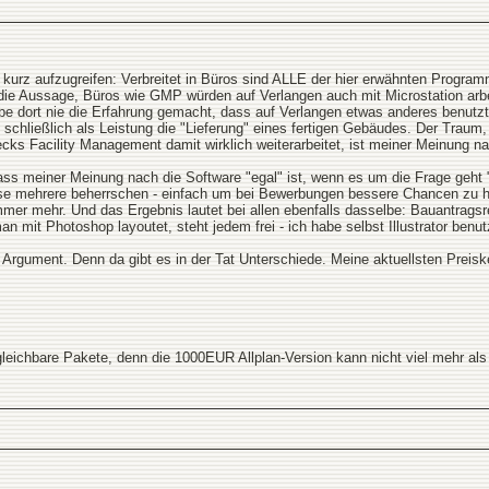
urz aufzugreifen: Verbreitet in Büros sind ALLE der hier erwähnten Program
ch die Aussage, Büros wie GMP würden auf Verlangen auch mit Microstation arb
be dort nie die Erfahrung gemacht, dass auf Verlangen etwas anderes benutz
 schließlich als Leistung die "Lieferung" eines fertigen Gebäudes. Der Traum
wecks Facility Management damit wirklich weiterarbeitet, ist meiner Meinung 
dass meiner Meinung nach die Software "egal" ist, wenn es um die Frage geht 
e mehrere beherrschen - einfach um bei Bewerbungen bessere Chancen zu habe
er mehr. Und das Ergebnis lautet bei allen ebenfalls dasselbe: Bauantragsre
n mit Photoshop layoutet, steht jedem frei - ich habe selbst Illustrator benut
 Argument. Denn da gibt es in der Tat Unterschiede. Meine aktuellsten Preisk
eichbare Pakete, denn die 1000EUR Allplan-Version kann nicht viel mehr als g