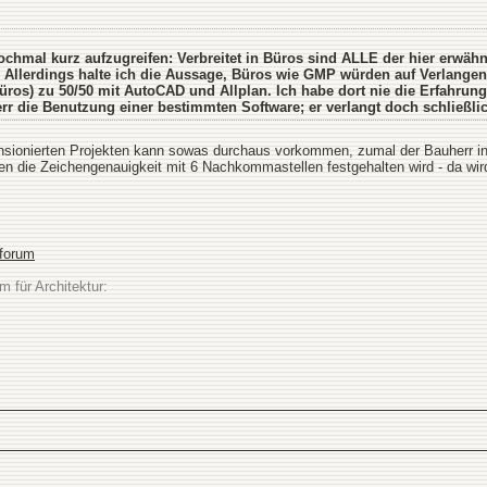
hmal kurz aufzugreifen: Verbreitet in Büros sind ALLE der hier erwä
. Allerdings halte ich die Aussage, Büros wie GMP würden auf Verlangen 
ros) zu 50/50 mit AutoCAD und Allplan. Ich habe dort nie die Erfahrun
rr die Benutzung einer bestimmten Software; er verlangt doch schließlic
sionierten Projekten kann sowas durchaus vorkommen, zumal der Bauherr in so
enen die Zeichengenauigkeit mit 6 Nachkommastellen festgehalten wird - da 
sforum
m für Architektur: