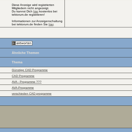
Diese Anzeige wird registrierten
Mitgliedern nicht angezeigt.
Du kannst Dich
hier
kostenlos bei
tektorum.de registrieren!
Informationen zur Anzeigenschaltung
bei tektorum.de finden Sie
hier
.
Ähnliche Themen
Thema
Günstige CAD Programme
CAD Programme
AVA - Programme ???
AVA-Programme
verschieden CAD programme