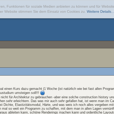
ren, Funktionen für soziale Medien anbieten zu können und für Websi
erer Website stimmen Sie dem Einsatz von Cookies zu.
Weitere Details..
l einen Kurs dazu gemacht (1 Woche (ist natürlich wie bei fast allen Progra
austudium umsteigen soll!!!
t nicht für Architektur zu gebrauchen -aber eine solche construction history
hen sehr erleichtern. Das was mir auch sehr gefallen hat, ist wenn man im Ca
st Dichte, Elastizitätsmodul, Härte, und was weis ich noch alles vergeben mit
ren mal so weit ein Programm zu schaffen, mit dem man in allen Lagen vernünf
 daraus ableiten kann, schöne Renderings machen kann und ordentliche Layou