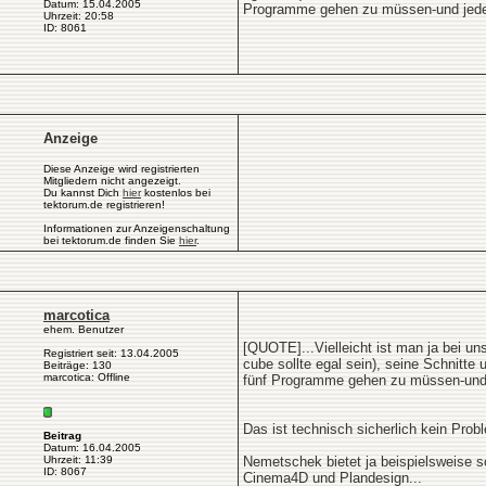
Datum: 15.04.2005
Programme gehen zu müssen-und jedes M
Uhrzeit: 20:58
ID: 8061
Anzeige
Diese Anzeige wird registrierten
Mitgliedern nicht angezeigt.
Du kannst Dich
hier
kostenlos bei
tektorum.de registrieren!
Informationen zur Anzeigenschaltung
bei tektorum.de finden Sie
hier
.
marcotica
ehem. Benutzer
[QUOTE]...Vielleicht ist man ja bei u
Registriert seit: 13.04.2005
cube sollte egal sein), seine Schnit
Beiträge: 130
marcotica: Offline
fünf Programme gehen zu müssen-und je
Das ist technisch sicherlich kein Prob
Beitrag
Datum: 16.04.2005
Uhrzeit: 11:39
Nemetschek bietet ja beispielsweise 
ID: 8067
Cinema4D und Plandesign...