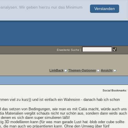
teanalysen. Wir geben hierzu nur das Minimum
Verstanden
.
Erweiterte Suche
|
LinkBack
Themen-Optionen
Ansicht
Social Bookmarks:
mmen viel zu kurz)) und ist einfach ein Wahnsinn - danach hab ich schon
 und das setzen von Bedingungen, wie man es mit Catia macht, würde auch uns
tia Materialien vergibt schauts nicht nur schön aus, sondern dann wirds auch
 denen es sich dann super simulieren läßt!
tig 3D modellieren kann (für was man garade Lust hat -blob oder cube sollte
ts, die man auch wo präsentieren kann. Ohne den Umweg über fünf