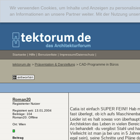
Wir verwenden Cookies, um Inhalte und Anzeigen zu personalisie
an Informationen an unsere Partner weiter. Mit der Nutzung uns
Startseite
|
Hilfe
|
Benutzerliste
|
Impressum/Datenschutz
|
tektorum.de
>
Präsentation & Darstellung
> CAD-Programme in Büros
Roman20
Registrierter Nutzer
Catia ist einfach SUPER FEIN!! Hab ma
Registriert seit: 13.01.2004
fast überlegt, ob ich aufs Maschinenb
Beiträge: 104
Roman20: Offline
Leider ist es halt sowas von überhaup
Architekten das Leben in vielen Bereic
Ort: Wien
so behandelt -du vergibst Stahl und ha
Vielleicht ist man ja bei uns in 5 Jah
egal sein), seine Schnitte und Pläne
Beitrag