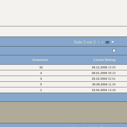
Seite 2 von 2
<
1
[2]
Antworten
Letzter Beitrag
32
28.12.2008
15:05
4
08.01.2006
09:23
3
29.10.2004
02:01
5
30.09.2004
11:35
1
23.04.2004
13:49