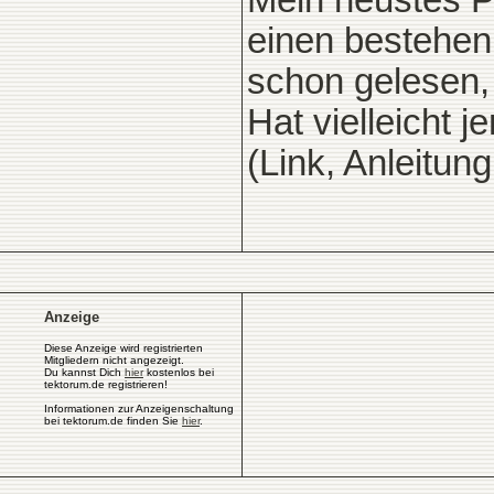
Mein neustes P
einen bestehen 
schon gelesen, l
Hat vielleicht 
(Link, Anleitung
Anzeige
Diese Anzeige wird registrierten
Mitgliedern nicht angezeigt.
Du kannst Dich
hier
kostenlos bei
tektorum.de registrieren!
Informationen zur Anzeigenschaltung
bei tektorum.de finden Sie
hier
.