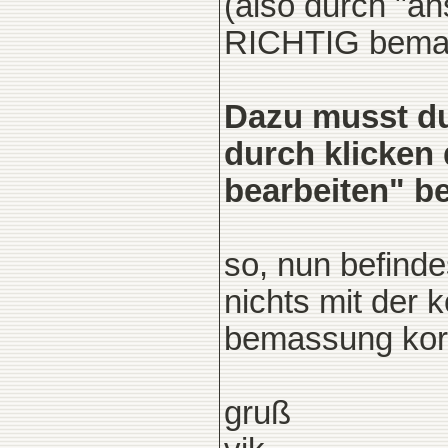
(also durch "an
RICHTIG bema
Dazu musst du
durch klicken
bearbeiten" be
so, nun befinde
nichts mit der 
bemassung korr
gruß