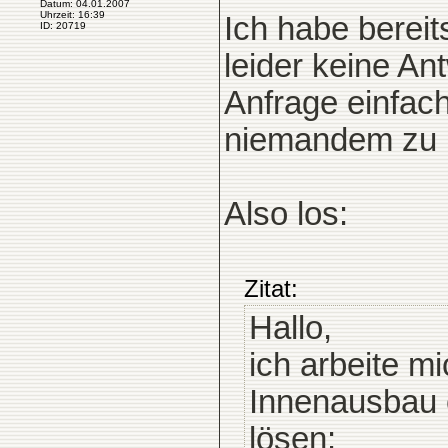
Datum: 04.01.2007
Uhrzeit: 16:39
Ich habe bereit
ID: 20719
leider keine A
Anfrage einfach
niemandem zu n
Also los:
Zitat:
Hallo,
ich arbeite m
Innenausbau 
lösen: