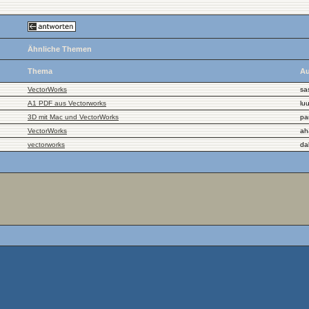
Ähnliche Themen
Thema
Au
VectorWorks
sa
A1 PDF aus Vectorworks
lu
3D mit Mac und VectorWorks
pa
VectorWorks
ah
vectorworks
dal