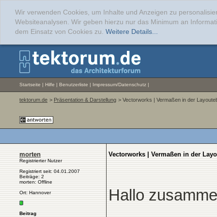
Wir verwenden Cookies, um Inhalte und Anzeigen zu personalisier
Websiteanalysen. Wir geben hierzu nur das Minimum an Informati
dem Einsatz von Cookies zu.
Weitere Details...
Startseite
|
Hilfe
|
Benutzerliste
|
Impressum/Datenschutz
|
tektorum.de
>
Präsentation & Darstellung
> Vectorworks | Vermaßen in der Layout
morten
Vectorworks | Vermaßen in der Lay
Registrierter Nutzer
Registriert seit: 04.01.2007
Beiträge: 2
morten: Offline
Hallo zusammen
Ort: Hannover
Beitrag