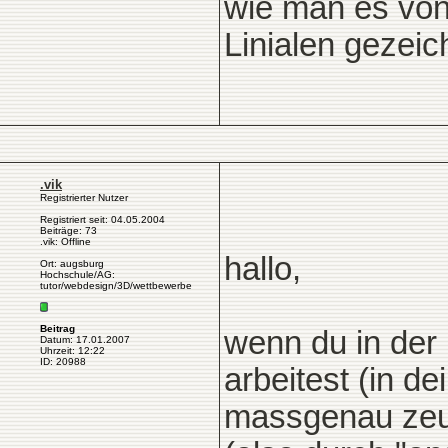
wie man es von
Linialen gezeic
.vik
Registrierter Nutzer
Registriert seit: 04.05.2004
Beiträge: 73
.vik: Offline
hallo,
Ort: augsburg
Hochschule/AG:
tutor/webdesign/3D/wettbewerbe
Beitrag
wenn du in der
Datum: 17.01.2007
Uhrzeit: 12:22
ID: 20988
arbeitest (in d
massgenau zeuc