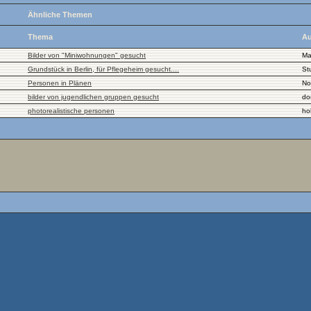
Ähnliche Themen
Thema
Au
Bilder von "Miniwohnungen" gesucht
Ma
Grundstück in Berlin, für Pflegeheim gesucht....
St
Personen in Plänen
No
bilder von jugendlichen gruppen gesucht
do
photorealistische personen
ho