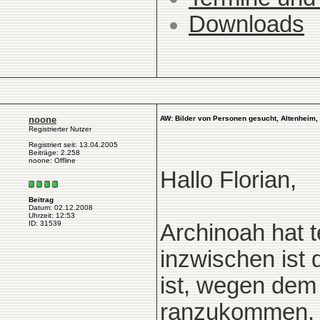
Downloads
noone
AW: Bilder von Personen gesucht, Altenheim, 
Registrierter Nutzer
Registriert seit: 13.04.2005
Beiträge: 2.258
noone: Offline
Hallo Florian,
Beitrag
Datum: 02.12.2008
Uhrzeit: 12:53
ID: 31539
Archinoah hat t
inzwischen ist 
ist, wegen dem
ranzukommen. I