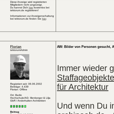
Diese Anzeige wird registrierten
Mitgliedern nicht angezeigt.
Du kannst Dich
hier
kostenlos bei
tektorum.de registrieren!
Informationen zur Anzeigenschaltung
bei tektorum.de finden Sie
hier
.
Florian
AW: Bilder von Personen gesucht, A
tektorumAdmin
Immer wieder g
Staffageobjekte
Registriert seit: 06.06.2002
für Architektur
Beiträge: 4.439
Florian: Offline
Ort: Berlin
Hochschule/AG: Illenberger & Lilja
GbR / Anderhalten Architekten
Und wenn Du in
Beitrag