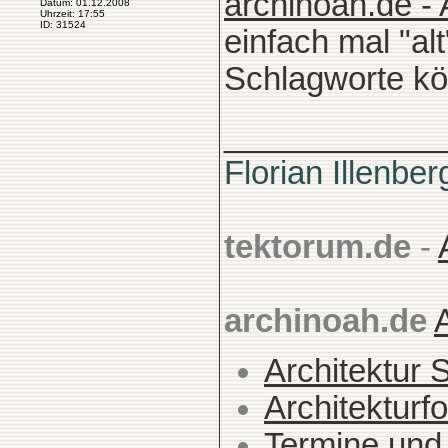
archinoah.de - 
Datum: 01.12.2008
Uhrzeit: 17:55
ID: 31524
einfach mal "alt
Schlagworte kö
____________
Florian Illenber
tektorum.de
-
archinoah.de
Architektur 
Architekturfo
Termine und