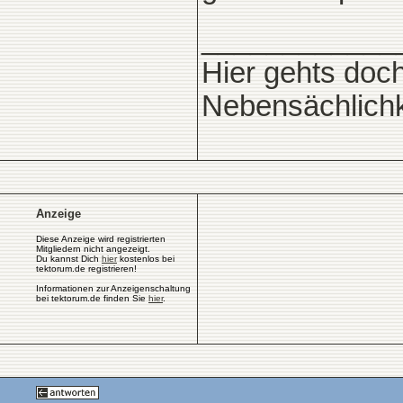
____________
Hier gehts doc
Nebensächlichke
Anzeige
Diese Anzeige wird registrierten
Mitgliedern nicht angezeigt.
Du kannst Dich
hier
kostenlos bei
tektorum.de registrieren!
Informationen zur Anzeigenschaltung
bei tektorum.de finden Sie
hier
.