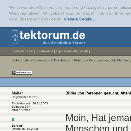
Wir verwenden Cookies, um Inhalte und Anzeigen zu personalisier
Websiteanalysen. Wir geben hierzu nur das Minimum an Informati
dem Einsatz von Cookies zu.
Weitere Details...
Startseite
|
Hilfe
|
Benutzerliste
|
Impressum/Datenschutz
|
tektorum.de
>
Präsentation & Darstellung
> Bilder von Personen gesucht, Altenheim,
Maller
Bilder von Personen gesucht, Alten
Registrierter Nutzer
Registriert seit: 20.11.2003
Beiträge: 167
Maller: Offline
Moin, Hat jema
Menschen und 
Beitrag
Datum: 01.12.2008