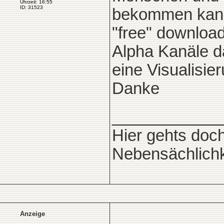
Uhrzeit: 16:55
ID: 31523
bekommen kann?
"free" download
Alpha Kanäle da
eine Visualisie
Danke
____________
Hier gehts doc
Nebensächlichke
Anzeige