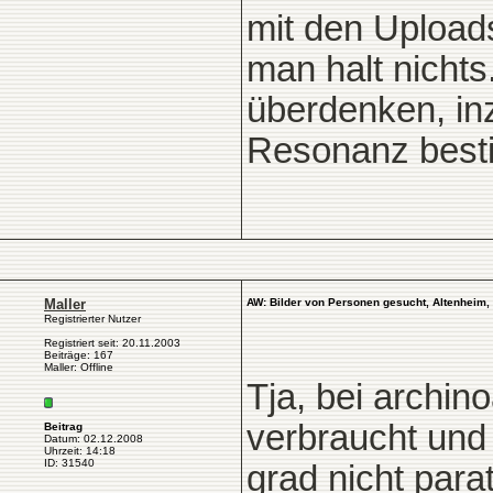
mit den Upload
man halt nichts.
überdenken, in
Resonanz besti
Maller
AW: Bilder von Personen gesucht, Altenheim, 
Registrierter Nutzer
Registriert seit: 20.11.2003
Beiträge: 167
Maller: Offline
Tja, bei archi
verbraucht und 
Beitrag
Datum: 02.12.2008
Uhrzeit: 14:18
ID: 31540
grad nicht parat