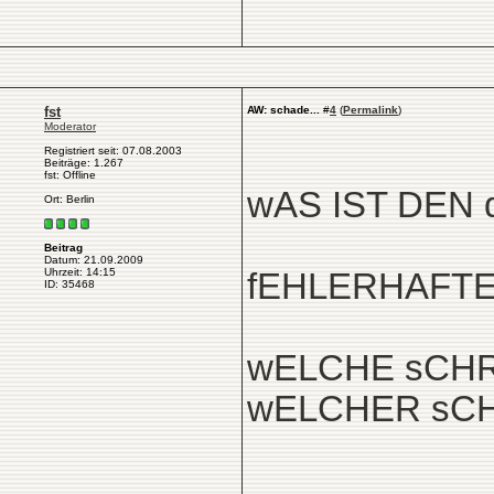
fst
AW: schade...
#
4
(
Permalink
)
Moderator
Registriert seit: 07.08.2003
Beiträge: 1.267
fst: Offline
wAS IST DEN
Ort: Berlin
Beitrag
Datum: 21.09.2009
Uhrzeit: 14:15
fEHLERHAFTES
ID: 35468
wELCHE sCHR
wELCHER sCH