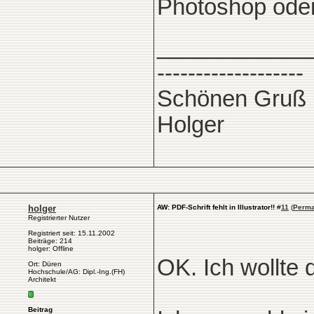
Photoshop oder 
____________
-------------------
Schönen Gruß
Holger
holger
AW: PDF-Schrift fehlt in Illustrator!!
#
11
(
Perma
Registrierter Nutzer
Registriert seit: 15.11.2002
Beiträge: 214
holger: Offline
OK. Ich wollte
Ort: Düren
Hochschule/AG: Dipl.-Ing.(FH)
Architekt
Beitrag