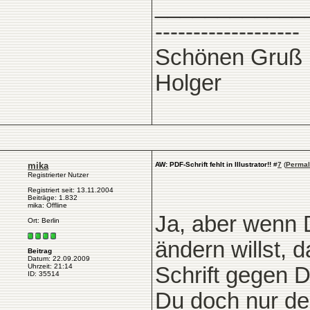
____________
-------------------
Schönen Gruß
Holger
mika
AW: PDF-Schrift fehlt in Illustrator!!
#
7
(
Permal
Registrierter Nutzer
Registriert seit: 13.11.2004
Beiträge: 1.832
mika: Offline
Ja, aber wenn D
Ort: Berlin
ändern willst, 
Beitrag
Datum: 22.09.2009
Uhrzeit: 21:14
Schrift gegen 
ID: 35514
Du doch nur de