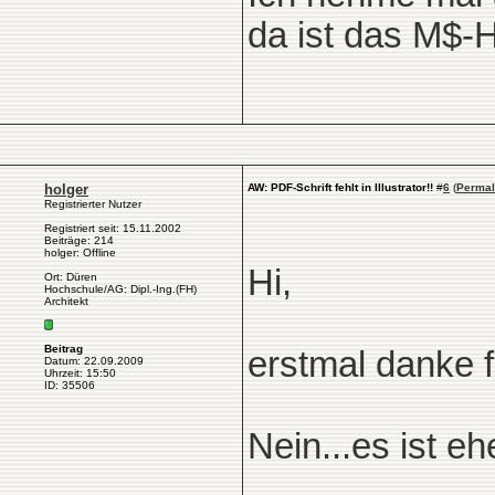
da ist das M$-H
holger
AW: PDF-Schrift fehlt in Illustrator!!
#
6
(
Permal
Registrierter Nutzer
Registriert seit: 15.11.2002
Beiträge: 214
holger: Offline
Hi,
Ort: Düren
Hochschule/AG: Dipl.-Ing.(FH)
Architekt
Beitrag
erstmal danke f
Datum: 22.09.2009
Uhrzeit: 15:50
ID: 35506
Nein...es ist eh