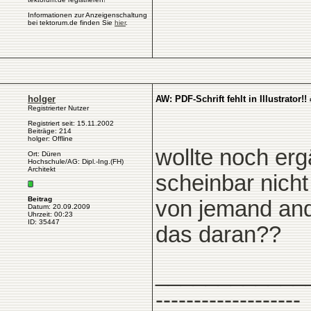
Informationen zur Anzeigenschaltung
bei tektorum.de finden Sie
hier
.
holger
AW: PDF-Schrift fehlt in Illustrator!!
Registrierter Nutzer
Registriert seit: 15.11.2002
Beiträge: 214
holger: Offline
wollte noch er
Ort: Düren
Hochschule/AG: Dipl.-Ing.(FH)
Architekt
scheinbar nicht
Beitrag
von jemand and
Datum: 20.09.2009
Uhrzeit: 00:23
ID: 35447
das daran??
____________
-------------------