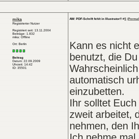
mika
AW: PDF-Schrift fehlt in Illustrator!!
#
5
(
Permal
Registrierter Nutzer
Registriert seit: 13.11.2004
Beiträge: 1.832
mika: Offline
Kann es nicht e
Ort: Berlin
benutzt, die Du
Beitrag
Datum: 22.09.2009
Uhrzeit: 14:42
Wahrscheinlich
ID: 35501
automatisch urh
einzubetten.
Ihr solltet Euch
zweit arbeitet,
nehmen, den Ih
Ich nehme mal 