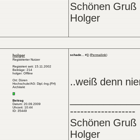
Schönen Gruß
Holger
holger
schade...
#
3
(
Permalink
)
Registrierter Nutzer
Registriert seit: 15.11.2002
Beiträge: 214
holger: Offline
..weiß denn n
Ort: Düren
Hochschule/AG: Dipl.-Ing.(FH)
Architekt
____________
Beitrag
Datum: 20.09.2009
Uhrzeit: 10:44
-------------------
ID: 35449
Schönen Gruß
Holger