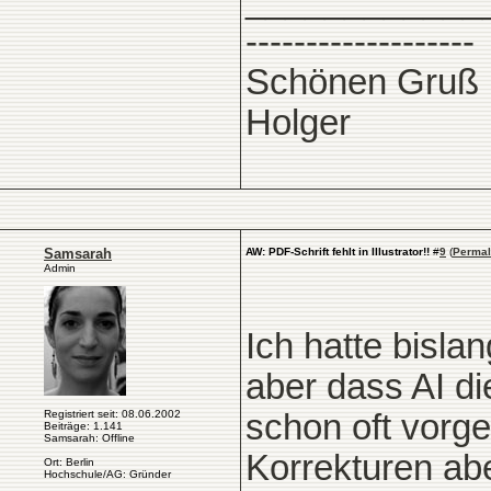
____________
-------------------
Schönen Gruß
Holger
Samsarah
AW: PDF-Schrift fehlt in Illustrator!!
#
9
(
Permal
Admin
Ich hatte bislan
aber dass AI die
Registriert seit: 08.06.2002
schon oft vorg
Beiträge: 1.141
Samsarah: Offline
Korrekturen abe
Ort: Berlin
Hochschule/AG: Gründer