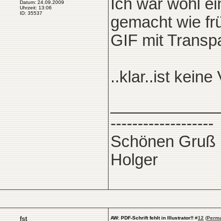
Ich war wohl ei
Datum: 24.09.2009
Uhrzeit: 13:06
ID: 35537
gemacht wie fr
GIF mit Transp
..klar..ist kein
____________
-------------------
Schönen Gruß
Holger
fst
AW: PDF-Schrift fehlt in Illustrator!!
#
12
(
Perma