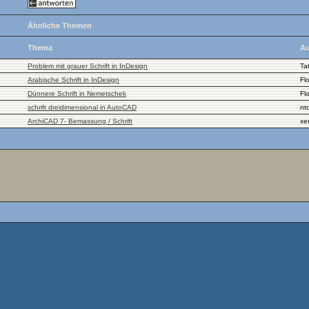
Ähnliche Themen
Thema
Au
Problem mit grauer Schrift in InDesign
Ta
Arabische Schrift in InDesign
Fl
Dünnere Schrift in Nemetschek
Fl
schrift dreidimensional in AutoCAD
nt
ArchiCAD 7- Bemassung / Schrift
xe