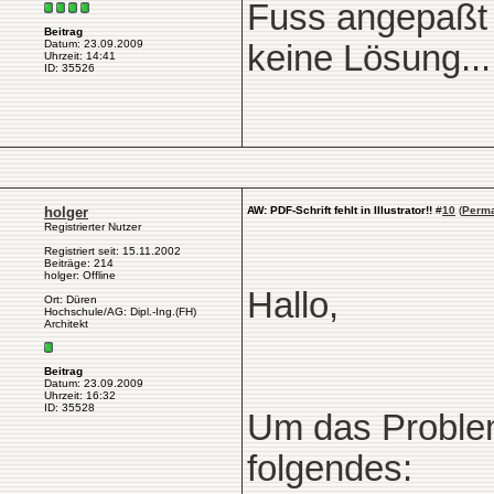
Fuss angepaßt h
Beitrag
Datum: 23.09.2009
keine Lösung...
Uhrzeit: 14:41
ID: 35526
holger
AW: PDF-Schrift fehlt in Illustrator!!
#
10
(
Perma
Registrierter Nutzer
Registriert seit: 15.11.2002
Beiträge: 214
holger: Offline
Hallo,
Ort: Düren
Hochschule/AG: Dipl.-Ing.(FH)
Architekt
Beitrag
Datum: 23.09.2009
Uhrzeit: 16:32
ID: 35528
Um das Problem
folgendes: