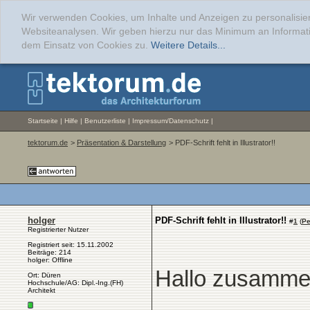
Wir verwenden Cookies, um Inhalte und Anzeigen zu personalisier
Websiteanalysen. Wir geben hierzu nur das Minimum an Informati
dem Einsatz von Cookies zu.
Weitere Details...
Startseite
|
Hilfe
|
Benutzerliste
|
Impressum/Datenschutz
|
tektorum.de
>
Präsentation & Darstellung
> PDF-Schrift fehlt in Illustrator!!
holger
PDF-Schrift fehlt in Illustrator!!
#
1
(
Pe
Registrierter Nutzer
Registriert seit: 15.11.2002
Beiträge: 214
holger: Offline
Hallo zusamme
Ort: Düren
Hochschule/AG: Dipl.-Ing.(FH)
Architekt