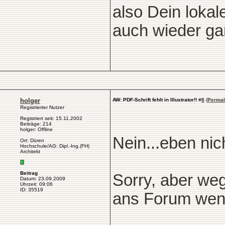
also Dein lokal
auch wieder gan
holger
AW: PDF-Schrift fehlt in Illustrator!!
#
8
(
Permal
Registrierter Nutzer
Registriert seit: 15.11.2002
Beiträge: 214
holger: Offline
Nein...eben nic
Ort: Düren
Hochschule/AG: Dipl.-Ing.(FH)
Architekt
Beitrag
Sorry, aber we
Datum: 23.09.2009
Uhrzeit: 09:06
ID: 35519
ans Forum wen