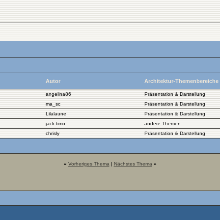
Autor
Architektur-Themenbereiche
angelina86
Präsentation & Darstellung
ma_sc
Präsentation & Darstellung
Lilalaune
Präsentation & Darstellung
jack.timo
andere Themen
chrisly
Präsentation & Darstellung
«
Vorheriges Thema
|
Nächstes Thema
»