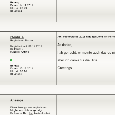
Beitrag
Datum: 14.12.2011
Uhrzeit: 23:29
ID: 45604
rAinbiTe
AW: Vectorworks 2011 hilfe gesucht!
#
5
(
Perm
Registrierter Nutzer
Jo danke,
Registriert seit: 08.12.2011
Beiträge: 3
rAinbiTe: Offline
hab gefracht, er meinte auch das es nic
aber ich danke für die Hilfe.
Beitrag
Greetings
Datum: 15.12.2011
Uhrzeit: 00:14
ID: 45606
Anzeige
Diese Anzeige wird registrierten
Mitgliedern nicht angezeigt.
Du kannst Dich
hier
kostenlos bei