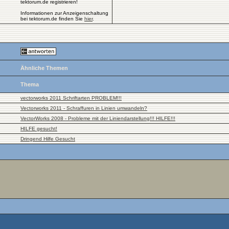
tektorum.de registrieren!
Informationen zur Anzeigenschaltung
bei tektorum.de finden Sie
hier
.
Ähnliche Themen
Thema
vectorworks 2011 Schriftarten PROBLEM!!!
Vectorworks 2011 - Schraffuren in Linien umwandeln?
VectorWorks 2008 - Probleme mit der Liniendarstellung!!! HILFE!!!
HILFE gesucht!
Dringend Hilfe Gesucht