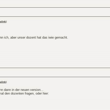
alink
)
enn ich, aber unser dozent hat das iwie gemacht.
alink
)
nn dann in der neuen version...
mal den dozenten fragen, oder hier: