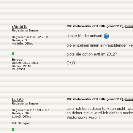
rAinbiTe
AW: Vectorworks 2011 hilfe gesucht!
#
3
(
Perm
Registrierter Nutzer
danke für die antwort
Registriert seit: 08.12.2011
Beiträge: 3
rAinbiTe: Offline
die einzelnen linien ein-/ausblenden k
gibts die option evtl im 2012?
Beitrag
Gruß
Datum: 08.12.2011
Uhrzeit: 22:40
ID: 45531
LukA5
AW: Vectorworks 2011 hilfe gesucht!
#
4
(
Perm
Registrierter Nutzer
also, ich kenn diese funktion nicht. we
Registriert seit: 16.09.2007
an deiner stelle würd ich einfach noch
Beiträge: 39
LukA5: Offline
Vectorworks Forum
Ort: Stuttgart