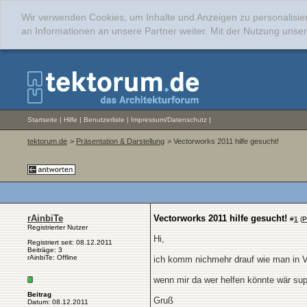
Wir verwenden Cookies, um Inhalte und Anzeigen zu personalisie
an Informationen an unsere Partner weiter. Mit der Nutzung uns
Startseite
|
Hilfe
|
Benutzerliste
|
Impressum/Datenschutz
|
tektorum.de
>
Präsentation & Darstellung
> Vectorworks 2011 hilfe gesucht!
rAinbiTe
Vectorworks 2011 hilfe gesucht!
#
1
(
P
Registrierter Nutzer
Hi,
Registriert seit: 08.12.2011
Beiträge: 3
rAinbiTe: Offline
ich komm nichmehr drauf wie man in VW 
wenn mir da wer helfen könnte wär sup
Beitrag
Gruß
Datum: 08.12.2011