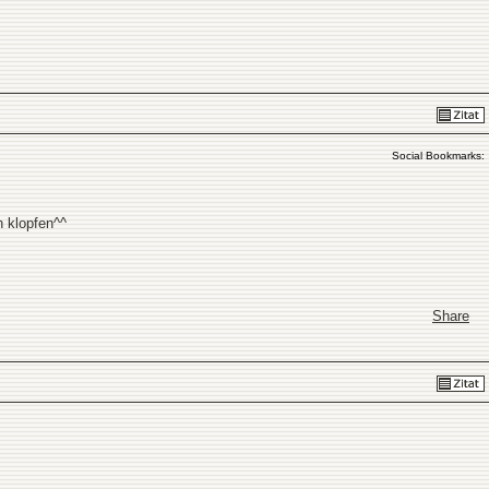
Social Bookmarks:
h klopfen^^
Share