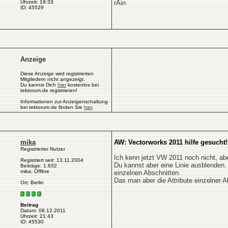
Uhrzeit: 19:33
rAin
ID: 45529
Anzeige
Diese Anzeige wird registrierten
Mitgliedern nicht angezeigt.
Du kannst Dich
hier
kostenlos bei
tektorum.de registrieren!
Informationen zur Anzeigenschaltung
bei tektorum.de finden Sie
hier
.
mika
AW: Vectorworks 2011 hilfe gesucht!
Registrierter Nutzer
Ich kenn jetzt VW 2011 noch nicht, abe
Registriert seit: 13.11.2004
Du kannst aber eine Linie ausblenden.
Beiträge: 1.832
mika: Offline
einzelnen Abschnitten.
Das man aber die Attribute einzelner A
Ort: Berlin
Beitrag
Datum: 08.12.2011
Uhrzeit: 21:43
ID: 45530