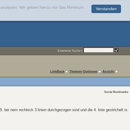
teanalysen. Wir geben hierzu nur das Minimum
Verstanden
.
Erweiterte Suche
|
LinkBack
Themen-Optionen
Ansicht
Social Bookmarks:
bei nem rechteck 3 linien durchgezogen sind und die 4. linie gestrichelt is.