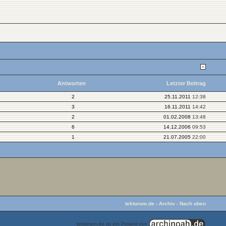
Antworten
Letzter Beitrag
2
25.11.2011
12:38
3
16.11.2011
14:42
2
01.02.2008
13:48
6
14.12.2006
09:53
1
21.07.2005
22:00
tektorum.de
-
Archiv
-
Nach oben
tektorum.de ist ein Projekt von