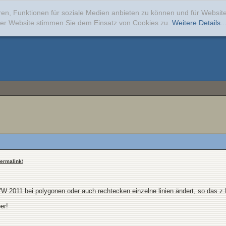
ren, Funktionen für soziale Medien anbieten zu können und für Websi
erer Website stimmen Sie dem Einsatz von Cookies zu.
Weitere Details..
ermalink
)
2011 bei polygonen oder auch rechtecken einzelne linien ändert, so das z.B. 
er!