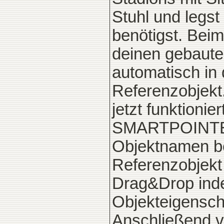
Stuhl und legst
benötigst. Beim
deinen gebauten
automatisch in 
Referenzobjekt.
jetzt funktioni
SMARTPOINTER,
Objektnamen be
Referenzobjekt
Drag&Drop inde
Objekteigenscha
Anschließend ve