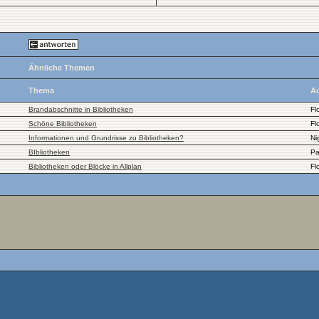
Ähnliche Themen
Thema
Au
Brandabschnitte in Bibliotheken
Fl
Schöne Bibliotheken
Fl
Informationen und Grundrisse zu Bibliotheken?
Ni
BIbliotheken
Pa
Bibliotheken oder Blöcke in Allplan
Fl