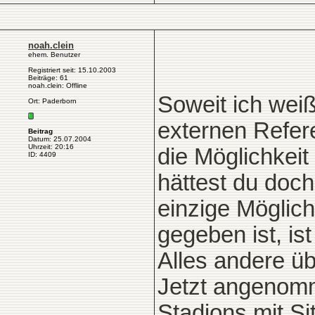
noah.clein
ehem. Benutzer
Registriert seit: 15.10.2003
Beiträge: 61
noah.clein: Offline
Soweit ich weiß
Ort: Paderborn
externen Refere
Beitrag
Datum: 25.07.2004
Uhrzeit: 20:16
die Möglichkeit
ID: 4409
hättest du doch
einzige Möglich
gegeben ist, is
Alles andere üb
Jetzt angenomm
Stadions mit Si