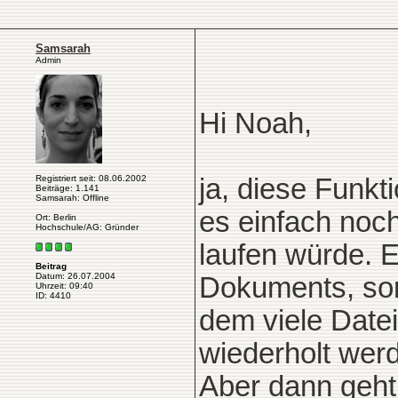
Samsarah
Admin
Hi Noah,
Registriert seit: 08.06.2002
ja, diese Funkt
Beiträge: 1.141
Samsarah: Offline
es einfach noc
Ort: Berlin
Hochschule/AG: Gründer
laufen würde. Es
Beitrag
Datum: 26.07.2004
Dokuments, son
Uhrzeit: 09:40
ID: 4410
dem viele Date
wiederholt wer
Aber dann geht 