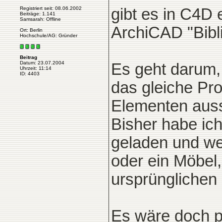
Registriert seit: 08.06.2002
gibt es in C4D e
Beiträge: 1.141
Samsarah: Offline
ArchiCAD "Bibl
Ort: Berlin
Hochschule/AG: Gründer
Beitrag
Datum: 23.07.2004
Es geht darum, 
Uhrzeit: 11:14
ID: 4403
das gleiche Pro
Elementen ausst
Bisher habe ich
geladen und wen
oder ein Möbel,
ursprünglichen
Es wäre doch p