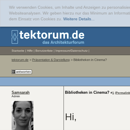
Wir verwenden Cookies, um Inhalte und Anzeigen zu personalisier
Websiteanalysen. Wir geben hierzu nur das Minimum an Informati
dem Einsatz von Cookies zu.
Weitere Details...
Startseite
|
Hilfe
|
Benutzerliste
|
Impressum/Datenschutz
|
tektorum.de
>
Präsentation & Darstellung
> Bibliotheken in Cinema?
Samsarah
Bibliotheken in Cinema?
#
1
(
Permalin
Admin
Hi,