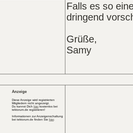
Falls es so ein
dringend vorsc
Grüße,
Samy
Anzeige
Diese Anzeige wird registrierten
Mitgliedern nicht angezeigt.
Du kannst Dich
hier
kostenlos bei
tektorum.de registrieren!
Informationen zur Anzeigenschaltung
bei tektorum.de finden Sie
hier
.