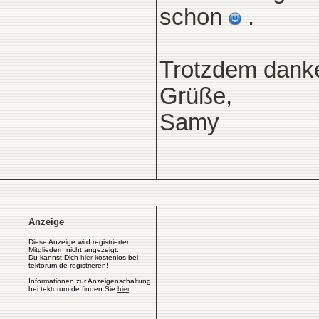
schon
.
Trotzdem dank
Grüße,
Samy
Anzeige
Diese Anzeige wird registrierten
Mitgliedern nicht angezeigt.
Du kannst Dich
hier
kostenlos bei
tektorum.de registrieren!
Informationen zur Anzeigenschaltung
bei tektorum.de finden Sie
hier
.