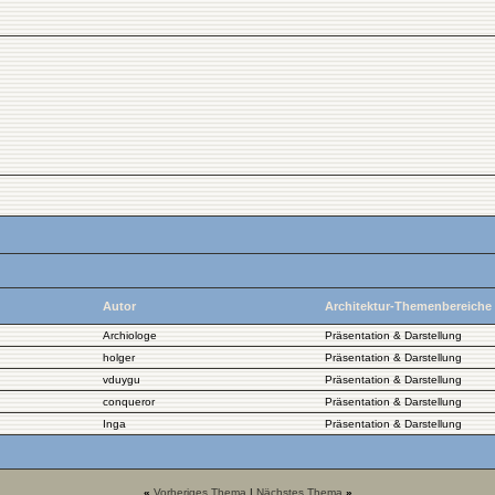
Autor
Architektur-Themenbereiche
Archiologe
Präsentation & Darstellung
holger
Präsentation & Darstellung
vduygu
Präsentation & Darstellung
conqueror
Präsentation & Darstellung
Inga
Präsentation & Darstellung
«
Vorheriges Thema
|
Nächstes Thema
»