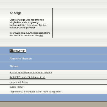
Anzeige
Diese Anzeige wird registrierten
Mitgliedern nicht angezeigt.
Du kannst Dich
hier
kostenlos bei
tektorum.de registrieren!
Informationen zur Anzeigenschaltung
bei tektorum.de finden Sie
hier
.
Ähnliche Themen
Thema
Bastelt ihr noch oder druckt ihr schon?
ArchiCAD druckt Schriftart nicht!!
cinema 4d Textur
rasen Textur
Plotmaker10 druckt psd-Datei nicht transparent