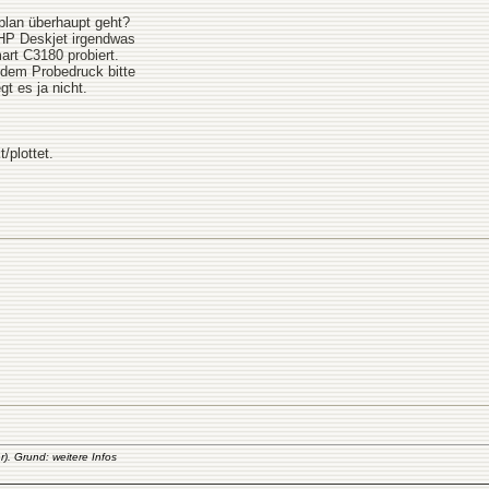
plan überhaupt geht?
 HP Deskjet irgendwas
rt C3180 probiert.
 dem Probedruck bitte
gt es ja nicht.
/plottet.
). Grund: weitere Infos