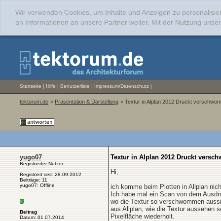
Wir verwenden Cookies, um Inhalte und Anzeigen zu personalisie
an Informationen an unsere Partner weiter. Mit der Nutzung uns
Startseite
|
Hilfe
|
Benutzerliste
|
Impressum/Datenschutz
|
tektorum.de
>
Präsentation & Darstellung
> Textur in Alplan 2012 Druckt verschw
yugo07
Textur in Alplan 2012 Druckt vers
Registrierter Nutzer
Hi,
Registriert seit: 28.09.2012
Beiträge: 11
yugo07: Offline
ich komme beim Plotten in Allplan nich
Ich habe mal ein Scan von dem Ausdr
wo die Textur so verschwommen aussi
aus Allplan, wie die Textur aussehen so
Beitrag
Pixelfläche wiederholt.
Datum: 01.07.2014