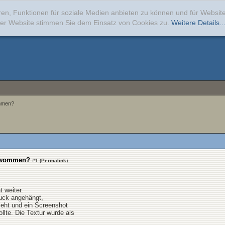
ren, Funktionen für soziale Medien anbieten zu können und für Websi
erer Website stimmen Sie dem Einsatz von Cookies zu.
Weitere Details..
ommen?
chwommen?
#
1
(
Permalink
)
t weiter.
uck angehängt,
eht und ein Screenshot
llte. Die Textur wurde als