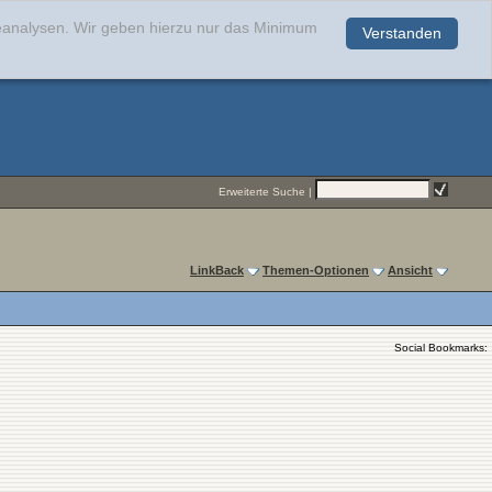
teanalysen. Wir geben hierzu nur das Minimum
Verstanden
.
Erweiterte Suche
|
LinkBack
Themen-Optionen
Ansicht
Social Bookmarks: