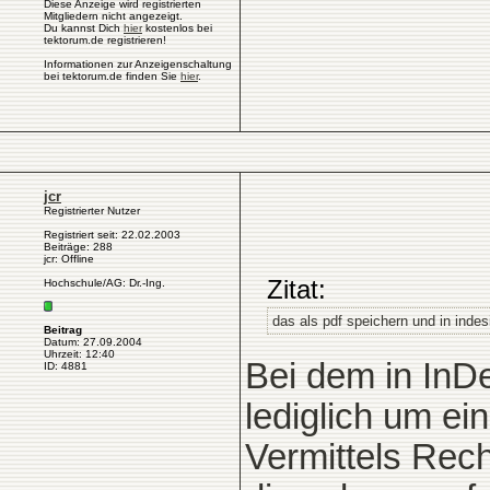
Diese Anzeige wird registrierten
Mitgliedern nicht angezeigt.
Du kannst Dich
hier
kostenlos bei
tektorum.de registrieren!
Informationen zur Anzeigenschaltung
bei tektorum.de finden Sie
hier
.
jcr
Registrierter Nutzer
Registriert seit: 22.02.2003
Beiträge: 288
jcr: Offline
Zitat:
Hochschule/AG: Dr.-Ing.
das als pdf speichern und in indesi
Beitrag
Datum: 27.09.2004
Uhrzeit: 12:40
Bei dem in InDe
ID: 4881
lediglich um ei
Vermittels Rech