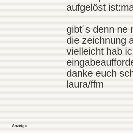
aufgelöst ist:m
gibt´s denn ne 
die zeichnung 
vielleicht hab i
eingabeaufforde
danke euch scho
laura/ffm
Anzeige