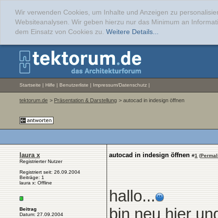
Wir verwenden Cookies, um Inhalte und Anzeigen zu personalisier
Websiteanalysen. Wir geben hierzu nur das Minimum an Informati
dem Einsatz von Cookies zu.
Weitere Details...
Startseite
|
Hilfe
|
Benutzerliste
|
Impressum/Datenschutz
|
tektorum.de
>
Präsentation & Darstellung
> autocad in indesign öffnen
laura x
autocad in indesign öffnen
#
1
(
Permal
Registrierter Nutzer
Registriert seit: 26.09.2004
Beiträge: 1
laura x: Offline
hallo...
bin neu hier un
Beitrag
Datum: 27.09.2004