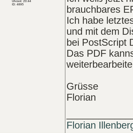
Uhrzeit: 20:44
ID: 4895
brauchbares EP
Ich habe letzte
und mit dem Dis
bei PostScript 
Das PDF kannst
weiterbearbeite
Grüsse
Florian
____________
Florian Illenber