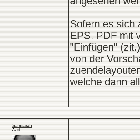
angesehen wer
Sofern es sich
EPS, PDF mit ve
"Einfügen" (zit
von der Vorscha
zuendelayouten
welche dann all
Samsarah
Admin