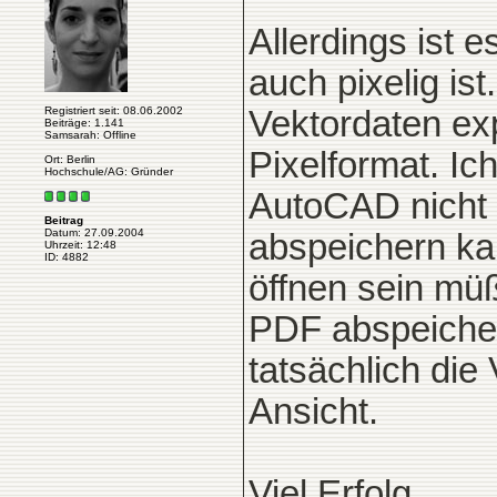
Allerdings ist 
auch pixelig is
Registriert seit: 08.06.2002
Vektordaten ex
Beiträge: 1.141
Samsarah: Offline
Pixelformat. I
Ort: Berlin
Hochschule/AG: Gründer
AutoCAD nicht 
Beitrag
Datum: 27.09.2004
abspeichern kan
Uhrzeit: 12:48
ID: 4882
öffnen sein mü
PDF abspeicher
tatsächlich die
Ansicht.
Viel Erfolg,