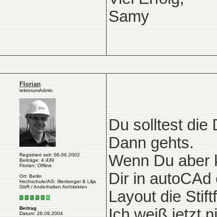
Samy
Florian
tektorumAdmin
Du solltest die
Dann gehts.
Registriert seit: 06.06.2002
Wenn Du aber ke
Beiträge: 4.439
Florian: Offline
Dir in autoCAd 
Ort: Berlin
Hochschule/AG: Illenberger & Lilja
GbR / Anderhalten Architekten
Layout die Stif
Beitrag
Ich weiß jetzt 
Datum: 28.09.2004