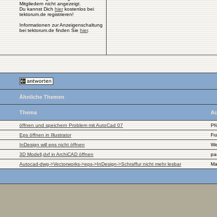
Mitgliedern nicht angezeigt.
Du kannst Dich
hier
kostenlos bei
tektorum.de registrieren!
Informationen zur Anzeigenschaltung
bei tektorum.de finden Sie
hier
.
Ähnliche Themen
Thema
Au
öffnen und speichern Problem mit AutoCad 07
Pf
Eps öffnen in Illustrator
Fr
InDesign will eps nicht öffnen
We
3D Modell,dxf in ArchiCAD öffnen
pa
Autocad-dwg->Vectorworks->eps->InDesign->Schraffur nicht mehr lesbar
Ma