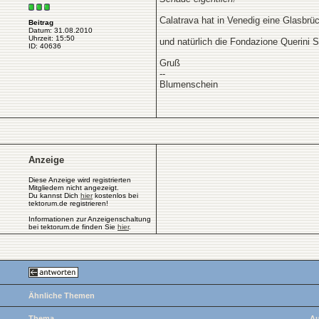
Calatrava hat in Venedig eine Glasbrü
Beitrag
Datum: 31.08.2010
Uhrzeit: 15:50
und natürlich die Fondazione Querini 
ID: 40636
Gruß
--
Blumenschein
Anzeige
Diese Anzeige wird registrierten
Mitgliedern nicht angezeigt.
Du kannst Dich
hier
kostenlos bei
tektorum.de registrieren!
Informationen zur Anzeigenschaltung
bei tektorum.de finden Sie
hier
.
Ähnliche Themen
Thema
Au