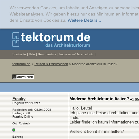
Wir verwenden Cookies, um Inhalte und Anzeigen zu personalisier
Websiteanalysen. Wir geben hierzu nur das Minimum an Informati
dem Einsatz von Cookies zu.
Weitere Details...
Startseite
|
Hilfe
|
Benutzerliste
|
Impressum/Datenschutz
|
tektorum.de
>
Reisen & Exkursionen
> Moderne Architektur in Italien?
Frauky
Moderne Architektur in Italien?
#
1
(
P
Registrierter Nutzer
Hallo, Leute!
Registriert seit: 08.04.2008
Ich plane eine Reise durch Italien, un
Beiträge: 60
Frauky: Offline
finde.
Leider finde ich kaum Informationen zu 
Ort: Rostock
Vielleicht könnt ihr mir helfen?
Beitrag