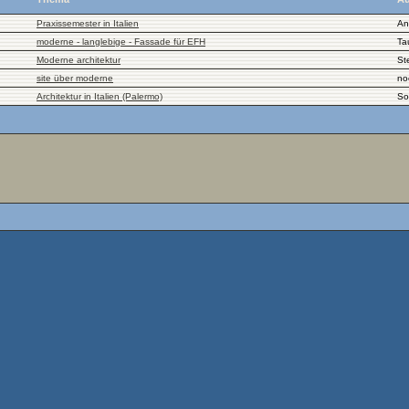
Praxissemester in Italien
An
moderne - langlebige - Fassade für EFH
Ta
Moderne architektur
St
site über moderne
no
Architektur in Italien (Palermo)
So