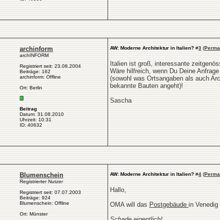
archinform
AW: Moderne Architektur in Italien?
#
3
(
Perma
archINFORM
Italien ist groß, interessante zeitgenöss
Registriert seit: 23.08.2004
Wäre hilfreich, wenn Du Deine Anfrage
Beiträge: 162
archinform: Offline
(sowohl was Ortsangaben als auch Arch
bekannte Bauten angeht)!
Ort: Berlin
Sascha
Beitrag
Datum: 31.08.2010
Uhrzeit: 10:31
ID: 40632
Blumenschein
AW: Moderne Architektur in Italien?
#
4
(
Perma
Registrierter Nutzer
Hallo,
Registriert seit: 07.07.2003
Beiträge: 924
Blumenschein: Offline
OMA will das
Postgebäude
in Venedi
Ort: Münster
Schade eigentlich!