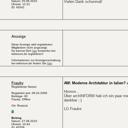
Datum: 25.08.2010
Vielen Dank schonmal!
Uhrzeit: 12:31
ID: 40541
Anzeige
Diese Anzeige wird registrierten
Mitgliedern nicht angezeigt.
Du kannst Dich
hier
kostenlos bei
tektorum.de registrieren!
Informationen zur Anzeigenschaltung
bei tektorum.de finden Sie
hier
.
Frauky
AW: Moderne Architektur in Ialien?
Registrierter Nutzer
Hmmm...
Registriert seit: 08.04.2008
Über archINFORM hab ich ein paar mehr
Beiträge: 60
Frauky: Offline
dankbar ;-)
Ort: Rostock
LG Frauke
Beitrag
Datum: 27.08.2010
Uhrzeit: 10:44
ID: 40558