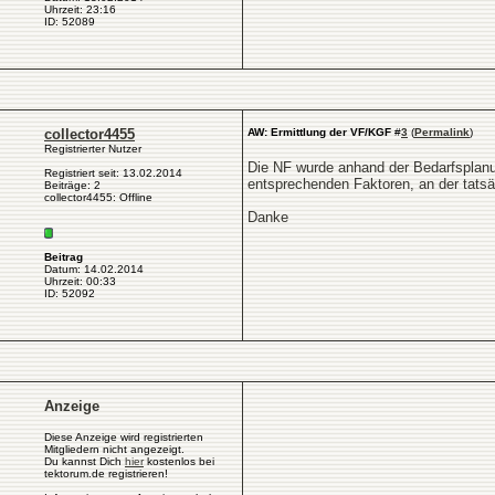
Uhrzeit: 23:16
ID: 52089
collector4455
AW: Ermittlung der VF/KGF
#
3
(
Permalink
)
Registrierter Nutzer
Die NF wurde anhand der Bedarfsplanu
Registriert seit: 13.02.2014
entsprechenden Faktoren, an der tats
Beiträge: 2
collector4455: Offline
Danke
Beitrag
Datum: 14.02.2014
Uhrzeit: 00:33
ID: 52092
Anzeige
Diese Anzeige wird registrierten
Mitgliedern nicht angezeigt.
Du kannst Dich
hier
kostenlos bei
tektorum.de registrieren!