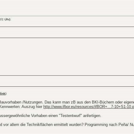
:01
Uhr).
link
)
Bauvorhaben /Nutzungen. Das kann man zB aus den BKI-Büchern oder eigene
Kennwerten: Auszug hier
http://www.ifbor.eu/resources/ifBOR+...7-10+S1-10.
aussergewöhnliche Vorhaben einen "Testentwurf" anfertigen.
und vor allem die Technikflächen ermittelt wurden? Programming nach Peña/ 