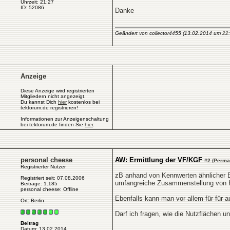
Uhrzeit: 21:27
ID: 52086
Danke
Geändert von collector4455 (13.02.2014 um
22
Anzeige
Diese Anzeige wird registrierten
Mitgliedern nicht angezeigt.
Du kannst Dich
hier
kostenlos bei
tektorum.de registrieren!
Informationen zur Anzeigenschaltung
bei tektorum.de finden Sie
hier
.
personal cheese
AW: Ermittlung der VF/KGF
#
2
(
Perma
Registrierter Nutzer
zB anhand von Kennwerten ähnlicher 
Registriert seit: 07.08.2006
umfangreiche Zusammenstellung von 
Beiträge: 1.185
personal cheese: Offline
Ebenfalls kann man vor allem für für 
Ort: Berlin
Darf ich fragen, wie die Nutzflächen 
Beitrag
Datum: 13.02.2014