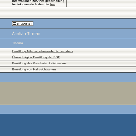
Informationen zur Anzeigenschaltung
bei tektorum.de finden Sie
hier
.
Ähnliche Themen
Thema
Ermittlung Mitzuverarbeitende Bausubstanz
Überschlägige Ermittlung der BGF
Ermittlung des Geschwindikeitsdruckes
Ermittlung von Haltesichtweiten