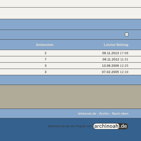
Antworten
Letzter Beitrag
2
08.11.2013
17:08
7
09.11.2012
11:31
3
13.08.2009
12:25
3
07.02.2005
12:19
tektorum.de
-
Archiv
-
Nach oben
tektorum.de ist ein Projekt von