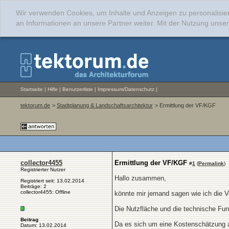
Wir verwenden Cookies, um Inhalte und Anzeigen zu personalisie
an Informationen an unsere Partner weiter. Mit der Nutzung uns
Startseite
|
Hilfe
|
Benutzerliste
|
Impressum/Datenschutz
|
tektorum.de
>
Stadtplanung & Landschaftsarchitektur
> Ermittlung der VF/KGF
collector4455
Ermittlung der VF/KGF
#
1
(
Permalink
)
Registrierter Nutzer
Hallo zusammen,
Registriert seit: 13.02.2014
Beiträge: 2
collector4455: Offline
könnte mir jemand sagen wie ich die V
Die Nutzfläche und die technische Fun
Beitrag
Da es sich um eine Kostenschätzung a
Datum: 13.02.2014