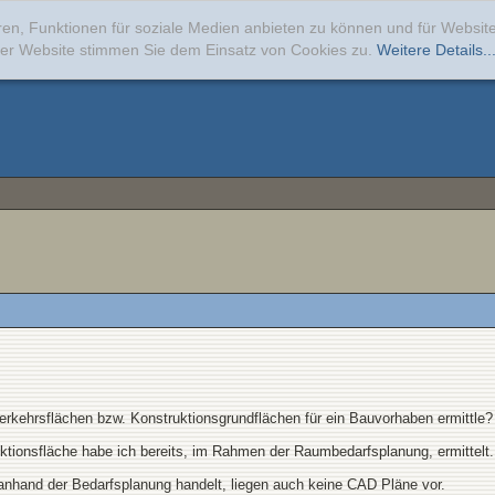
ren, Funktionen für soziale Medien anbieten zu können und für Websi
erer Website stimmen Sie dem Einsatz von Cookies zu.
Weitere Details..
erkehrsflächen bzw. Konstruktionsgrundflächen für ein Bauvorhaben ermittle?
ktionsfläche habe ich bereits, im Rahmen der Raumbedarfsplanung, ermittelt.
nhand der Bedarfsplanung handelt, liegen auch keine CAD Pläne vor.