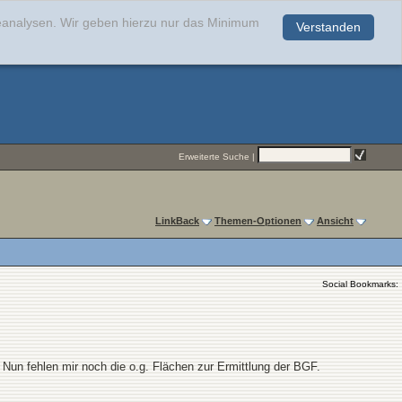
teanalysen. Wir geben hierzu nur das Minimum
Verstanden
.
Erweiterte Suche
|
LinkBack
Themen-Optionen
Ansicht
Social Bookmarks:
 Nun fehlen mir noch die o.g. Flächen zur Ermittlung der BGF.