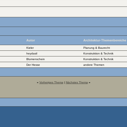
Autor
Architektur-Themenbereiche
Kieler
Planung & Baurecht
heydasil
Konstruktion & Technik
Blumenschein
Konstruktion & Technik
Der Hesse
andere Themen
«
Vorheriges Thema
|
Nächstes Thema
»