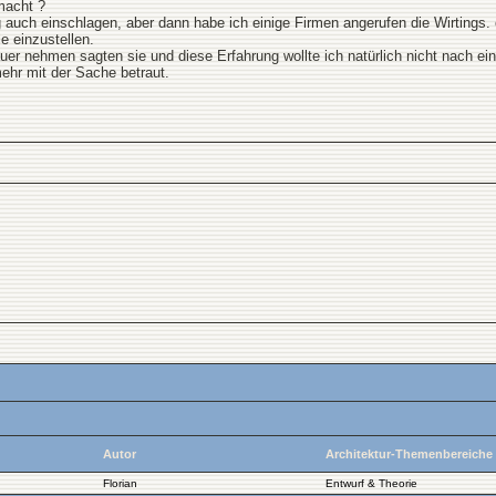
macht ?
auch einschlagen, aber dann habe ich einige Firmen angerufen die Wirtings. ei
le einzustellen.
r nehmen sagten sie und diese Erfahrung wollte ich natürlich nicht nach ei
mehr mit der Sache betraut.
Autor
Architektur-Themenbereiche
Florian
Entwurf & Theorie