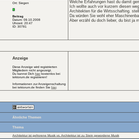
Welche Erfahrungen hast du damit ge
Ort: Siegen
Ich wollte auch vor kurzem diesen weg 
Architekten für die Wirtsschafting. stel
Da würden Sie wohl eher Maschinenbaue
Beitrag
Datum: 09.10.2008
Aber erzähl du doch lieber, du bist ja 
Uhrzeit: 20:47
ID: 30781
Anzeige
Diese Anzeige wird registrierten
Mitgliedern nicht angezeigt.
Du kannst Dich
hier
kostenlos bei
tektorum.de registrieren!
Informationen zur Anzeigenschaltung
bei tektorum.de finden Sie
hier
.
Ähnliche Themen
Thema
Architektur ist gefrorene Musik vs. Architektur ist zu Stein gewordene Musik