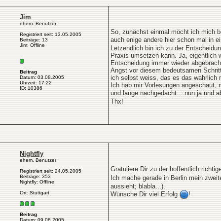
Jim
ehem. Benutzer
So, zunächst einmal möcht ich mich be
Registriert seit: 13.05.2005
auch enige andere hier schon mal in ei
Beiträge: 13
Jim: Offline
Letzendlich bin ich zu der Entscheidun
Praxis umsetzen kann. Ja, eigentlich 
Entscheidung immer wieder abgebracht 
Angst vor diesem bedeutsamen Schritt
Beitrag
ich selbst weiss, das es das wahrlich ri
Datum: 03.08.2005
Uhrzeit: 17:22
Ich hab mir Vorlesungen angeschaut, m
ID: 10386
und lange nachgedacht....nun ja und a
Thx!
Nightfly
ehem. Benutzer
Gratuliere Dir zu der hoffentlich richt
Registriert seit: 24.05.2005
Beiträge: 353
Ich mache gerade in Berlin mein zweit
Nightfly: Offline
aussieht; blabla...).
Ort: Stuttgart
Wünsche Dir viel Erfolg
!
Beitrag
Datum: 09.08.2005