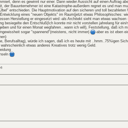
miert, denn es gewinnt nur einer. Dann wieder Aussicht auf einen Auftrag aber 
it, der Bauunternehmer ist eine Katastrophe-außerdem regnet es und man muß
"Übel" entschieden. Die Hauptmotivation auf den sicheren und toll bezahlete
Entwicklung eines "neuen Objekts" im Raum(jetzt etwas Philosophisches: wie
sen Herstellung er eingesetzt wird -als Architekt sieht man etwas wachsen -
ang besiegelte den Entschluß(Ich konnte mir nicht vorstellen jahrelang für e
geben und für einen Monat wegfahren...wann ich will), Feststellung, daß ich 
 Ungewissheit sogar "spannend"(meistens, nicht immer(-
-aber es ist eben e
nen)
e, Berufsalltag), würde ich sagen, daß ich es heute mit ..hmm..75%igen Sich
n wahrscheinlich etwas anderes Kreatives trotz wenig Geld.
heidung
chseln
).