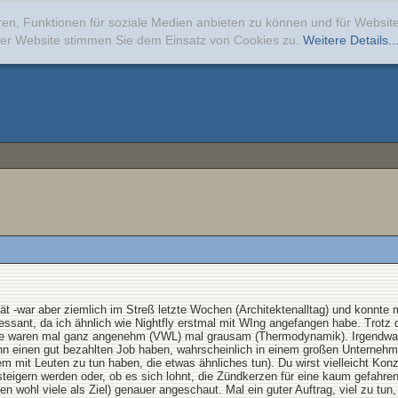
ren, Funktionen für soziale Medien anbieten zu können und für Websi
erer Website stimmen Sie dem Einsatz von Cookies zu.
Weitere Details..
t -war aber ziemlich im Streß letzte Wochen (Architektenalltag) und konnte mi
teressant, da ich ähnlich wie Nightfly erstmal mit WIng angefangen habe. Trot
alte waren mal ganz angenehm (VWL) mal grausam (Thermodynamik). Irgendwa
n einen gut bezahlten Job haben, wahrscheinlich in einem großen Unternehmen.
em mit Leuten zu tun haben, die etwas ähnliches tun). Du wirst vielleicht Ko
gern werden oder, ob es sich lohnt, die Zündkerzen für eine kaum gefahren
n wohl viele als Ziel) genauer angeschaut. Mal ein guter Auftrag, viel zu tun, a