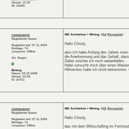
Uhrzeit: 15:30
ID: 10460
conqueror
AW: Architektur + Wirting.
#
34
(
Permalink
)
Registrierter Nutzer
Hallo Chrisly,
Registriert seit: 07.11.2004
Beiträge: 74
conqueror: Offline
also ich habe Anfang des Jahres mein S
die Anerkennung und das Gehalt, dass 
Ort: Siegen
Daher möchte ich mich weiterbilden...
Habe versucht mich über einen Master
Hilfreiches habe ich nicht bekommen, 
Beitrag
Datum: 03.10.2008
Uhrzeit: 23:38
ID: 30701
conqueror
AW: Architektur + Wirting.
#
35
(
Permalink
)
Registrierter Nutzer
Hallo Chrisly,
Registriert seit: 07.11.2004
Beiträge: 74
conqueror: Offline
das mit dem Wirtschafting im Fernstu