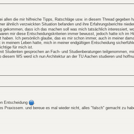
i allen die mir hilfreiche Tipps, Ratschläge usw. in diesem Thread gegeben 
ner ähnlich verzwickten Situation befanden und ihre Erfahrungsberichte niede
g gekommen, dass ich das machen soll was mich tatsächlich interessiert, wo i
waren mir diese Entscheidungskriterien immer bewusst, jedoch hatte ich im Hi
haben. Ich persönlich glaube, das es mir schon immer, auch in meiner damali
 in meinem Leben hatte, mich in meiner endgültigen Entscheidung sicherfühl
chtige für mich ist.
it Studenten gesprochen an Fach- und Studienberatungen teilgenommen, mir ei
b diesem WS werd ich nun Architektur an der TU Aachen studieren und hoffnung
igen Entscheidung
.
es Praxissem. und bereue es mal wieder nicht, alles "falsch" gemacht zu ha