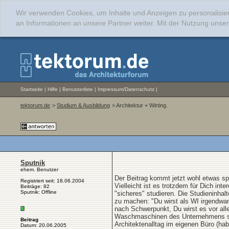
Wir verwenden Cookies, um Inhalte und Anzeigen zu personalisie
an Informationen an unsere Partner weiter. Mit der Nutzung uns
Startseite
|
Hilfe
|
Benutzerliste
|
Impressum/Datenschutz
|
tektorum.de
>
Studium & Ausbildung
> Architektur + Wirting.
Sputnik
ehem. Benutzer
Der Beitrag kommt jetzt wohl etwas spä
Registriert seit: 18.06.2004
Vielleicht ist es trotzdem für Dich in
Beiträge: 82
Sputnik: Offline
"sicheres" studieren. Die Studieninh
zu machen: "Du wirst als WI irgendwan
nach Schwerpunkt, Du wirst es vor all
Waschmaschinen des Unternehmens stei
Beitrag
Architektenalltag im eigenen Büro (habe
Datum: 20.06.2005