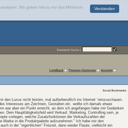
teanalysen. Wir geben hierzu nur das Minimum
Verstanden
.
Erweiterte Suche
|
LinkBack
Themen-Optionen
Ansicht
Social Bookmarks:
r den Luxus nicht leisten, mal außerberuflich ins Internet ´reinzuschauen.
z des Interesses am Zeichnen, Gestalten etc. wollte ich damals etwas
nn war aber ein Punkt erreicht, an dem ich angefangen habe mir Gedanken
 Dein Haupttätigkeitsfeld wird Verkauf, Marketing, Controlling sein, je
nzepte vorlegen, welche Zusatzfunktionen die Verkaufszahlen der
e Marke in die Produktpalette aufzunehmen." Ich habe mir den
uch in der "eigentlichen" Freizeit, dann wieder Flaute, vielleicht ein