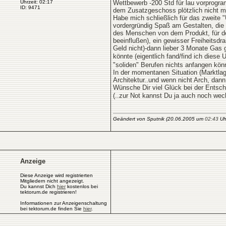
Uhrzeit: 02:17
Wettbewerb -200 Std für lau vorprogram
ID: 9471
dem Zusatzgeschoss plötzlich nicht m
Habe mich schließlich für das zweite 
vordergründig Spaß am Gestalten, die 
des Menschen von dem Produkt, für des
beeinflußen), ein gewisser Freiheitsdr
Geld nicht)-dann lieber 3 Monate Gas 
könnte (eigentlich fand/find ich diese
"soliden" Berufen nichts anfangen kön
In der momentanen Situation (Marktlag
Architektur..und wenn nicht Arch, dan
Wünsche Dir viel Glück bei der Entsc
(..zur Not kannst Du ja auch noch we
Geändert von Sputnik (20.06.2005 um
02:43
Uhr
Anzeige
Diese Anzeige wird registrierten
Mitgliedern nicht angezeigt.
Du kannst Dich
hier
kostenlos bei
tektorum.de registrieren!
Informationen zur Anzeigenschaltung
bei tektorum.de finden Sie
hier
.