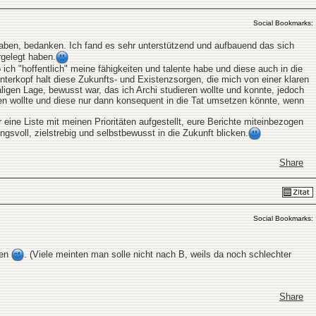
Social Bookmarks:
haben, bedanken. Ich fand es sehr unterstützend und aufbauend das sich
rgelegt haben.
ch "hoffentlich" meine fähigkeiten und talente habe und diese auch in die
nterkopf halt diese Zukunfts- und Existenzsorgen, die mich von einer klaren
gen Lage, bewusst war, das ich Archi studieren wollte und konnte, jedoch
en wollte und diese nur dann konsequent in die Tat umsetzen könnte, wenn
ne Liste mit meinen Prioritäten aufgestellt, eure Berichte miteinbezogen
svoll, zielstrebig und selbstbewusst in die Zukunft blicken.
Share
Social Bookmarks:
ben
. (Viele meinten man solle nicht nach B, weils da noch schlechter
Share