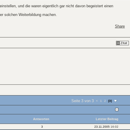
nstellen, und die waren eigentlich gar nicht davon begeistert einen
ner solchen Weiterbildung machen.
Share
Seite 3 von 3
<
1
2
[3]
Antworten
Letzter Beitrag
3
23.11.2005
16:02