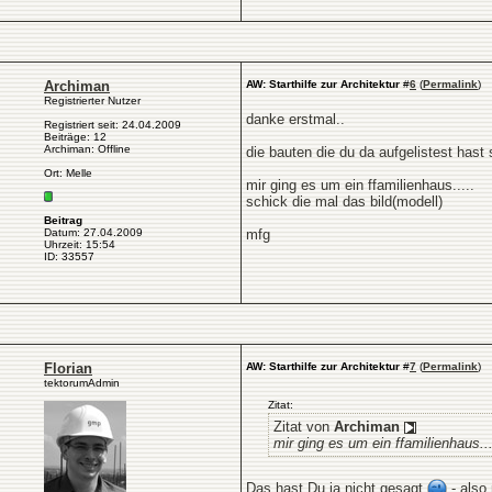
Archiman
AW: Starthilfe zur Architektur
#
6
(
Permalink
)
Registrierter Nutzer
danke erstmal..
Registriert seit: 24.04.2009
Beiträge: 12
Archiman: Offline
die bauten die du da aufgelistest hast
Ort: Melle
mir ging es um ein ffamilienhaus.....
schick die mal das bild(modell)
Beitrag
Datum: 27.04.2009
mfg
Uhrzeit: 15:54
ID: 33557
Florian
AW: Starthilfe zur Architektur
#
7
(
Permalink
)
tektorumAdmin
Zitat:
Zitat von
Archiman
mir ging es um ein ffamilienhaus...
Das hast Du ja nicht gesagt
- also 