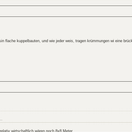
 sin flache kuppelbauten, und wie jeder weis, tragen krümmungen wi eine brücke
..
relativ wirtschaftlich wären noch 8x8 Meter.