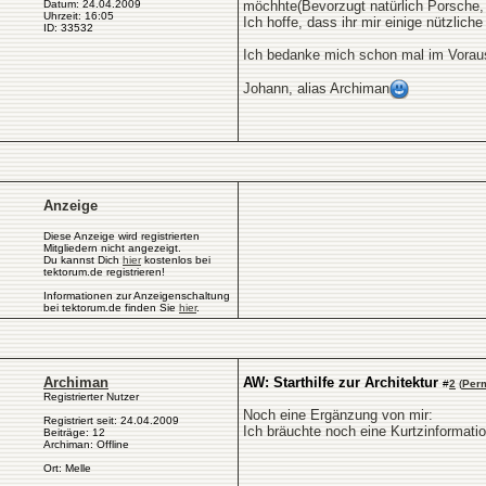
Datum: 24.04.2009
möchhte(Bevorzugt natürlich Porsche, e
Uhrzeit: 16:05
Ich hoffe, dass ihr mir einige nützlic
ID: 33532
Ich bedanke mich schon mal im Voraus
Johann, alias Archiman
Anzeige
Diese Anzeige wird registrierten
Mitgliedern nicht angezeigt.
Du kannst Dich
hier
kostenlos bei
tektorum.de registrieren!
Informationen zur Anzeigenschaltung
bei tektorum.de finden Sie
hier
.
Archiman
AW: Starthilfe zur Architektur
#
2
(
Per
Registrierter Nutzer
Noch eine Ergänzung von mir:
Registriert seit: 24.04.2009
Ich bräuchte noch eine Kurtzinformat
Beiträge: 12
Archiman: Offline
Ort: Melle