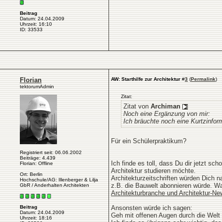
Beitrag
Datum: 24.04.2009
Uhrzeit: 16:10
ID: 33533
Florian
AW: Starthilfe zur Architektur
#
3
(
Permalink
)
tektorumAdmin
Zitat:
Zitat von
Archiman
Noch eine Ergänzung von mir:
Ich bräuchte noch eine Kurtzinfo
Für ein Schülerpraktikum?
Registriert seit: 06.06.2002
Beiträge: 4.439
Ich finde es toll, dass Du dir jetzt s
Florian: Offline
Architektur studieren möchte.
Ort: Berlin
Architekturzeitschriften würden Dich n
Hochschule/AG: Illenberger & Lilja
z.B. die Bauwelt abonnieren würde. Was
GbR / Anderhalten Architekten
Architekturbranche und Architektur-New
Ansonsten würde ich sagen:
Beitrag
Datum: 24.04.2009
Geh mit offenen Augen durch die Welt 
Uhrzeit: 18:16