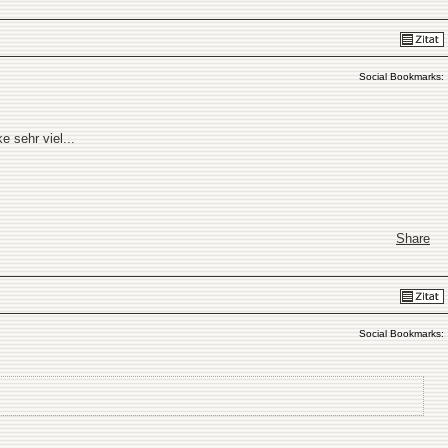
Social Bookmarks:
 sehr viel...
Share
Social Bookmarks: