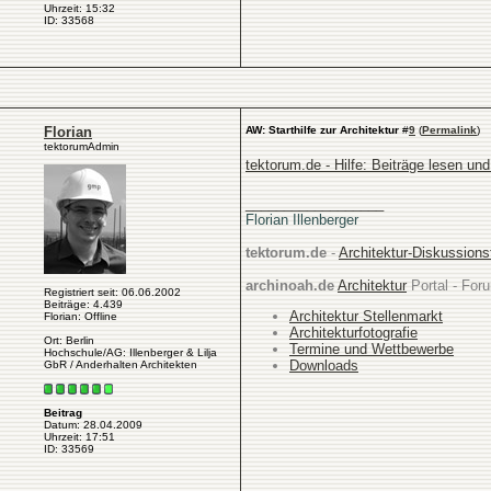
Uhrzeit: 15:32
ID: 33568
Florian
AW: Starthilfe zur Architektur
#
9
(
Permalink
)
tektorumAdmin
tektorum.de - Hilfe: Beiträge lesen un
__________________
Florian Illenberger
tektorum.de
-
Architektur-Diskussion
archinoah.de
Architektur
Portal - Foru
Registriert seit: 06.06.2002
Beiträge: 4.439
Architektur Stellenmarkt
Florian: Offline
Architekturfotografie
Ort: Berlin
Termine und Wettbewerbe
Hochschule/AG: Illenberger & Lilja
Downloads
GbR / Anderhalten Architekten
Beitrag
Datum: 28.04.2009
Uhrzeit: 17:51
ID: 33569