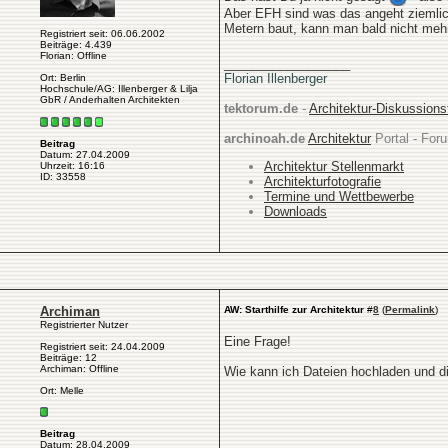
Aber EFH sind was das angeht ziemlich
Metern baut, kann man bald nicht meh
Registriert seit: 06.06.2002
Beiträge: 4.439
Florian: Offline
__________________
Florian Illenberger
Ort: Berlin
Hochschule/AG: Illenberger & Lilja
GbR / Anderhalten Architekten
tektorum.de
-
Architektur-Diskussion
archinoah.de
Architektur
Portal - Foru
Beitrag
Datum: 27.04.2009
Architektur Stellenmarkt
Uhrzeit: 16:16
ID: 33558
Architekturfotografie
Termine und Wettbewerbe
Downloads
Archiman
AW: Starthilfe zur Architektur
#
8
(
Permalink
)
Registrierter Nutzer
Eine Frage!
Registriert seit: 24.04.2009
Beiträge: 12
Archiman: Offline
Wie kann ich Dateien hochladen und d
Ort: Melle
Beitrag
Datum: 28.04.2009