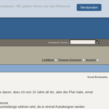
teanalysen. Wir geben hierzu nur das Minimum
Verstanden
.
Erweiterte Suche
|
LinkBack
Themen-Optionen
Ansicht
Social Bookmarks:
es darum, dass ich erst 14 Jahre alt bin, aber den Plan habe, eimal
ternet.
dustriedesign widmen wird, da er einmal Autodesigner werden