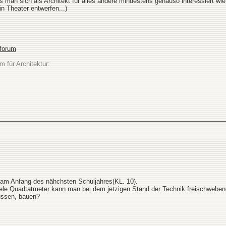
ss man sich als Architekt für alles andere mindestens genauso interessiert w
n Theater entwerfen...)
sforum
m für Architektur:
 am Anfang des nähchsten Schuljahres(KL. 10).
viele Quadtatmeter kann man bei dem jetzigen Stand der Technik freischwebe
müssen, bauen?