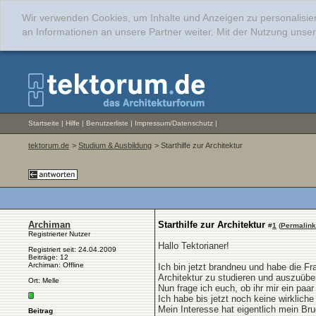
Wir verwenden Cookies, um Inhalte und Anzeigen zu personalisie
an Informationen an unsere Partner weiter. Mit der Nutzung uns
Startseite
|
Hilfe
|
Benutzerliste
|
Impressum/Datenschutz
|
tektorum.de
>
Studium & Ausbildung
> Starthilfe zur Architektur
Archiman
Starthilfe zur Architektur
#
1
(
Permalink
Registrierter Nutzer
Hallo Tektorianer!
Registriert seit: 24.04.2009
Beiträge: 12
Archiman: Offline
Ich bin jetzt brandneu und habe die Fra
Architektur zu studieren und auszuübe
Ort: Melle
Nun frage ich euch, ob ihr mir ein paa
Ich habe bis jetzt noch keine wirklich
Mein Interesse hat eigentlich mein Br
Beitrag