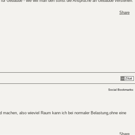
ie für Gebäude - wie will man den sonst die Ansprüche an Gebäude verstehen.
Share
Social Bookmarks:
nd machen, also wieviel Raum kann ich bei normaler Belastung,ohne eine
Share