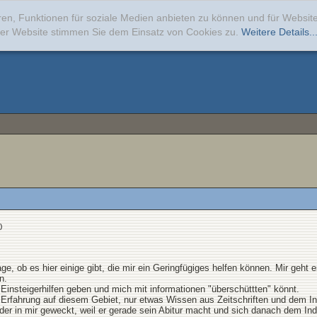
ren, Funktionen für soziale Medien anbieten zu können und für Websi
erer Website stimmen Sie dem Einsatz von Cookies zu.
Weitere Details..
)
ge, ob es hier einige gibt, die mir ein Geringfügiges helfen können. Mir geht 
n.
r Einsteigerhilfen geben und mich mit informationen "überschüttten" könnt.
e Erfahrung auf diesem Gebiet, nur etwas Wissen aus Zeitschriften und dem In
uder in mir geweckt, weil er gerade sein Abitur macht und sich danach dem In