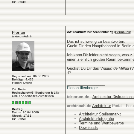
ID: 33539
Florian
AW: Starthilfe zur Architektur
#
5
(
Permalink
)
tektorumAdmin
Das ist schwierig zu beantworten.
Guckt Dir den Hauptbahnhof in Berlin o
Ich kann Dir leider nicht sagen, was 
einen ziemlich großen Raum bekomme
Guckst Du Dir das
Viaduc de Millau
(
V
:P
Registriert seit: 06.06.2002
Beiträge: 4.439
Florian: Offline
__________________
Florian Illenberger
Ort: Berlin
Hochschule/AG: Illenberger & Lilja
GbR / Anderhalten Architekten
tektorum.de
-
Architektur-Diskussion
archinoah.de
Architektur
Portal - Foru
Beitrag
Datum: 26.04.2009
Architektur Stellenmarkt
Uhrzeit: 17:31
Architekturfotografie
ID: 33550
Termine und Wettbewerbe
Downloads