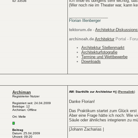
Ich finde es übrigens sehr wichtig, da
ID: 33536
(Wer noch nie im Theater war, kann kei
__________________
Florian Illenberger
tektorum.de
-
Architektur-Diskussion
archinoah.de
Architektur
Portal - Foru
Architektur Stellenmarkt
Architekturfotografie
Termine und Wettbewerbe
Downloads
Archiman
AW: Starthilfe zur Architektur
#
4
(
Permalink
)
Registrierter Nutzer
Danke Florian!
Registriert seit: 24.04.2009
Beiträge: 12
Archiman: Offline
Das Praktikum startet zum Glück erst
Aber eine Frage hätte ich noch: Wie 
Ort: Melle
Säule oder ähnliches integrieren zu 
_______________
|Johann Zacharias |
Beitrag
Datum: 25.04.2009
Uhrzeit: 09:20