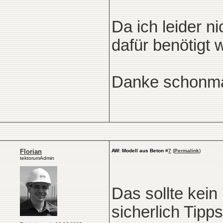
Da ich leider 
dafür benötigt 
Danke schonma
Florian
AW: Modell aus Beton
#
7
(
Permalink
)
tektorumAdmin
Das sollte kei
sicherlich Tipp