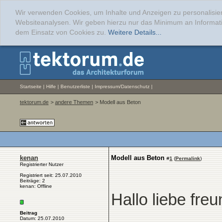
Wir verwenden Cookies, um Inhalte und Anzeigen zu personalisier
Websiteanalysen. Wir geben hierzu nur das Minimum an Informati
dem Einsatz von Cookies zu.
Weitere Details...
Startseite
|
Hilfe
|
Benutzerliste
|
Impressum/Datenschutz
|
tektorum.de
>
andere Themen
> Modell aus Beton
kenan
Modell aus Beton
#
1
(
Permalink
)
Registrierter Nutzer
Registriert seit: 25.07.2010
Beiträge: 2
kenan: Offline
Hallo liebe freu
Beitrag
Datum: 25.07.2010