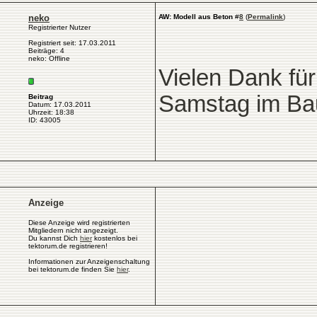
neko
AW: Modell aus Beton
#
8
(
Permalink
)
Registrierter Nutzer
Registriert seit: 17.03.2011
Beiträge: 4
neko: Offline
Vielen Dank für
Samstag im Bau
Beitrag
Datum: 17.03.2011
Uhrzeit: 18:38
ID: 43005
Anzeige
Diese Anzeige wird registrierten
Mitgliedern nicht angezeigt.
Du kannst Dich
hier
kostenlos bei
tektorum.de registrieren!
Informationen zur Anzeigenschaltung
bei tektorum.de finden Sie
hier
.