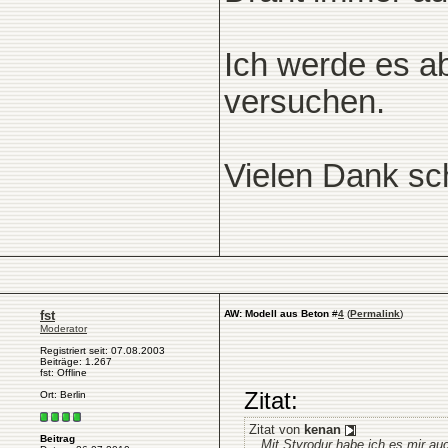
Ich werde es a
versuchen.
Vielen Dank s
fst
AW: Modell aus Beton
#
4
(
Permalink
)
Moderator
Registriert seit: 07.08.2003
Beiträge: 1.267
fst: Offline
Zitat:
Ort: Berlin
Zitat von
kenan
Beitrag
...Mit Styrodur habe ich es mir au