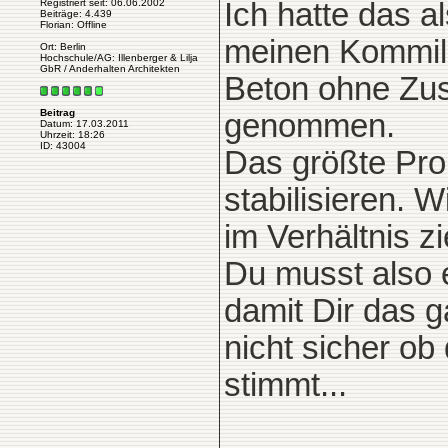
Registriert seit: 06.06.2002
Ich hatte das a
Beiträge: 4.439
Florian: Offline
meinen Kommili
Ort: Berlin
Hochschule/AG: Illenberger & Lilja
GbR / Anderhalten Architekten
Beton ohne Zus
Beitrag
genommen.
Datum: 17.03.2011
Uhrzeit: 18:26
ID: 43004
Das größte Pro
stabilisieren. 
im Verhältnis z
Du musst also e
damit Dir das g
nicht sicher ob
stimmt...
____________