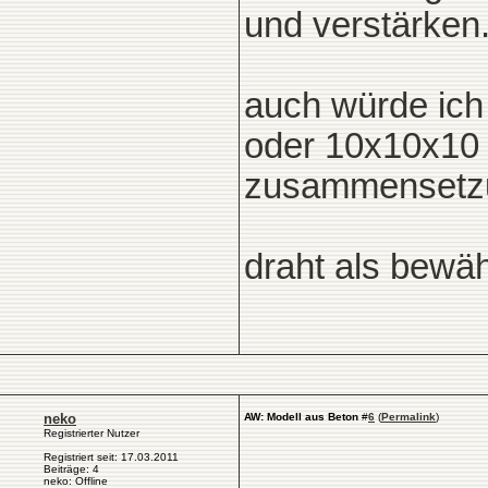
und verstärken
auch würde ich
oder 10x10x10 
zusammensetzun
draht als bewäh
neko
AW: Modell aus Beton
#
6
(
Permalink
)
Registrierter Nutzer
Registriert seit: 17.03.2011
Beiträge: 4
neko: Offline