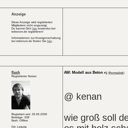
Anzeige
Diese Anzeige wird registrierten
Mitgliedern nicht angezeigt.
Du kannst Dich
hier
kostenlos bei
tektorum.de registrieren!
Informationen zur Anzeigenschaltung
bei tektorum.de finden Sie
hier
.
flash
AW: Modell aus Beton
#
2
(
Permalink
)
Registrierter Nutzer
@ kenan
Registriert seit: 26.06.2006
wie groß soll d
Beiträge: 338
flash: Offline
Ort: Leipzig