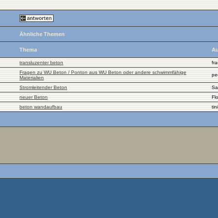
Ähnliche Themen
Thema
Au
transluzenter beton
fr
Fragen zu WU Beton / Ponton aus WU Beton oder andere schwimmfähige
pe
Materialien
Stromleitender Beton
Sa
neuer Beton
Fl
beton wandaufbau
tin