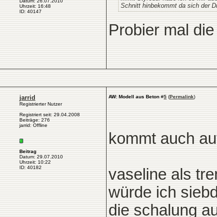
Datum: 26.07.2010
Schnitt hinbekommt da sich der Dr
Uhrzeit: 16:48
ID: 40147
Probier mal die
jarrid
AW: Modell aus Beton
#
5
(
Permalink
)
Registrierter Nutzer
Registriert seit: 29.04.2008
Beiträge: 276
jarrid: Offline
kommt auch auf
Beitrag
Datum: 29.07.2010
Uhrzeit: 10:22
ID: 40182
vaseline als tre
würde ich sieb
die schalung au