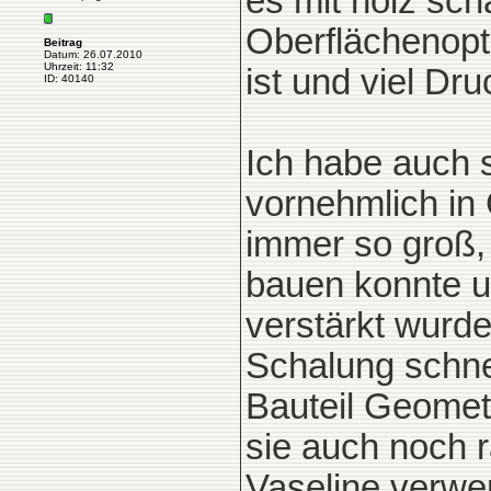
es mit holz sch
Oberflächenopti
Beitrag
Datum: 26.07.2010
Uhrzeit: 11:32
ist und viel Dru
ID: 40140
Ich habe auch 
vornehmlich in
immer so groß,
bauen konnte un
verstärkt wurde
Schalung schne
Bauteil Geomet
sie auch noch 
Vaseline verwen