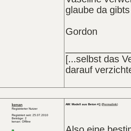
glaube da gibt
Gordon
____________
[...selbst das 
darauf verzicht
kenan
AW: Modell aus Beton
#
3
(
Permalink
)
Registrierter Nutzer
Registriert seit: 25.07.2010
Beiträge: 2
kenan: Offline
Also eine best