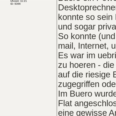
Uhrzeit: 11:21
ID: 9366
Desktoprechner 
konnte so sei
und sogar priv
So konnte (und 
mail, Internet,
Es war im uebr
zu hoeren - di
auf die riesig
zugegriffen od
Im Buero wurde
Flat angeschlo
eine gewisse An