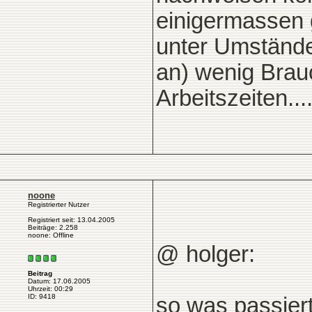
einigermassen g
unter Umstände
an) wenig Brau
Arbeitszeiten.....
noone
Registrierter Nutzer
Registriert seit: 13.04.2005
Beiträge: 2.258
noone: Offline
@ holger:
Beitrag
Datum: 17.06.2005
Uhrzeit: 00:29
ID: 9418
so was passier