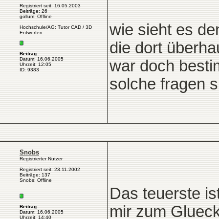
Registriert seit: 16.05.2003
Beiträge: 26
gollum: Offline
wie sieht es d
Hochschule/AG: Tutor CAD / 3D
Entwerfen
die dort überha
Beitrag
Datum: 16.06.2005
war doch bestim
Uhrzeit: 12:05
ID: 9383
solche fragen si
Snobs
Registrierter Nutzer
Registriert seit: 23.11.2002
Beiträge: 137
Snobs: Offline
Das teuerste is
mir zum Glueck
Beitrag
Datum: 16.06.2005
Uhrzeit: 14:40