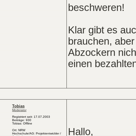
beschweren!
Klar gibt es au
brauchen, aber
Abzockern nich
einen bezahlt
Tobias
Moderator
Registriert seit: 17.07.2003
Beiträge: 930
Tobias: Offline
Hallo,
Ort: NRW
Hochschule/AG: Projektentwickler /