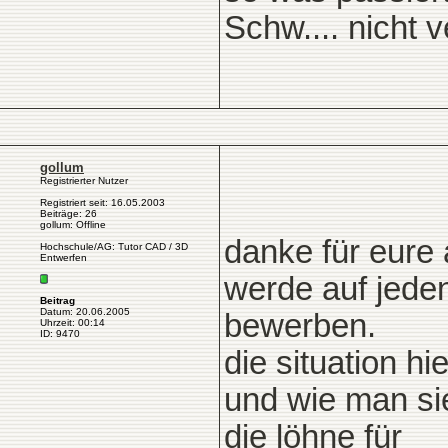
Schw.... nicht ve
gollum
Registrierter Nutzer
Registriert seit: 16.05.2003
Beiträge: 26
gollum: Offline
danke für eur
Hochschule/AG: Tutor CAD / 3D
Entwerfen
werde auf jede
Beitrag
Datum: 20.06.2005
bewerben.
Uhrzeit: 00:14
ID: 9470
die situation h
und wie man si
die löhne für