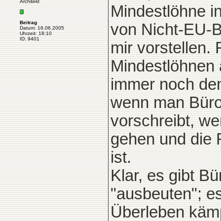
Architekt
Mindestlöhne i
Beitrag
von Nicht-EU-B
Datum: 16.06.2005
Uhrzeit: 18:10
ID: 9401
mir vorstellen.
Mindestlöhnen a
immer noch den 
wenn man Büroi
vorschreibt, we
gehen und die F
ist.
Klar, es gibt B
"ausbeuten"; es
Überleben kämp