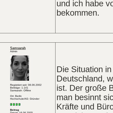
und ich habe v
bekommen.
Samsarah
Admin
Die Situation i
Deutschland, wo
Registriert seit: 08.06.2002
ist. Der große 
Beiträge: 1.141
Samsarah: Offline
man besinnt sic
Ort: Berlin
Hochschule/AG: Gründer
Kräfte und Bür
Beitrag
Datum: 16.06.2005