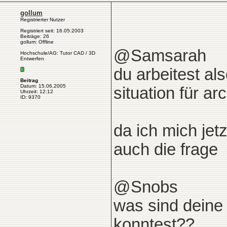
gollum
Registrierter Nutzer
Registriert seit: 16.05.2003
Beiträge: 26
gollum: Offline
@Samsarah
Hochschule/AG: Tutor CAD / 3D
Entwerfen
du arbeitest als
Beitrag
Datum: 15.06.2005
situation für a
Uhrzeit: 12:12
ID: 9370
da ich mich je
auch die frage
@Snobs
was sind deine
konntest??