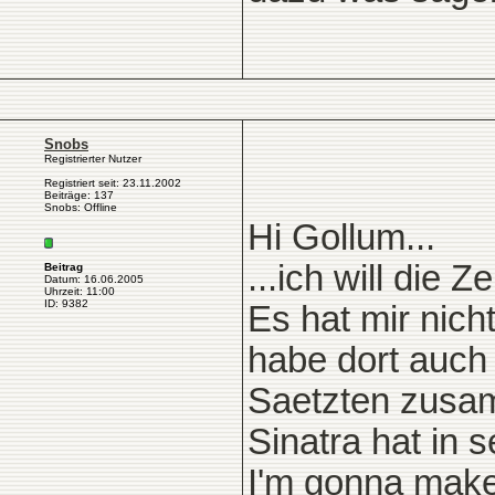
Snobs
Registrierter Nutzer
Registriert seit: 23.11.2002
Beiträge: 137
Snobs: Offline
Hi Gollum...
...ich will die Z
Beitrag
Datum: 16.06.2005
Uhrzeit: 11:00
ID: 9382
Es hat mir nich
habe dort auch e
Saetzten zusam
Sinatra hat in 
I'm gonna make 