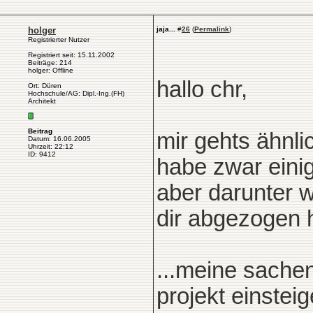
holger
jaja...
#
26
(
Permalink
)
Registrierter Nutzer
Registriert seit: 15.11.2002
Beiträge: 214
holger: Offline
hallo chr,
Ort: Düren
Hochschule/AG: Dipl.-Ing.(FH)
Architekt
Beitrag
mir gehts ähnlic
Datum: 16.06.2005
Uhrzeit: 22:12
ID: 9412
habe zwar einig
aber darunter w
dir abgezogen 
...meine sachen
projekt einste