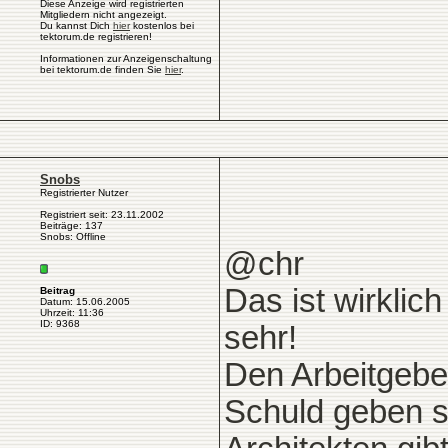
Diese Anzeige wird registrierten
Mitgliedern nicht angezeigt.
Du kannst Dich
hier
kostenlos bei
tektorum.de registrieren!
Informationen zur Anzeigenschaltung
bei tektorum.de finden Sie
hier
.
Snobs
Registrierter Nutzer
Registriert seit: 23.11.2002
Beiträge: 137
Snobs: Offline
@chr
Das ist wirklic
Beitrag
Datum: 15.06.2005
Uhrzeit: 11:36
ID: 9368
sehr!
Den Arbeitgebe
Schuld geben s