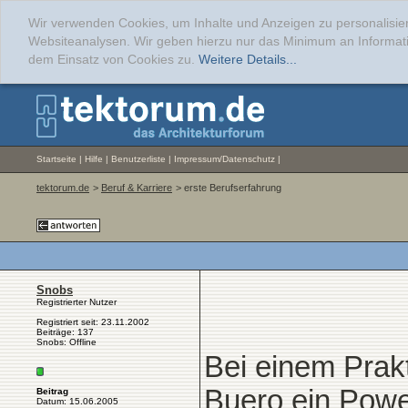
Wir verwenden Cookies, um Inhalte und Anzeigen zu personalisier
Websiteanalysen. Wir geben hierzu nur das Minimum an Informati
dem Einsatz von Cookies zu.
Weitere Details...
Startseite
|
Hilfe
|
Benutzerliste
|
Impressum/Datenschutz
|
tektorum.de
>
Beruf & Karriere
> erste Berufserfahrung
Snobs
Registrierter Nutzer
Registriert seit: 23.11.2002
Beiträge: 137
Snobs: Offline
Bei einem Prakt
Buero ein Powe
Beitrag
Datum: 15.06.2005