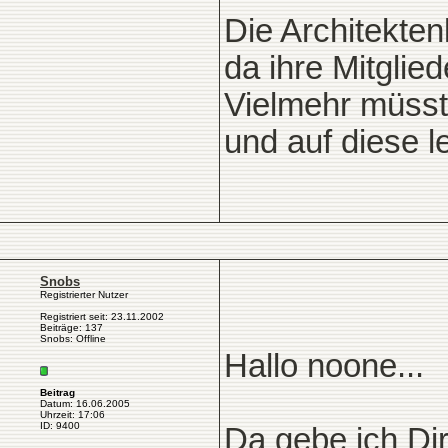
Die Architekte
da ihre Mitglie
Vielmehr müsste
und auf diese 
Snobs
Registrierter Nutzer
Registriert seit: 23.11.2002
Beiträge: 137
Snobs: Offline
Hallo noone...
Beitrag
Datum: 16.06.2005
Uhrzeit: 17:06
ID: 9400
Da gebe ich Di