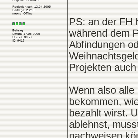
Registriert seit: 13.04.2005
Beiträge: 2.258
noone: Offline
PS: an der FH 
während dem Pr
Beitrag
Datum: 17.06.2005
Uhrzeit: 00:27
ID: 9417
Abfindungen ode
Weihnachtsgeld 
Projekten auch
Wenn also alle
bekommen, wie w
bezahlt wirst. 
ablehnst, muss
nachweisen kön