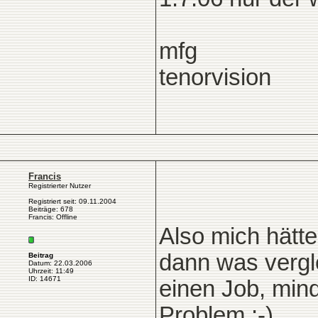
mfg
tenorvision
Francis
Registrierter Nutzer
Registriert seit: 09.11.2004
Beiträge: 678
Francis: Offline
Also mich hätte
dann was vergl
Beitrag
Datum: 22.03.2006
Uhrzeit: 11:49
ID: 14671
einen Job, mind
Problem :-)