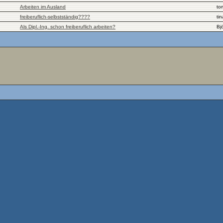
Arbeiten im Ausland
to
freiberuflich-selbstständig????
ti
Als Dipl.-Ing. schon freiberuflich arbeiten?
Bj