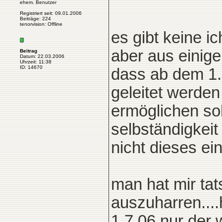
ehem. Benutzer
Registriert seit: 09.01.2006
Beiträge: 224
tenorvision: Offline
es gibt keine i
aber aus einige
Beitrag
Datum: 22.03.2006
Uhrzeit: 11:38
ID: 14670
dass ab dem 1.
geleitet werden
ermöglichen sol
selbständigkei
nicht dieses ei
man hat mir ta
auszuharren....h
1.7.06 nur der 