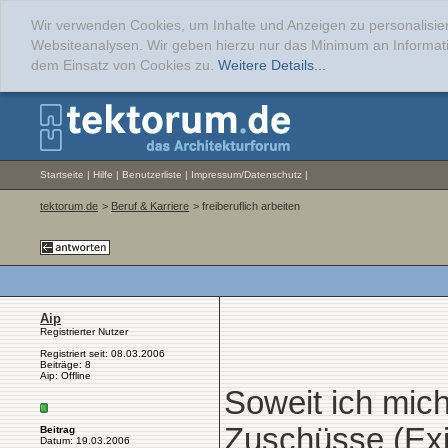
Wir verwenden Cookies, um Inhalte und Anzeigen zu personalisier
Websiteanalysen. Wir geben hierzu nur das Minimum an Informati
dem Einsatz von Cookies zu.
Weitere Details...
Startseite
|
Hilfe
|
Benutzerliste
|
Impressum/Datenschutz
|
tektorum.de
>
Beruf & Karriere
> freiberuflich arbeiten
Aip
Registrierter Nutzer
Registriert seit: 08.03.2006
Beiträge: 8
Aip: Offline
Soweit ich mich
Zuschüsse (Exi
Beitrag
Datum: 19.03.2006