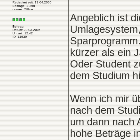
Registriert seit: 13.04.2005
Beiträge: 2.258
noone: Offline
Angeblich ist d
Umlagesystem,
Beitrag
Datum: 20.03.2006
Uhrzeit: 12:42
ID: 14639
Sparprogramm. 
kürzer als ein
Oder Student z
dem Studium hi
Wenn ich mir üb
nach dem Studi
um dann nach A
hohe Beträge in