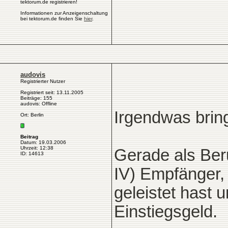
tektorum.de registrieren!
Informationen zur Anzeigenschaltung
bei tektorum.de finden Sie
hier
.
audovis
Registrierter Nutzer
Registriert seit: 13.11.2005
Beiträge: 155
audovis: Offline
Irgendwas brin
Ort: Berlin
Beitrag
Datum: 19.03.2006
Uhrzeit: 12:38
Gerade als Beru
ID: 14613
IV) Empfänger,
geleistet hast 
Einstiegsgeld.