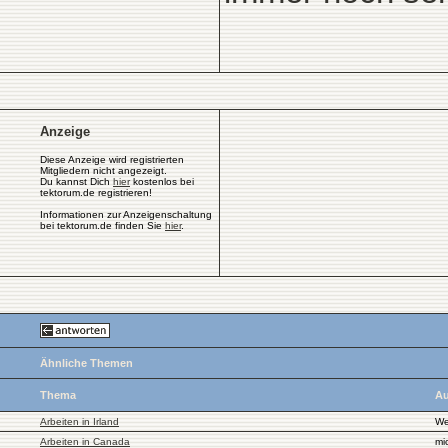
Anzeige
Diese Anzeige wird registrierten
Mitgliedern nicht angezeigt.
Du kannst Dich
hier
kostenlos bei
tektorum.de registrieren!
Informationen zur Anzeigenschaltung
bei tektorum.de finden Sie
hier
.
Ähnliche Themen
Thema
Au
Arbeiten in Irland
We
Arbeiten in Canada
mi