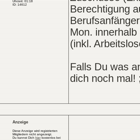
Uhrzeit: 01:18
ID: 14612
Berechtigung au
Berufsanfängere
Mon. innerhalb 
(inkl. Arbeitsl
Falls Du was a
dich noch mal! ;
Anzeige
Diese Anzeige wird registrierten
Mitgliedern nicht angezeigt.
Du kannst Dich
hier
kostenlos bei