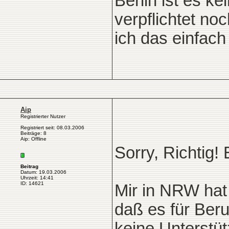
Berlin ist es k
verpflichtet no
ich das einfach
Aip
Registrierter Nutzer
Registriert seit: 08.03.2006
Beiträge: 8
Aip: Offline
Sorry, Richtig! E
Beitrag
Datum: 19.03.2006
Uhrzeit: 14:41
ID: 14621
Mir in NRW hat
daß es für Beru
keine Unterstü