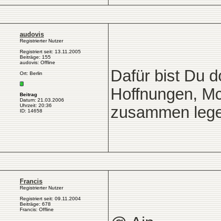
audovis
Registrierter Nutzer
Registriert seit: 13.11.2005
Beiträge: 155
audovis: Offline
Dafür bist Du d
Ort: Berlin
Hoffnungen, Mc
Beitrag
Datum: 21.03.2006
Uhrzeit: 20:36
zusammen leg
ID: 14658
Francis
Registrierter Nutzer
Registriert seit: 09.11.2004
Beiträge: 678
Francis: Offline