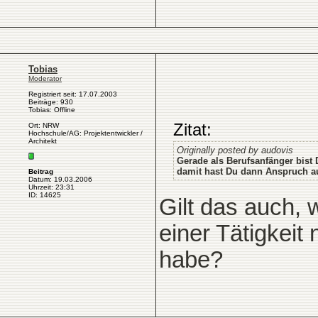
Tobias
Moderator
Registriert seit: 17.07.2003
Beiträge: 930
Tobias: Offline
Zitat:
Ort: NRW
Hochschule/AG: Projektentwickler /
Architekt
Originally posted by audovis
Gerade als Berufsanfänger bist 
damit hast Du dann Anspruch au
Beitrag
Datum: 19.03.2006
Uhrzeit: 23:31
ID: 14625
Gilt das auch, 
einer Tätigkeit
habe?