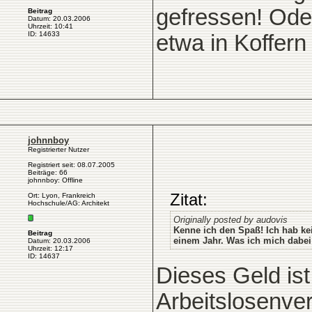
gefressen! Ode
Beitrag
Datum: 20.03.2006
Uhrzeit: 10:41
ID: 14633
etwa in Koffer
johnnboy
Registrierter Nutzer
Registriert seit: 08.07.2005
Beiträge: 66
johnnboy: Offline
Zitat:
Ort: Lyon, Frankreich
Hochschule/AG: Architekt
Originally posted by audovis
Kenne ich den Spaß! Ich hab ke
Beitrag
einem Jahr. Was ich mich dabei 
Datum: 20.03.2006
Uhrzeit: 12:17
ID: 14637
Dieses Geld ist
Arbeitslosenver