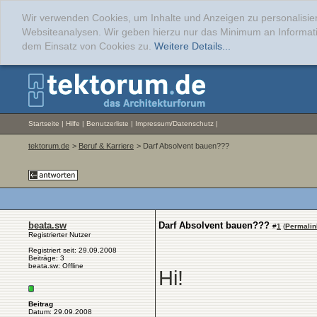
Wir verwenden Cookies, um Inhalte und Anzeigen zu personalisier
Websiteanalysen. Wir geben hierzu nur das Minimum an Informati
dem Einsatz von Cookies zu.
Weitere Details...
Startseite
|
Hilfe
|
Benutzerliste
|
Impressum/Datenschutz
|
tektorum.de
>
Beruf & Karriere
> Darf Absolvent bauen???
beata.sw
Darf Absolvent bauen???
#
1
(
Permalin
Registrierter Nutzer
Registriert seit: 29.09.2008
Beiträge: 3
beata.sw: Offline
Hi!
Beitrag
Datum: 29.09.2008