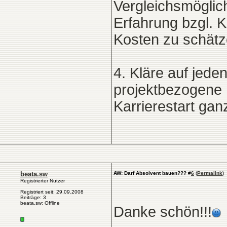
Vergleichsmöglic
Erfahrung bzgl. K
Kosten zu schätz
4. Kläre auf jede
projektbezogene H
Karrierestart gan
beata.sw
AW: Darf Absolvent bauen???
#
6
(
Permalink
)
Registrierter Nutzer
Registriert seit: 29.09.2008
Beiträge: 3
beata.sw: Offline
Danke schön!!!