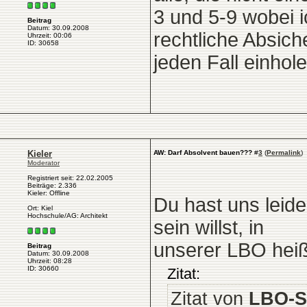
3 und 5-9 wobei i
Beitrag
Datum: 30.09.2008
rechtliche Absich
Uhrzeit: 00:06
ID: 30658
jeden Fall einhole
Kieler
AW: Darf Absolvent bauen???
#
3
(
Permalink
)
Moderator
Registriert seit: 22.02.2005
Beiträge: 2.336
Kieler: Offline
Du hast uns leid
Ort: Kiel
Hochschule/AG: Architekt
sein willst, in
unserer LBO heiß
Beitrag
Datum: 30.09.2008
Uhrzeit: 08:28
ID: 30660
Zitat:
Zitat von
LBO-S