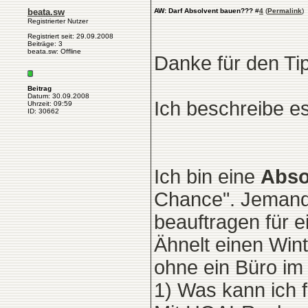
beata.sw
AW: Darf Absolvent bauen???
#
4
(
Permalink
)
Registrierter Nutzer
Registriert seit: 29.09.2008
Beiträge: 3
beata.sw: Offline
Danke für den Ti
Beitrag
Datum: 30.09.2008
Ich beschreibe es 
Uhrzeit: 09:59
ID: 30662
Ich bin eine
Abso
Chance". Jemand 
beauftragen für e
Ähnelt einen Wint
ohne ein Büro im
1) Was kann ich 