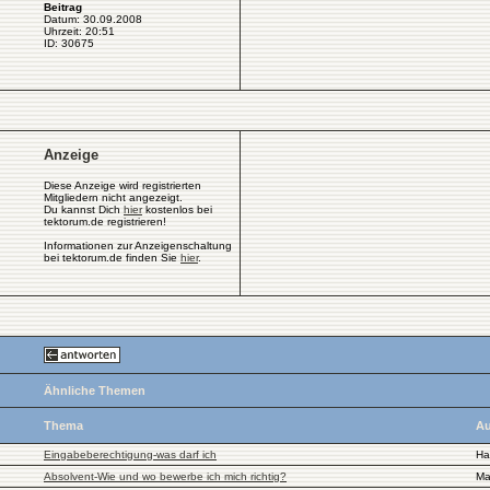
Beitrag
Datum: 30.09.2008
Uhrzeit: 20:51
ID: 30675
Anzeige
Diese Anzeige wird registrierten
Mitgliedern nicht angezeigt.
Du kannst Dich
hier
kostenlos bei
tektorum.de registrieren!
Informationen zur Anzeigenschaltung
bei tektorum.de finden Sie
hier
.
Ähnliche Themen
Thema
Au
Eingabeberechtigung-was darf ich
Ha
Absolvent-Wie und wo bewerbe ich mich richtig?
Ma