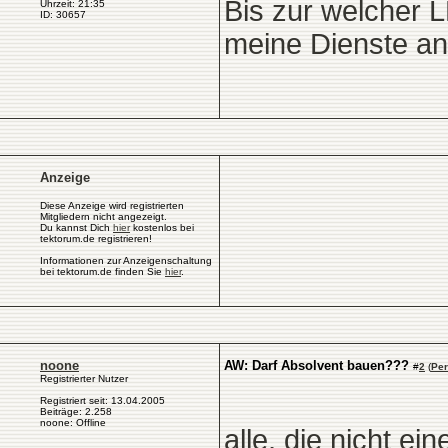
Bis zur welcher L
Uhrzeit: 21:35
ID: 30657
meine Dienste an
Anzeige
Diese Anzeige wird registrierten
Mitgliedern nicht angezeigt.
Du kannst Dich
hier
kostenlos bei
tektorum.de registrieren!
Informationen zur Anzeigenschaltung
bei tektorum.de finden Sie
hier
.
noone
AW: Darf Absolvent bauen???
#
2
(
Per
Registrierter Nutzer
Registriert seit: 13.04.2005
Beiträge: 2.258
noone: Offline
alle, die nicht ei