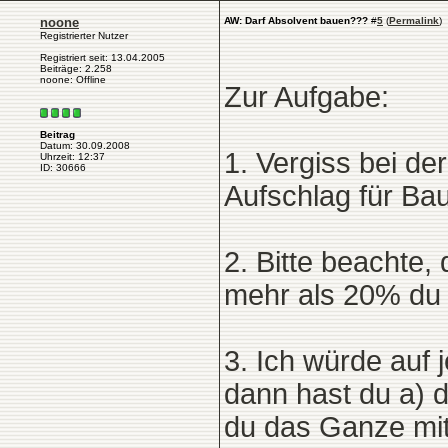
noone
AW: Darf Absolvent bauen???
#
5
(
Permalink
)
Registrierter Nutzer
Registriert seit: 13.04.2005
Beiträge: 2.258
noone: Offline
Zur Aufgabe:
Beitrag
Datum: 30.09.2008
1. Vergiss bei d
Uhrzeit: 12:37
ID: 30666
Aufschlag für Ba
2. Bitte beachte
mehr als 20% du 
3. Ich würde auf 
dann hast du a) d
du das Ganze mit