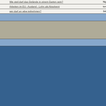
Wie steil darf das Gelände in einem Garten sein?
Nig
Arbeiten im EU - Ausland - Lohn als Absolvent
to
wer darf an wbw teilnehmen?
3d