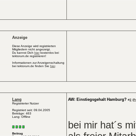
Anzeige
Diese Anzeige wird registrierten
Mitgliedern nicht angezeigt.
Du kannst Dich
hier
kostenlos bei
tektorum.de registrieren!
Informationen zur Anzeigenschaltung
bei tektorum.de finden Sie
hier
.
Lang
AW: Einstiegsgehalt Hamburg?
#
2
(
P
Registrierter Nutzer
Registriert seit: 09.04.2005
Beiträge: 463
Lang: Offline
bei mir hat´s m
Beitrag