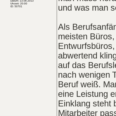
Datum: 13.08.2013
Uhrzeit: 20:00
und was man se
ID: 50701
Als Berufsanfä
meisten Büros, 
Entwurfsbüros,
abwertend kling
auf das Berufs
nach wenigen T
Beruf weiß. Ma
eine Leistung e
Einklang steht
Mitarbeiter pas