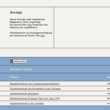
Anzeige
Diese Anzeige wird registrierten
Mitgliedern nicht angezeigt.
Du kannst Dich
hier
kostenlos bei
tektorum.de registrieren!
Informationen zur Anzeigenschaltung
bei tektorum.de finden Sie
hier
.
Ähnliche Themen
Thema
Au
Einstiegsgehalt von Landschaftsarchitekten
Lil
Einstiegsgehalt als Architektin in der Schweiz
an
einstiegsgehalt absovlent
La
Einstiegsgehalt Schweiz (Dipl.-Ing. Bau TH))
An
einstiegsgehalt in der schweiz
a.