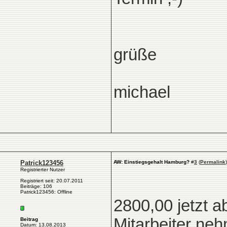
grüße
michael
Patrick123456
AW: Einstiegsgehalt Hamburg?
#
3
(
Permalink
)
Registrierter Nutzer
Registriert seit: 20.07.2011
Beiträge: 106
Patrick123456: Offline
2800,00 jetzt ab
Mitarbeiter ne
Beitrag
Datum: 13.08.2013