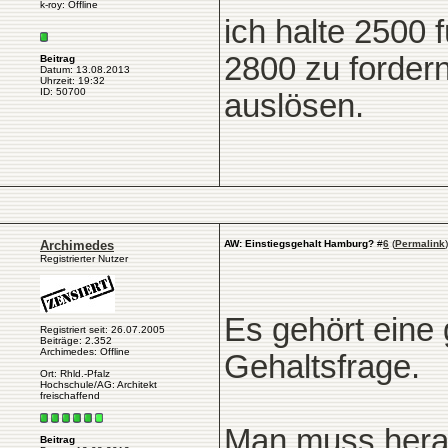
k-roy: Offline
ich halte 2500 f
2800 zu forder
Beitrag
Datum: 13.08.2013
Uhrzeit: 19:32
ID: 50700
auslösen.
Archimedes
AW: Einstiegsgehalt Hamburg?
#
6
(
Permalink
)
Registrierter Nutzer
Es gehört eine 
Registriert seit: 26.07.2005
Beiträge: 2.352
Archimedes: Offline
Gehaltsfrage.
Ort: Rhld.-Pfalz
Hochschule/AG: Architekt
freischaffend
Man muss herau
Beitrag