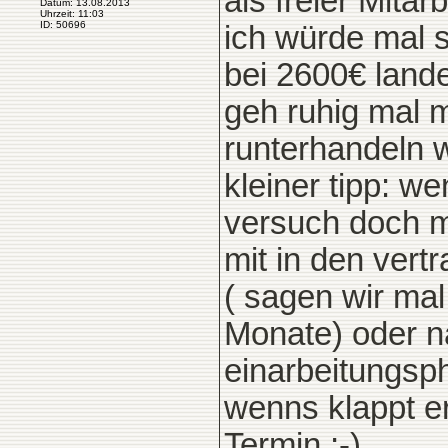
als freier Mitar
Datum: 13.08.2013
Uhrzeit: 11:03
ID: 50696
ich würde mal s
bei 2600€ landes
geh ruhig mal m
runterhandeln 
kleiner tipp: w
versuch doch m
mit in den vert
( sagen wir mal
Monate) oder n
einarbeitungsp
wenns klappt e
Termin ;-)