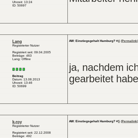
Uhrzeit: 13:24
ID: 50697
Lang
AW: Einstiegsgehalt Hamburg?
#
4
(
Permalink
)
Registrierter Nutzer
Registriert seit: 09.04.2005
Beiträge: 463
Lang: Offline
ja, nachdem ich 
gearbeitet hab
Beitrag
Datum: 13.08.2013
Uhrzeit: 13:46
ID: 50699
k-roy
AW: Einstiegsgehalt Hamburg?
#
5
(
Permalink
)
Registrierter Nutzer
Registriert seit: 22.12.2008
Beiträge: 492