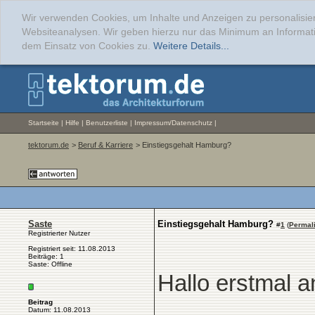
Wir verwenden Cookies, um Inhalte und Anzeigen zu personalisier
Websiteanalysen. Wir geben hierzu nur das Minimum an Informati
dem Einsatz von Cookies zu.
Weitere Details...
Startseite
|
Hilfe
|
Benutzerliste
|
Impressum/Datenschutz
|
tektorum.de
>
Beruf & Karriere
> Einstiegsgehalt Hamburg?
Saste
Einstiegsgehalt Hamburg?
#
1
(
Permal
Registrierter Nutzer
Registriert seit: 11.08.2013
Beiträge: 1
Saste: Offline
Hallo erstmal an
Beitrag
Datum: 11.08.2013