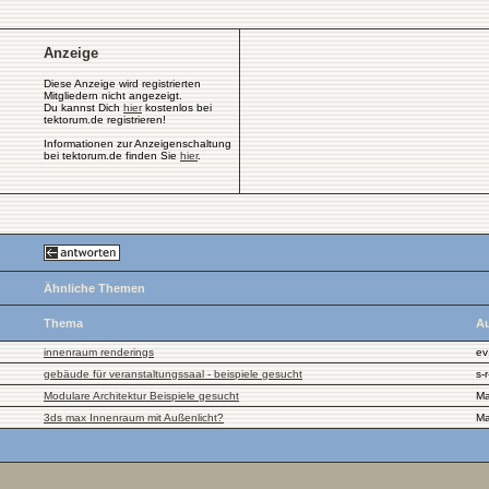
Anzeige
Diese Anzeige wird registrierten
Mitgliedern nicht angezeigt.
Du kannst Dich
hier
kostenlos bei
tektorum.de registrieren!
Informationen zur Anzeigenschaltung
bei tektorum.de finden Sie
hier
.
Ähnliche Themen
Thema
Au
innenraum renderings
ev
gebäude für veranstaltungssaal - beispiele gesucht
s-
Modulare Architektur Beispiele gesucht
Ma
3ds max Innenraum mit Außenlicht?
Ma