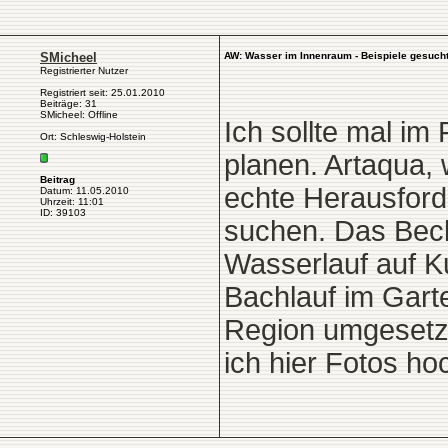
SMicheel
AW: Wasser im Innenraum - Beispiele gesuch
Registrierter Nutzer
Registriert seit: 25.01.2010
Beiträge: 31
SMicheel: Offline
Ich sollte mal i
Ort: Schleswig-Holstein
planen. Artaqua,
Beitrag
echte Herausford
Datum: 11.05.2010
Uhrzeit: 11:01
ID: 39103
suchen. Das Beck
Wasserlauf auf Ku
Bachlauf im Gart
Region umgesetzt 
ich hier Fotos ho