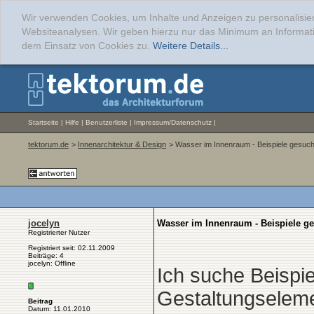
Wir verwenden Cookies, um Inhalte und Anzeigen zu personalisier
Websiteanalysen. Wir geben hierzu nur das Minimum an Informati
dem Einsatz von Cookies zu.
Weitere Details...
Startseite
|
Hilfe
|
Benutzerliste
|
Impressum/Datenschutz
|
tektorum.de
>
Innenarchitektur & Design
> Wasser im Innenraum - Beispiele gesuch
jocelyn
Wasser im Innenraum - Beispiele g
Registrierter Nutzer
Registriert seit: 02.11.2009
Beiträge: 4
jocelyn: Offline
Ich suche Beispi
Gestaltungselemen
Beitrag
Datum: 11.01.2010