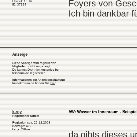
Foyers von Gesch
Uhrzeit: 16:16
ID: 37124
Ich bin dankbar f
Anzeige
Diese Anzeige wird registrierten
Mitgliedern nicht angezeigt.
Du kannst Dich
hier
kostenlos bei
tektorum.de registrieren!
Informationen zur Anzeigenschaltung
bei tektorum.de finden Sie
hier
.
k-roy
AW: Wasser im Innenraum - Beispie
Registrierter Nutzer
Registriert seit: 22.12.2008
Beiträge: 492
k-roy: Offline
da gibts dieses u