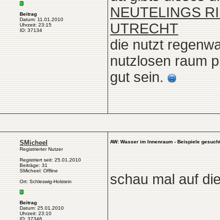
NEUTELINGS RI
Beitrag
Datum: 11.01.2010
UTRECHT
Uhrzeit: 23:15
ID: 37134
die nutzt regenwa
nutzlosen raum p
gut sein.
SMicheel
AW: Wasser im Innenraum - Beispiele gesuch
Registrierter Nutzer
Registriert seit: 25.01.2010
Beiträge: 31
SMicheel: Offline
schau mal auf die
Ort: Schleswig-Holstein
Beitrag
Datum: 25.01.2010
Uhrzeit: 23:10
ID: 37346