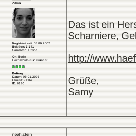
Admin
Das ist ein Hers
Scharniere, Gel
Registriert seit: 08.06.2002
Beiträge: 1.141
Samsarah: Offline
http://www.haef
Ort: Berlin
Hochschule/AG: Gründer
Beitrag
Datum: 05.01.2005
Grüße,
Uhrzeit: 21:04
ID: 6186
Samy
noah.clein