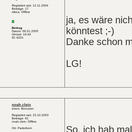
Registriert seit: 12.11.2004
Beiträge: 17
elkica: Offline
ja, es wäre nic
könntest ;-)
Beitrag
Datum: 06.01.2005
Uhrzeit: 19:44
ID: 6201
Danke schon ma
LG!
noah.clein
ehem. Benutzer
Registriert seit: 15.10.2003
Beiträge: 61
noah.clein: Offline
So, ich hab mal
Ort: Paderborn