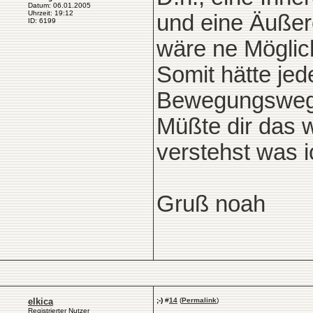
Datum: 06.01.2005
Uhrzeit: 19:12
und eine Äußere
ID: 6199
wäre ne Möglich
Somit hätte jed
Bewegungsweg u
Müßte dir das 
verstehst was 
Gruß noah
elkica
;-)
#
14
(
Permalink
)
Registrierter Nutzer