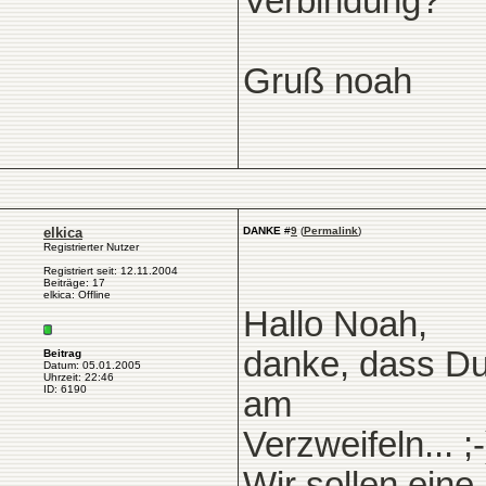
Verbindung?
Gruß noah
elkica
DANKE
#
9
(
Permalink
)
Registrierter Nutzer
Registriert seit: 12.11.2004
Beiträge: 17
elkica: Offline
Hallo Noah,
danke, dass Du
Beitrag
Datum: 05.01.2005
Uhrzeit: 22:46
ID: 6190
am
Verzweifeln... ;-
Wir sollen eine