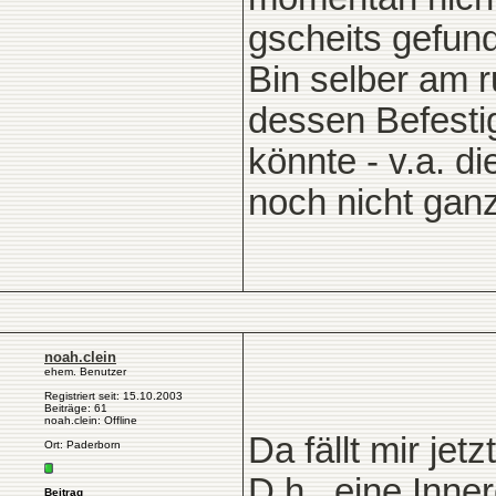
gscheits gefun
Bin selber am r
dessen Befesti
könnte - v.a. di
noch nicht ganz 
noah.clein
ehem. Benutzer
Registriert seit: 15.10.2003
Beiträge: 61
noah.clein: Offline
Da fällt mir je
Ort: Paderborn
D.h., eine Inne
Beitrag