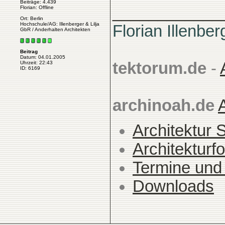
Beiträge: 4.439
____________
Florian: Offline
Ort: Berlin
Hochschule/AG: Illenberger & Lilja
Florian Illenber
GbR / Anderhalten Architekten
Beitrag
Datum: 04.01.2005
tektorum.de
-
Uhrzeit: 22:43
ID: 6169
archinoah.de
Architektur 
Architekturfo
Termine und
Downloads