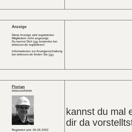
Anzeige
Diese Anzeige wird registrierten
Mitgliedern nicht angezeigt.
Du kannst Dich
hier
kostenlos bei
tektorum.de registrieren!
Informationen zur Anzeigenschaltung
bei tektorum.de finden Sie
hier
.
Florian
tektorumAdmin
kannst du mal 
dir da vorstellts
Registriert seit: 06.06.2002