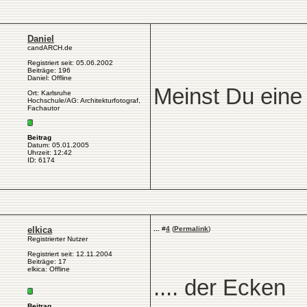
Daniel
candARCH.de
Registriert seit: 05.06.2002
Beiträge: 196
Daniel: Offline
Meinst Du ein
Ort: Karlsruhe
Hochschule/AG: Architekturfotograf,
Fachautor
Beitrag
Datum: 05.01.2005
Uhrzeit: 12:42
ID: 6174
elkica
...
#
4
(
Permalink
)
Registrierter Nutzer
Registriert seit: 12.11.2004
Beiträge: 17
elkica: Offline
.... der Ecken
Beitrag