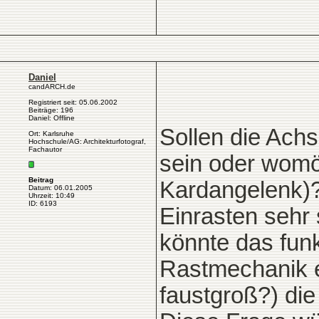
Daniel
candARCH.de
Registriert seit: 05.06.2002
Beiträge: 196
Daniel: Offline
Sollen die Ach
Ort: Karlsruhe
Hochschule/AG: Architekturfotograf,
Fachautor
sein oder womög
Beitrag
Kardangelenk)?
Datum: 06.01.2005
Uhrzeit: 10:49
ID: 6193
Einrasten sehr 
könnte das funkt
Rastmechanik e
faustgroß?) di