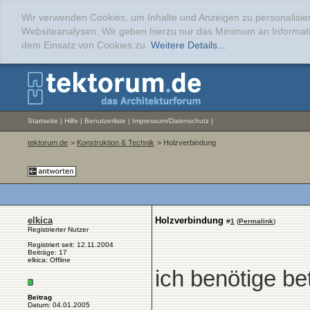
Wir verwenden Cookies, um Inhalte und Anzeigen zu personalisier
Websiteanalysen. Wir geben hierzu nur das Minimum an Informati
dem Einsatz von Cookies zu.
Weitere Details...
Startseite
|
Hilfe
|
Benutzerliste
|
Impressum/Datenschutz
|
tektorum.de
>
Konstruktion & Technik
> Holzverbindung
elkica
Holzverbindung
#
1
(
Permalink
)
Registrierter Nutzer
Registriert seit: 12.11.2004
Beiträge: 17
elkica: Offline
ich benötige be
Beitrag
Datum: 04.01.2005