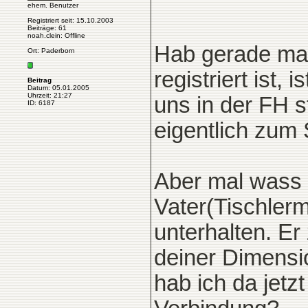
ehem. Benutzer
Registriert seit: 15.10.2003
Beiträge: 61
noah.clein: Offline
Hab gerade mal
Ort: Paderborn
registriert ist,
Beitrag
Datum: 05.01.2005
Uhrzeit: 21:27
uns in der FH 
ID: 6187
eigentlich zum 
Aber mal wass 
Vater(Tischlerm
unterhalten. Er
deiner Dimensi
hab ich da jetz