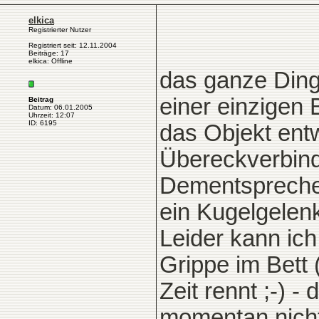
elkica
Registrierter Nutzer
Registriert seit: 12.11.2004
Beiträge: 17
elkica: Offline
das ganze Ding
einer einzigen
Beitrag
Datum: 06.01.2005
Uhrzeit: 12:07
ID: 6195
das Objekt entwi
Übereckverbind
Dementsprechend
ein Kugelgelenk
Leider kann ic
Grippe im Bett 
Zeit rennt ;-) -
momentan nicht