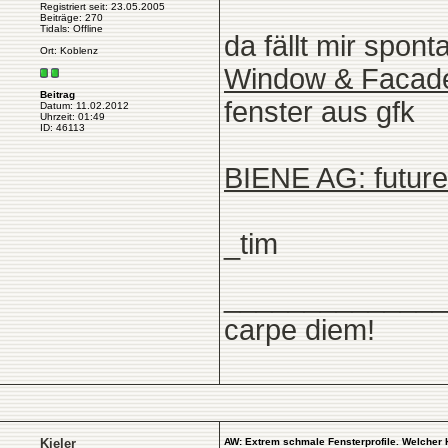
Registriert seit: 23.05.2005
Beiträge: 270
Tidals: Offline
da fällt mir spont
Ort: Koblenz
Window & Facade 
Beitrag
fenster aus gfk
Datum: 11.02.2012
Uhrzeit: 01:49
ID: 46113
BIENE AG: future
_tim
______________
carpe diem!
Kieler
AW: Extrem schmale Fensterprofile. Welcher 