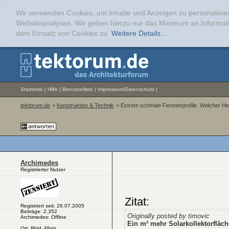
Wir verwenden Cookies, um Inhalte und Anzeigen zu personalisier
Websiteanalysen. Wir geben hierzu nur das Minimum an Informati
dem Einsatz von Cookies zu.
Weitere Details...
Startseite
|
Hilfe
|
Benutzerliste
|
Impressum/Datenschutz
|
tektorum.de
>
Konstruktion & Technik
> Extrem schmale Fensterprofile. Welcher Her
Archimedes
Registrierter Nutzer
Zitat:
Registriert seit: 26.07.2005
Beiträge: 2.352
Originally posted by timovic
Archimedes: Offline
Ein m² mehr Solarkollektorfläch
Ort: Rhld.-Pfalz