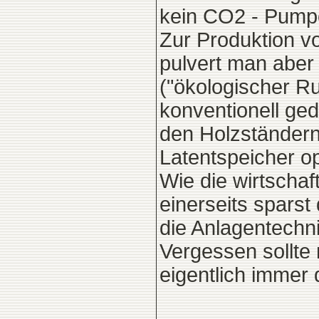
kein CO2 - Pumpe
Zur Produktion v
pulvert man aber 
("ökologischer R
konventionell ge
den Holzständern
Latentspeicher op
Wie die wirtschaf
einerseits sparst
die Anlagentechni
Vergessen sollte
eigentlich immer