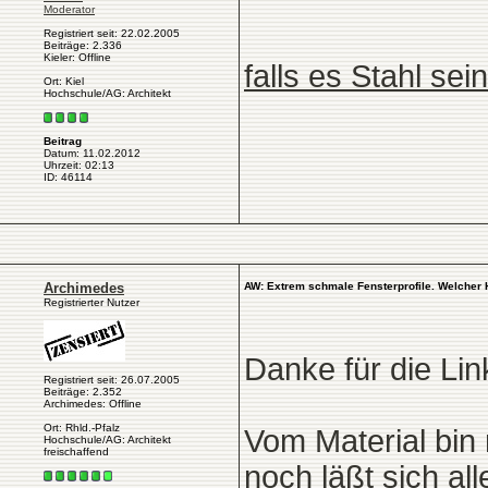
Moderator
Registriert seit: 22.02.2005
Beiträge: 2.336
Kieler: Offline
falls es Stahl sein
Ort: Kiel
Hochschule/AG: Architekt
Beitrag
Datum: 11.02.2012
Uhrzeit: 02:13
ID: 46114
Archimedes
AW: Extrem schmale Fensterprofile. Welcher 
Registrierter Nutzer
Danke für die Lin
Registriert seit: 26.07.2005
Beiträge: 2.352
Archimedes: Offline
Ort: Rhld.-Pfalz
Vom Material bin 
Hochschule/AG: Architekt
freischaffend
noch läßt sich al