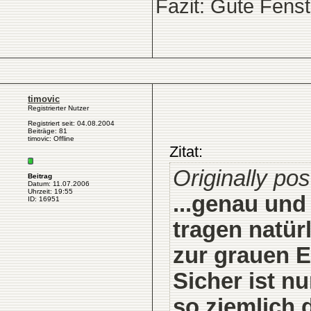
Fazit: Gute Fens
timovic
Registrierter Nutzer
Registriert seit: 04.08.2004
Beiträge: 81
timovic: Offline
Zitat:
Originally po
Beitrag
Datum: 11.07.2006
Uhrzeit: 19:55
...genau und
ID: 16951
tragen natürl
zur grauen E
Sicher ist n
so ziemlich d