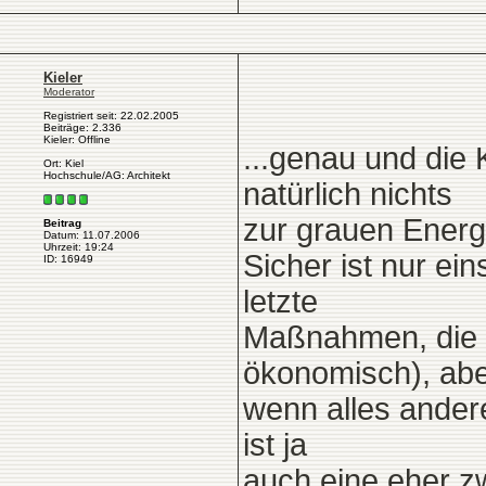
Kieler
Moderator
Registriert seit: 22.02.2005
Beiträge: 2.336
Kieler: Offline
...genau und die 
Ort: Kiel
Hochschule/AG: Architekt
natürlich nichts
zur grauen Energ
Beitrag
Datum: 11.07.2006
Uhrzeit: 19:24
Sicher ist nur ei
ID: 16949
letzte
Maßnahmen, die m
ökonomisch), abe
wenn alles andere
ist ja
auch eine eher z