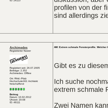
ID: 24113
profilen von der f
sind allerdings zi
Archimedes
AW: Extrem schmale Fensterprofile. Welcher 
Registrierter Nutzer
Gibt es zu dies
Registriert seit: 26.07.2005
Beiträge: 2.352
Archimedes: Offline
Ort: Rhld.-Pfalz
Ich suche nochmal
Hochschule/AG: Architekt
freischaffend
extrem schmale 
Beitrag
Datum: 10.02.2012
Uhrzeit: 20:08
ID: 46111
Zwei Namen kann 