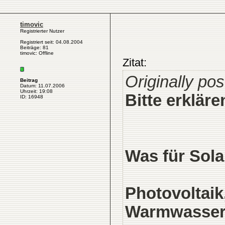
timovic
Registrierter Nutzer
Registriert seit: 04.08.2004
Beiträge: 81
timovic: Offline
Zitat:
Originally po
Beitrag
Datum: 11.07.2006
Uhrzeit: 19:08
Bitte erkläre
ID: 16948
Was für Sola
Photovoltaik
Warmwasse