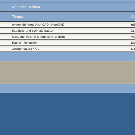
Ähnliche Themen
Thema
Au
extrem dringend ArchiCAD->AutoCAD
mi
baulücke und schmale bauten
3d
jobsuche welcher ja und welcher nicht
vic
Raster - Hersteller
Ma
welcher laptop????
jul