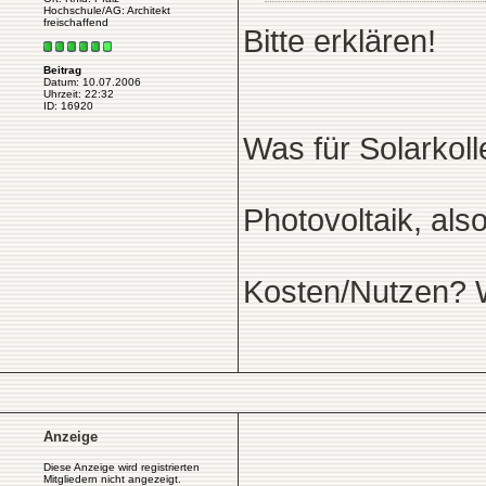
Hochschule/AG: Architekt
freischaffend
Bitte erklären!
Beitrag
Datum: 10.07.2006
Uhrzeit: 22:32
ID: 16920
Was für Solarkol
Photovoltaik, al
Kosten/Nutzen? 
Anzeige
Diese Anzeige wird registrierten
Mitgliedern nicht angezeigt.