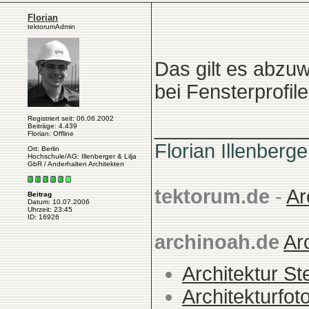
Florian
tektorumAdmin
Das gilt es abzu
bei Fensterprofil
Registriert seit: 06.06.2002
______________
Beiträge: 4.439
Florian: Offline
Florian Illenberge
Ort: Berlin
Hochschule/AG: Illenberger & Lilja
GbR / Anderhalten Architekten
tektorum.de
-
Ar
Beitrag
Datum: 10.07.2006
Uhrzeit: 23:45
ID: 16926
archinoah.de
Ar
Architektur St
Architekturfot