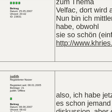
zum Thema
Velfac, dort wird
Beitrag
Datum: 25.05.2007
Uhrzeit: 20:42
Nun bin ich mittle
ID: 23831
habe, obwohl
sie so schön (ein
http://www.khrie
judith
Registrierter Nutzer
Registriert seit: 08.01.2005
Beiträge: 21
judith: Offline
also, ich habe jet
es schon jemand g
Beitrag
Datum: 08.06.2007
diskussion, aber
Uhrzeit: 08:42