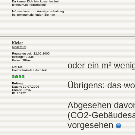
Du kannst Dich
hier
kostenlos bei
tektorum.de registrieren!
Informationen zur Anzeigenschaltung
bei tektorum.de finden Sie
hier
.
Kieler
Moderator
Registriert seit: 22.02.2005
Beiträge: 2.336
Kieler: Offline
oder ein m² weni
Ort: Kiel
Hochschule/AG: Architekt
Übrigens: das wo
Beitrag
Datum: 10.07.2006
Uhrzeit: 22:37
ID: 16922
Abgesehen davon 
(CO2-Gebäudesa
vorgesehen