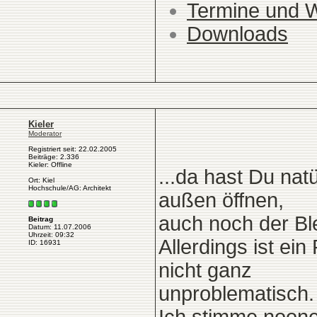
Termine und 
Downloads
Kieler
Moderator
Registriert seit: 22.02.2005
Beiträge: 2.336
Kieler: Offline
...da hast Du nat
Ort: Kiel
Hochschule/AG: Architekt
außen öffnen,
auch noch der Bl
Beitrag
Datum: 11.07.2006
Uhrzeit: 09:32
Allerdings ist ei
ID: 16931
nicht ganz
unproblematisch.