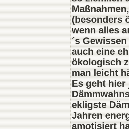
Maßnahmen, 
(besonders ö
wenn alles an
´s Gewissen (
auch eine eh
ökologisch z
man leicht h
Es geht hier
Dämmwahnsin
ekligste Däm
Jahren ener
amotisiert h