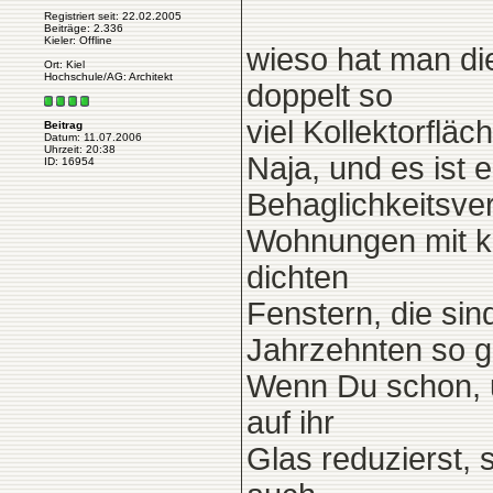
Registriert seit: 22.02.2005
Beiträge: 2.336
Kieler: Offline
wieso hat man die
Ort: Kiel
Hochschule/AG: Architekt
doppelt so
viel Kollektorfläc
Beitrag
Datum: 11.07.2006
Uhrzeit: 20:38
Naja, und es ist
ID: 16954
Behaglichkeitsver
Wohnungen mit kon
dichten
Fenstern, die sin
Jahrzehnten so ge
Wenn Du schon, u
auf ihr
Glas reduzierst, 