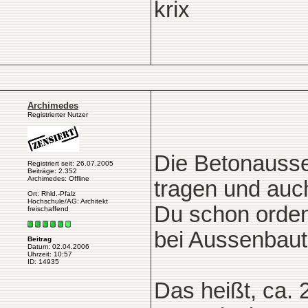
krix
Archimedes
Registrierter Nutzer
Die Betonausse
Registriert seit: 26.07.2005
Beiträge: 2.352
Archimedes: Offline
tragen und auc
Ort: Rhld.-Pfalz
Hochschule/AG: Architekt
Du schon orden
freischaffend
bei Aussenbaut
Beitrag
Datum: 02.04.2006
Uhrzeit: 10:57
ID: 14935
Das heißt, ca. 