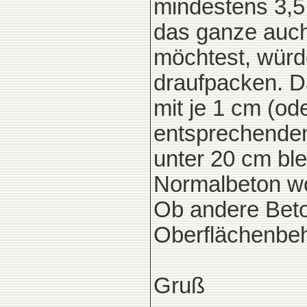
mindestens 3,
das ganze auch
möchtest, würd
draufpacken. 
mit je 1 cm (o
entsprechenden 
unter 20 cm ble
Normalbeton wo
Ob andere Beto
Oberflächenbeh
Gruß