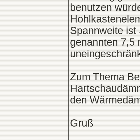
benutzen würde
Hohlkastenelem
Spannweite ist a
genannten 7,5
uneingeschränk
Zum Thema Beto
Hartschaudämmu
den Wärmedämmw
Gruß