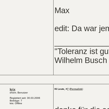
Max
edit: Da war j
____________
"Toleranz ist g
Wilhelm Busch
krix
Hi Leute,
#
7
(
Permalink
)
ehem. Benutzer
Registriert seit: 30.03.2006
Beiträge: 7
krix: Offline