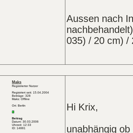
Aussen nach In
nachbehandelt
035) / 20 cm) /
Maks
Registrierter Nutzer
Registriert seit: 15.04.2004
Beiträge: 328
Maks: Offline
Hi Krix,
Ort: Berlin
Beitrag
Datum: 30.03.2006
Uhrzeit: 12:33
unabhängig ob i
ID: 14881