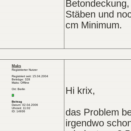
Betondeckung,
Stäben und noc
cm Minimum.
Maks
Registrierter Nutzer
Registriert seit: 15.04.2004
Beiträge: 328
Maks: Offline
Hi krix,
Ort: Berlin
Beitrag
Datum: 02.04.2006
Uhrzeit: 11:02
das Problem be
ID: 14936
irgendwo schon