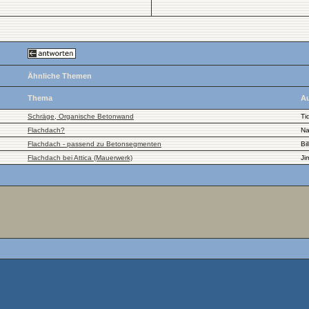
Ähnliche Themen
Thema
Au
Schräge, Organische Betonwand
Ti
Flachdach?
N
Flachdach - passend zu Betonsegmenten
Bil
Flachdach bei Attica (Mauerwerk)
Ji