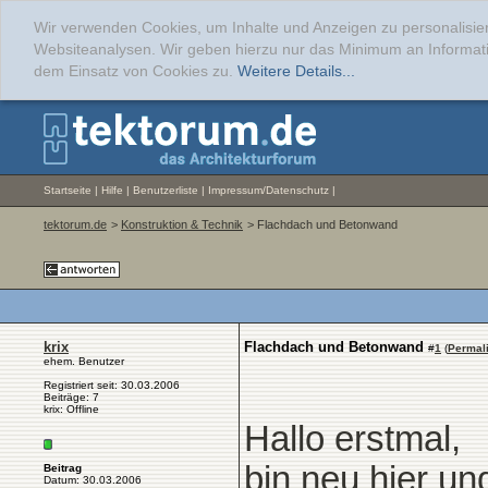
Wir verwenden Cookies, um Inhalte und Anzeigen zu personalisier
Websiteanalysen. Wir geben hierzu nur das Minimum an Informati
dem Einsatz von Cookies zu.
Weitere Details...
Startseite
|
Hilfe
|
Benutzerliste
|
Impressum/Datenschutz
|
tektorum.de
>
Konstruktion & Technik
> Flachdach und Betonwand
krix
Flachdach und Betonwand
#
1
(
Permal
ehem. Benutzer
Registriert seit: 30.03.2006
Beiträge: 7
krix: Offline
Hallo erstmal,
bin neu hier un
Beitrag
Datum: 30.03.2006