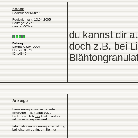
noone
Registrierter Nutzer
Registriert seit: 13.04.2005
Beiträge: 2.258
noone: Offline
du kannst dir a
doch z.B. bei L
Beitrag
Datum: 03.04.2006
Uhrzeit: 08:42
ID: 14946
Blähtongranul
Anzeige
Diese Anzeige wird registrierten
Mitgliedern nicht angezeigt.
Du kannst Dich
hier
kostenlos bei
tektorum.de registrieren!
Informationen zur Anzeigenschaltung
bei tektorum.de finden Sie
hier
.