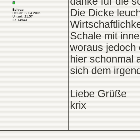
danke für die sc
Die Dicke leucht
Beitrag
Datum: 02.04.2006
Uhrzeit: 21:57
ID: 14943
Wirtschaftlichk
Schale mit inn
woraus jedoch 
hier schonmal 
sich dem irgen
Liebe Grüße
krix