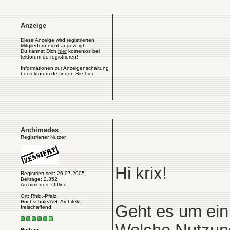
Anzeige
Diese Anzeige wird registrierten
Mitgliedern nicht angezeigt.
Du kannst Dich
hier
kostenlos bei
tektorum.de registrieren!
Informationen zur Anzeigenschaltung
bei tektorum.de finden Sie
hier
.
Archimedes
Registrierter Nutzer
Hi krix!
Registriert seit: 26.07.2005
Beiträge: 2.352
Archimedes: Offline
Ort: Rhld.-Pfalz
Hochschule/AG: Architekt
Geht es um ein 
freischaffend
Beitrag