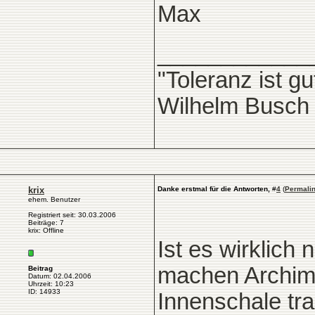
Max
____________
"Toleranz ist g
Wilhelm Busch
krix
Danke erstmal für die Antworten,
#
4
(
Permali
ehem. Benutzer
Registriert seit: 30.03.2006
Beiträge: 7
krix: Offline
Ist es wirklich
machen Archimed
Beitrag
Datum: 02.04.2006
Uhrzeit: 10:23
ID: 14933
Innenschale tr