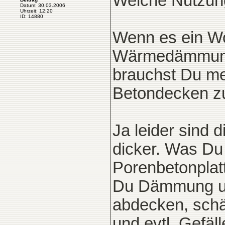
Welche Nutzung
Datum: 30.03.2006
Uhrzeit: 12:20
ID: 14880
Wenn es ein Wo
Wärmedämmung
brauchst Du m
Betondecken zu
Ja leider sind
dicker. Was Du
Porenbetonplatt
Du Dämmung und
abdecken, schä
und evtl. Gefälle