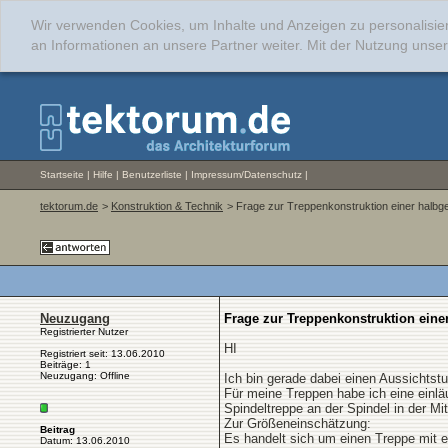
Wir verwenden Cookies, um Inhalte und Anzeigen zu personalisie
an Informationen an unsere Partner weiter. Mit der Nutzung uns
Startseite
|
Hilfe
|
Benutzerliste
|
Impressum/Datenschutz
|
tektorum.de
>
Konstruktion & Technik
> Frage zur Treppenkonstruktion einer halb
Neuzugang
Frage zur Treppenkonstruktion eine
Registrierter Nutzer
HI
Registriert seit: 13.06.2010
Beiträge: 1
Neuzugang: Offline
Ich bin gerade dabei einen Aussichts
Für meine Treppen habe ich eine einlä
Spindeltreppe an der Spindel in der Mi
Zur Größeneinschätzung:
Beitrag
Es handelt sich um einen Treppe mit
Datum: 13.06.2010