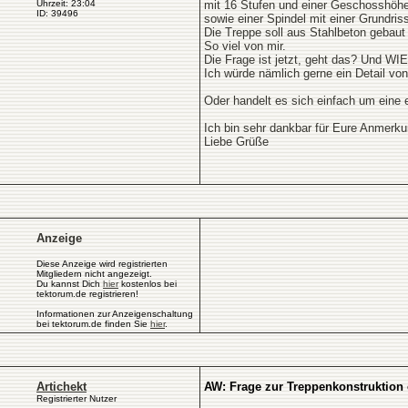
Uhrzeit: 23:04
mit 16 Stufen und einer Geschosshöhe
ID: 39496
sowie einer Spindel mit einer Grundris
Die Treppe soll aus Stahlbeton gebau
So viel von mir.
Die Frage ist jetzt, geht das? Und WI
Ich würde nämlich gerne ein Detail vo
Oder handelt es sich einfach um eine 
Ich bin sehr dankbar für Eure Anmerk
Liebe Grüße
Anzeige
Diese Anzeige wird registrierten
Mitgliedern nicht angezeigt.
Du kannst Dich
hier
kostenlos bei
tektorum.de registrieren!
Informationen zur Anzeigenschaltung
bei tektorum.de finden Sie
hier
.
Artichekt
AW: Frage zur Treppenkonstruktion
Registrierter Nutzer