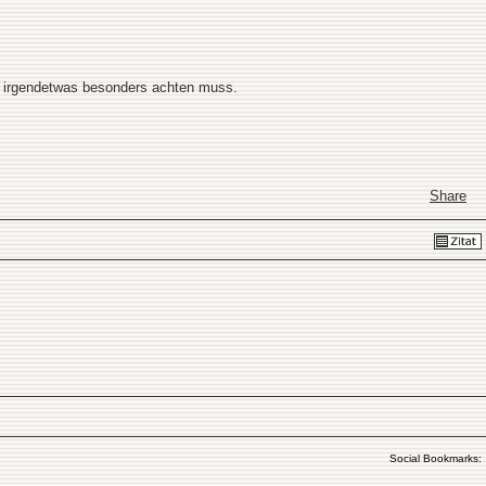
uf irgendetwas besonders achten muss.
Share
Social Bookmarks: