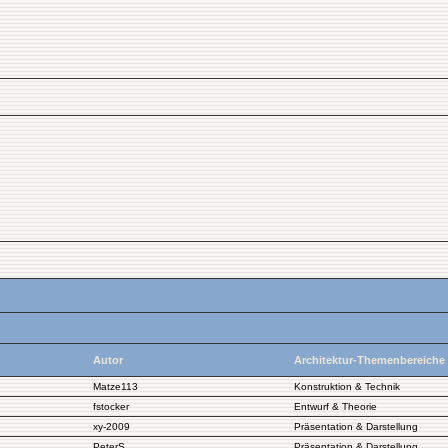
Autor
Architektur-Themenbereiche
Matze113
Konstruktion & Technik
fstocker
Entwurf & Theorie
xy-2009
Präsentation & Darstellung
PeterS
Präsentation & Darstellung