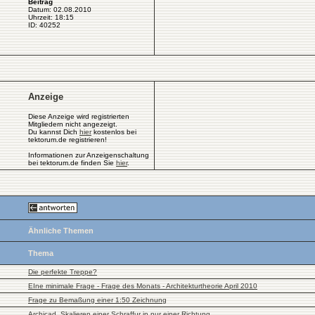
Beitrag
Datum: 02.08.2010
Uhrzeit: 18:15
ID: 40252
Anzeige
Diese Anzeige wird registrierten
Mitgliedern nicht angezeigt.
Du kannst Dich
hier
kostenlos bei
tektorum.de registrieren!
Informationen zur Anzeigenschaltung
bei tektorum.de finden Sie
hier
.
Ähnliche Themen
Thema
Die perfekte Treppe?
EIne minimale Frage - Frage des Monats - Architekturtheorie April 2010
Frage zu Bemaßung einer 1:50 Zeichnung
Archicad, Skalieren einer Schraffur in nur einer Richtung