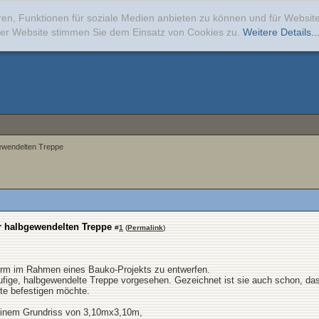
ren, Funktionen für soziale Medien anbieten zu können und für Websi
erer Website stimmen Sie dem Einsatz von Cookies zu.
Weitere Details..
gewendelten Treppe
r halbgewendelten Treppe
#
1
(
Permalink
)
turm im Rahmen eines Bauko-Projekts zu entwerfen.
ufige, halbgewendelte Treppe vorgesehen. Gezeichnet ist sie auch schon, das
tte befestigen möchte.
 einem Grundriss von 3,10mx3,10m,