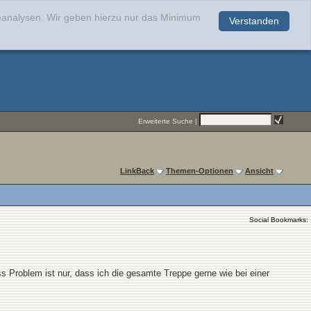
teanalysen. Wir geben hierzu nur das Minimum
Verstanden
.
Erweiterte Suche
|
LinkBack
Themen-Optionen
Ansicht
Social Bookmarks:
s Problem ist nur, dass ich die gesamte Treppe gerne wie bei einer