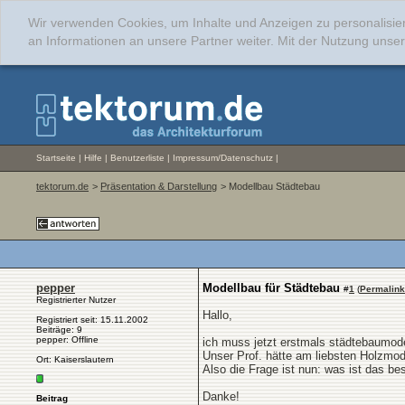
Wir verwenden Cookies, um Inhalte und Anzeigen zu personalisie
an Informationen an unsere Partner weiter. Mit der Nutzung uns
Startseite
|
Hilfe
|
Benutzerliste
|
Impressum/Datenschutz
|
tektorum.de
>
Präsentation & Darstellung
> Modellbau Städtebau
pepper
Modellbau für Städtebau
#
1
(
Permalink
Registrierter Nutzer
Hallo,
Registriert seit: 15.11.2002
Beiträge: 9
pepper: Offline
ich muss jetzt erstmals städtebaumod
Unser Prof. hätte am liebsten Holzmod
Ort: Kaiserslautern
Also die Frage ist nun: was ist das b
Danke!
Beitrag