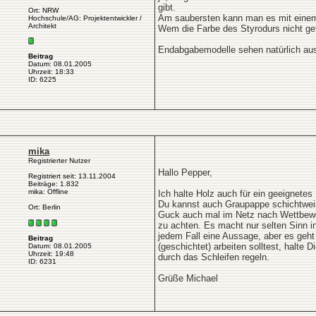
gibt.
Ort: NRW
Am saubersten kann man es mit einem 
Hochschule/AG: Projektentwickler /
Architekt
Wem die Farbe des Styrodurs nicht gefä
Endabgabemodelle sehen natürlich aus 
Beitrag
Datum: 08.01.2005
Uhrzeit: 18:33
ID: 6225
mika
Registrierter Nutzer
Hallo Pepper,
Registriert seit: 13.11.2004
Beiträge: 1.832
mika: Offline
Ich halte Holz auch für ein geeignet
Du kannst auch Graupappe schichtweis
Ort: Berlin
Guck auch mal im Netz nach Wettbewer
zu achten. Es macht nur selten Sinn in
jedem Fall eine Aussage, aber es ge
Beitrag
(geschichtet) arbeiten solltest, halt
Datum: 08.01.2005
Uhrzeit: 19:48
durch das Schleifen regeln.
ID: 6231
Grüße Michael