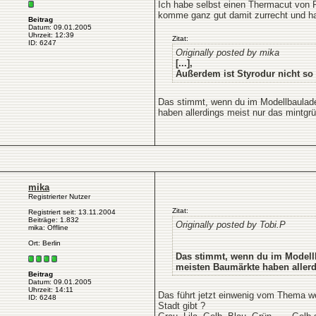
Ich habe selbst einen Thermacut von Pr
komme ganz gut damit zurrecht und ha
Beitrag
Datum: 09.01.2005
Uhrzeit: 12:39
Zitat:
ID: 6247
Originally posted by mika
[...],
Außerdem ist Styrodur nicht so 
Das stimmt, wenn du im Modellbaulade
haben allerdings meist nur das mintgr
mika
Registrierter Nutzer
Zitat:
Registriert seit: 13.11.2004
Beiträge: 1.832
Originally posted by Tobi.P
mika: Offline
Ort: Berlin
Das stimmt, wenn du im Modellb
meisten Baumärkte haben allerd
Beitrag
Datum: 09.01.2005
Uhrzeit: 14:11
Das führt jetzt einwenig vom Thema we
ID: 6248
Stadt gibt ?