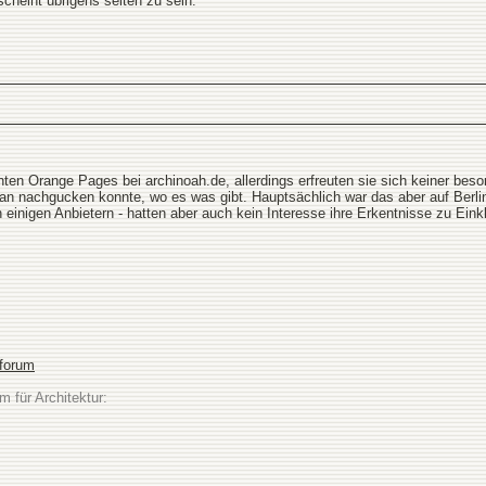
scheint übrigens selten zu sein.
n Orange Pages bei archinoah.de, allerdings erfreuten sie sich keiner beson
 nachgucken konnte, wo es was gibt. Hauptsächlich war das aber auf Berlin b
einigen Anbietern - hatten aber auch kein Interesse ihre Erkentnisse zu Eink
sforum
m für Architektur: