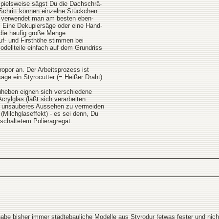
spielsweise sägst Du die Dachschrä-
Schritt können einzelne Stückchen
u verwendet man am besten eben-
). Eine Dekupiersäge oder eine Hand-
 die häufig große Menge
uf- und Firsthöhe stimmen bei
odellteile einfach auf dem Grundriss
ropor an. Der Arbeitsprozess ist
säge ein Styrocutter (= Heißer Draht)
uheben eignen sich verschiedene
rylglas (läßt sich verarbeiten
Um unsauberes Aussehen zu vermeiden
 (Milchglaseffekt) - es sei denn, Du
schaltetem Polieragregat.
ch habe bisher immer städtebauliche Modelle aus Styrodur (etwas fester und n