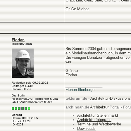
Grau, Lila, Gelb, Blau, Grün,… . Gelb 
Grüße Michael
Florian
tektorumAdmin
Bis Sommer 2004 gab es die sogenannte
ein Modellbaubranchenbuch, in dem man
Die wenigen Benutzer - abgesehen von 
war...
Grüsse
Florian
Registriert seit: 06.06.2002
__________________
Beiträge: 4.439
Florian: Offline
Florian Illenberger
Ort: Berlin
tektorum.de
-
Architektur-Diskussion
Hochschule/AG: Illenberger & Lilja
GbR / Anderhalten Architekten
archinoah.de
Architektur
Portal - Foru
Architektur Stellenmarkt
Beitrag
Datum: 09.01.2005
Architekturfotografie
Uhrzeit: 17:24
Termine und Wettbewerbe
ID: 6253
Downloads