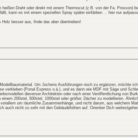
heißen Draht oder direkt mit einem Thermocut (z.B. von der Fa. Proxxon) be
llt, kann es mit einem speziellen Spray später einfärben ... hier nur aufpass
Holz besser aus, finde das aber übertrieben!
es Modellbaumaterial. Um Jochens Ausführungen noch zu ergänzen, möchte i
e verkleben (Ponal Express o.ä.), und es dann wie MDF mit Säge und Schlei
bsmodellen dieverser Architekten oder nach einer Veröffentlichung von Burk
 einem 200stel, 500stel, 1000stel oder größer, Dächer zu modellieren. Ähnlich
ht vorallem um räumliche Zusammenhänge, und nicht darum, aus welchem Mat
e Dich auch nicht zu sehr mit den Gebäudehöhen auf. Orientier Dich weitestge