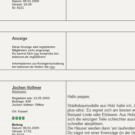
Datum: 08.01.2005
Uhrzeit: 16:28
ID: 6221
Anzeige
Diese Anzeige wird registrierten
Mitgliedern nicht angezeigt.
Du kannst Dich
hier
kostenlos bei
tektorum.de registrieren!
Informationen zur Anzeigenschaltung
bei tektorum.de finden Sie
hier
.
Jochen Vollmer
Moderator
Hallo pepper,
Registriert seit: 13.05.2003
Beiträge: 836
Jochen Vollmer: Offline
Städtebaumodelle aus Holz halte ich, ä
plus-ultra'. Es eignet sich am besten 
Ort: Kassel
Beispiel Linde oder Elsbeere. Aus Hol
sich die winzigen Teile schlechter au
schneller absplittern.
Beitrag
Die Häuser werden dann 'am laufenden M
Datum: 08.01.2005
Uhrzeit: 17:51
Du sägst mit einer Kreissäge (in der Un
ID: 6224