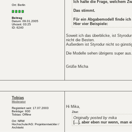
Ich halte die Frage, welchem Zw
Ort: Berlin
Das stimmt.
Beitrag
Für ein Abgabemodell finde ich
Datum: 09.01.2005
Hier vier Beispiele:
Uhrzeit: 03:25
ID: 6240
Soweit ich das überblicke, ist Styrodu
nicht die Besten.
Außerdem ist Styrodur nicht so günstig 
Die Modelle sehen übrigens super aus
Grüße Micha
Tobias
Moderator
Hi Mika,
Registriert seit: 17.07.2003
Beiträge: 930
Zitat:
Tobias: Offline
Originally posted by mika
Ort: NRW
[...], aber eben nur wenn, man e
Hochschule/AG: Projektentwickler /
Architekt