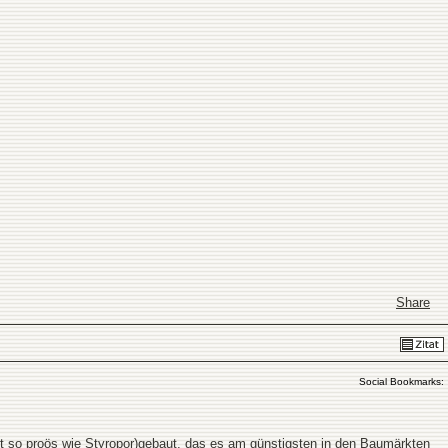
Share
Social Bookmarks:
icht so proös wie Styropor)gebaut, das es am günstigsten in den Baumärkten