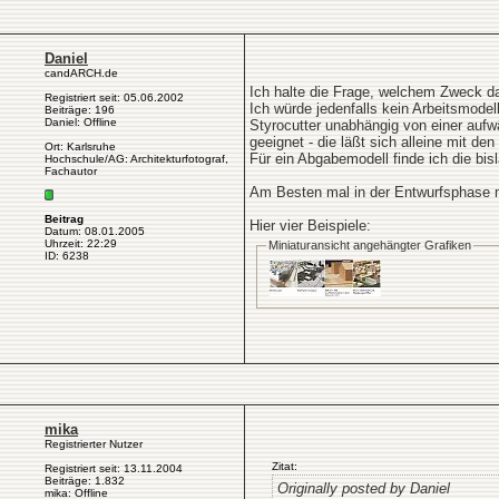
Daniel
candARCH.de
Ich halte die Frage, welchem Zweck da
Registriert seit: 05.06.2002
Ich würde jedenfalls kein Arbeitsmodell
Beiträge: 196
Daniel: Offline
Styrocutter unabhängig von einer aufw
geeignet - die läßt sich alleine mit d
Ort: Karlsruhe
Für ein Abgabemodell finde ich die bi
Hochschule/AG: Architekturfotograf,
Fachautor
Am Besten mal in der Entwurfsphase mi
Beitrag
Hier vier Beispiele:
Datum: 08.01.2005
Uhrzeit: 22:29
Miniaturansicht angehängter Grafiken
ID: 6238
mika
Registrierter Nutzer
Zitat:
Registriert seit: 13.11.2004
Beiträge: 1.832
Originally posted by Daniel
mika: Offline