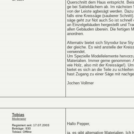
Querschnitt dem Haus entspricht. Bei
ge bei Satteldächern ab. Im nächsten 
von der Leiste agbesägt werden. Daz
falls eine Kreissäge (sauberer Schnitt
säge geht zur Not auch.So ist schnell
an Einzelgebäuden hergestellt und Tra
allen Gebäuden überein. Die fertigen M
anordnen.
Alternativ bietet sich Styrodur bzw Sty
der gleiche. Es wird anstelle der Kreis
verwendet.
Um Spezielle Modellelemente hervorz
Materialien. Immer gerne genommen: Ac
wie Holz, also mit der Kreissäge!). 
bietet es sich an die Teile zu schleifen
hast Zugang zu einer Säge mit nachge
Jochen Vollmer
Tobias
Moderator
Hallo Pepper,
Registriert seit: 17.07.2003
Beiträge: 930
Tobias: Offline
ja, es gibt alternative Materialien. I