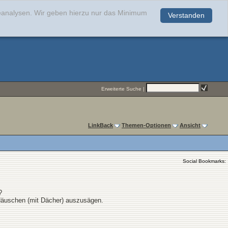
teanalysen. Wir geben hierzu nur das Minimum
Verstanden
.
Erweiterte Suche
|
LinkBack
Themen-Optionen
Ansicht
Social Bookmarks:
?
 Häuschen (mit Dächer) auszusägen.