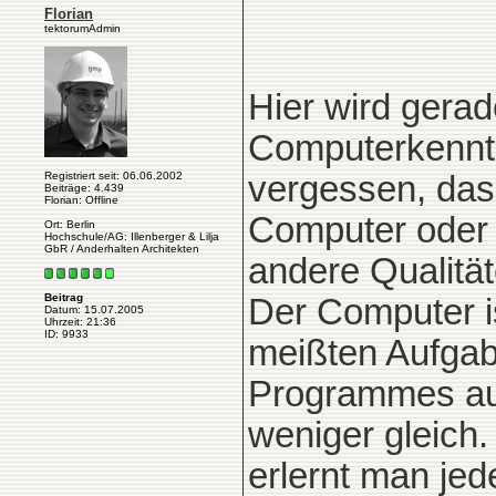
Florian
tektorumAdmin
Hier wird gerad
Computerkenntn
Registriert seit: 06.06.2002
vergessen, dass
Beiträge: 4.439
Florian: Offline
Computer oder 
Ort: Berlin
Hochschule/AG: Illenberger & Lilja
GbR / Anderhalten Architekten
andere Qualitä
Beitrag
Der Computer i
Datum: 15.07.2005
Uhrzeit: 21:36
ID: 9933
meißten Aufgab
Programmes aus
weniger gleich
erlernt man je