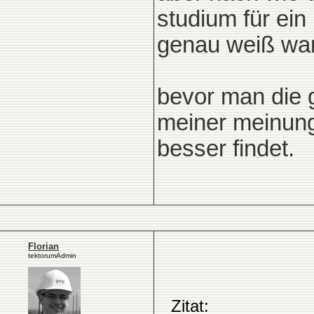
studium für ein
genau weiß wan
bevor man die g
meiner meinung
besser findet.
Florian
tektorumAdmin
Zitat: