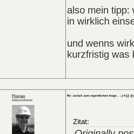
also mein tipp:
in wirklich eins
und wenns wirk
kurzfristig was
Florian
Re: zurück zum eigentlichen frage... ;-)
#
18
(
P
tektorumAdmin
Zitat:
Originally po