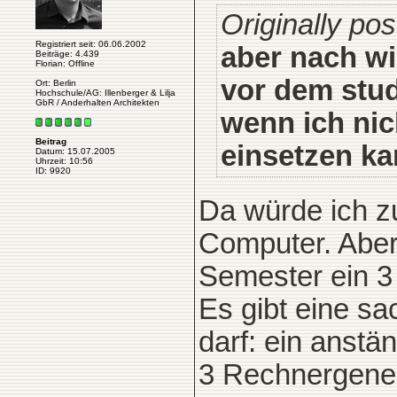
Originally po
Registriert seit: 06.06.2002
aber nach wi
Beiträge: 4.439
Florian: Offline
vor dem stud
Ort: Berlin
Hochschule/AG: Illenberger & Lilja
GbR / Anderhalten Architekten
wenn ich nic
Beitrag
einsetzen ka
Datum: 15.07.2005
Uhrzeit: 10:56
ID: 9920
Da würde ich z
Computer. Aber 
Semester ein 3 
Es gibt eine s
darf: ein anstä
3 Rechnergener