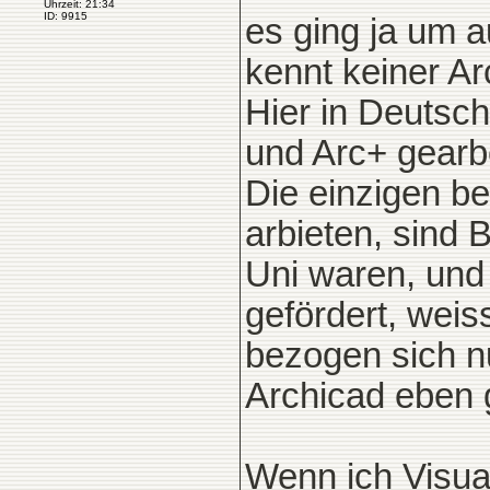
Uhrzeit: 21:34
ID: 9915
es ging ja um 
kennt keiner Ar
Hier in Deutsch
und Arc+ gearbe
Die einzigen be
arbieten, sind 
Uni waren, und 
gefördert, weiss
bezogen sich nu
Archicad eben g
Wenn ich Visual