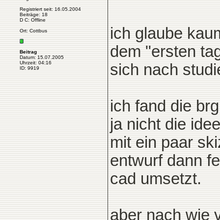
Registriert seit: 16.05.2004
Beiträge: 18
D C: Offline
ich glaube kaum
Ort: Cottbus
dem "ersten tag
Beitrag
Datum: 15.07.2005
Uhrzeit: 04:16
sich nach studi
ID: 9919
ich fand die br
ja nicht die id
mit ein paar sk
entwurf dann fe
cad umsetzt.
aber nach wie v