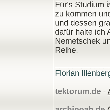
Für's Studium i
zu kommen und 
und dessen gra
dafür halte ic
Nemetschek und
Reihe.
____________
Florian Illenber
tektorum.de
-
archinoah.de