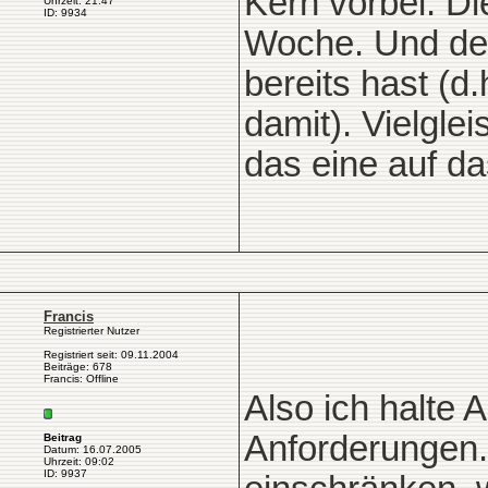
Kern vorbei. D
Uhrzeit: 21:47
ID: 9934
Woche. Und den
bereits hast (d
damit). Vielglei
das eine auf da
Francis
Registrierter Nutzer
Registriert seit: 09.11.2004
Beiträge: 678
Francis: Offline
Also ich halte 
Anforderungen. 
Beitrag
Datum: 16.07.2005
Uhrzeit: 09:02
ID: 9937