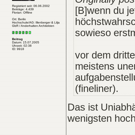
Registriert seit: 06.06.2002
[B]wenn du je
Beiträge: 4.439
Florian: Offline
höchstwahrsch
Ort: Berlin
Hochschule/AG: Illenberger & Lilja
GbR / Anderhalten Architekten
sowieso erstm
Beitrag
Datum: 15.07.2005
Uhrzeit: 02:38
ID: 9918
vor dem dritte
meistens uner
aufgabenstell
(fineliner).
Das ist Uniabh
wenigsten hoch