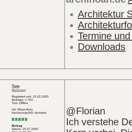
Architektur 
Architekturfo
Termine und
Downloads
Tom
Moderator
Registriert seit: 15.02.2003
Beiträge: 1.762
Tom: Offline
@Florian
Ort: Rhein-Ruhr
Hochschule/AG: Architekt
Ich verstehe D
Beitrag
Datum: 15.07.2005