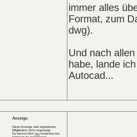
immer alles übe
Format, zum Da
dwg).
Und nach allen
habe, lande ich
Autocad...
Anzeige
Diese Anzeige wird registrierten
Mitgliedern nicht angezeigt.
Du kannst Dich
hier
kostenlos bei
tektorum.de registrieren!