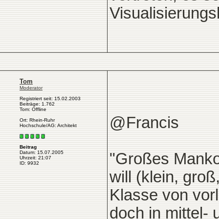
Visualisierungs
Tom
Moderator
Registriert seit: 15.02.2003
Beiträge: 1.762
Tom: Offline
@Francis
Ort: Rhein-Ruhr
Hochschule/AG: Architekt
Beitrag
Datum: 15.07.2005
"Großes Manko
Uhrzeit: 21:07
ID: 9932
will (klein, gro
Klasse von vorl
doch in mittel-