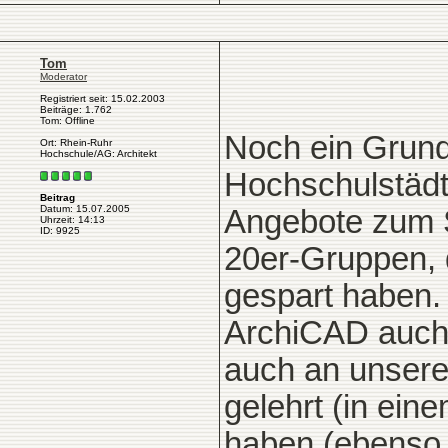
Tom
Moderator
Registriert seit: 15.02.2003
Beiträge: 1.762
Tom: Offline
Noch ein Grund
Ort: Rhein-Ruhr
Hochschule/AG: Architekt
Hochschulstädt
Beitrag
Datum: 15.07.2005
Angebote zum S
Uhrzeit: 14:13
ID: 9925
20er-Gruppen, 
gespart haben. 
ArchiCAD auch 
auch an unsere
gelehrt (in ei
haben (ebenso w