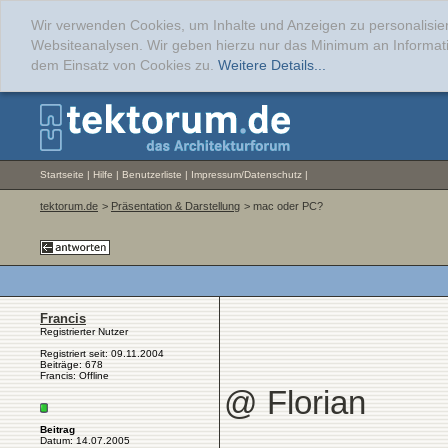
Wir verwenden Cookies, um Inhalte und Anzeigen zu personalisier
Websiteanalysen. Wir geben hierzu nur das Minimum an Informati
dem Einsatz von Cookies zu.
Weitere Details...
Startseite
|
Hilfe
|
Benutzerliste
|
Impressum/Datenschutz
|
tektorum.de
>
Präsentation & Darstellung
> mac oder PC?
Francis
Registrierter Nutzer
Registriert seit: 09.11.2004
Beiträge: 678
Francis: Offline
@ Florian
Beitrag
Datum: 14.07.2005