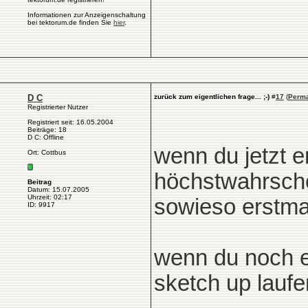
Informationen zur Anzeigenschaltung
bei tektorum.de finden Sie
hier
.
D C
zurück zum eigentlichen frage... ;-)
#
17
(
Perma
Registrierter Nutzer
Registriert seit: 16.05.2004
Beiträge: 18
D C: Offline
wenn du jetzt e
Ort: Cottbus
höchstwahrschei
Beitrag
Datum: 15.07.2005
Uhrzeit: 02:17
sowieso erstma
ID: 9917
wenn du noch e
sketch up laufen