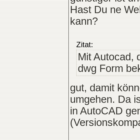
Hast Du ne Web
kann?
Zitat:
Mit Autocad, 
dwg Form be
gut, damit kön
umgehen. Da is
in AutoCAD ge
(Versionskompat