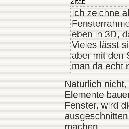
Zitat:
Ich zeichne a
Fensterrahmen
eben in 3D, d
Vieles lässt s
aber mit den
man da echt n
Natürlich nicht
Elemente bauen.
Fenster, wird d
ausgeschnitten
machen.