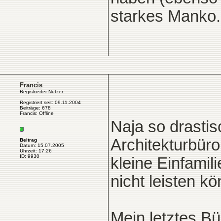
starkes Manko.
Francis
Registrierter Nutzer
Registriert seit: 09.11.2004
Beiträge: 678
Francis: Offline
Naja so drastis
Architekturbür
Beitrag
Datum: 15.07.2005
Uhrzeit: 17:26
ID: 9930
kleine Einfamil
nicht leisten kö
Mein letztes Bü