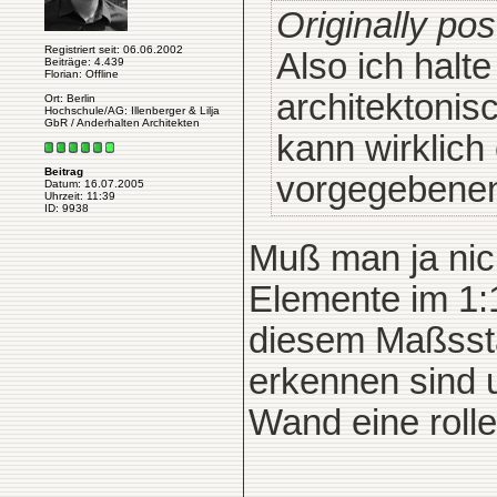
Originally po
Registriert seit: 06.06.2002
Also ich halte
Beiträge: 4.439
Florian: Offline
architektonis
Ort: Berlin
Hochschule/AG: Illenberger & Lilja
GbR / Anderhalten Architekten
kann wirklich
Beitrag
vorgegebenen
Datum: 16.07.2005
Uhrzeit: 11:39
ID: 9938
Muß man ja nich
Elemente im 1:
diesem Maßsstab
erkennen sind u
Wand eine rolle 