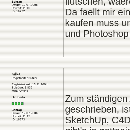
flutschen, waer
Beitrag
Datum: 12.07.2006
Uhrzeit: 11:10
Da faellt mir e
ID: 16972
kaufen muss un
und Photoshop 
mika
Registrierter Nutzer
Registriert seit: 13.11.2004
Beiträge: 1.832
mika: Offline
Zum ständigen 
Ort: Berlin
geschrieben, is
Beitrag
Datum: 12.07.2006
Uhrzeit: 11:15
SketchUp, C4D,
ID: 16973