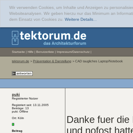
Wir verwenden Cookies, um Inhalte und Anzeigen zu personalisier
Websiteanalysen. Wir geben hierzu nur das Minimum an Informati
dem Einsatz von Cookies zu.
Weitere Details...
Startseite
|
Hilfe
|
Benutzerliste
|
Impressum/Datenschutz
|
tektorum.de
>
Präsentation & Darstellung
> CAD taugliches Laptop/Notebook
puki
Registrierter Nutzer
Registriert seit: 13.11.2005
Beiträge: 13
puki: Offline
Danke fuer die
Ort: Köln
und nofost hatt
Beitrag