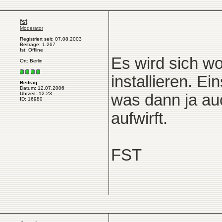
fst
Moderator
Registriert seit: 07.08.2003
Beiträge: 1.267
fst: Offline
Es wird sich w
Ort: Berlin
installieren. E
Beitrag
Datum: 12.07.2006
Uhrzeit: 12:23
was dann ja auc
ID: 16980
aufwirft.
FST