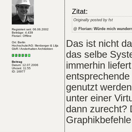
Zitat:
Originally posted by fst
@ Florian: Würde mich wundern 
Registriert seit: 06.06.2002
Beiträge: 4.439
Florian: Offline
Das ist nicht d
Ort: Berlin
Hochschule/AG: Illenberger & Lilja
GbR / Anderhalten Architekten
das selbe Syst
immerhin liefer
Beitrag
Datum: 12.07.2006
Uhrzeit: 11:55
ID: 16977
entsprechende 
genutzt werden
unter einer Vir
dann zurecht? Di
Graphikbefehle 