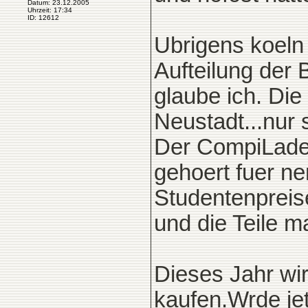
Datum: 23.12.2005
Uhrzeit: 17:34
ID: 12612
Ubrigens koeln h
Aufteilung der 
glaube ich. Die 
Neustadt...nur 
Der CompiLaden
gehoert fuer ne
Studentenpreis
und die Teile ma
Dieses Jahr wi
kaufen.Wrde jet