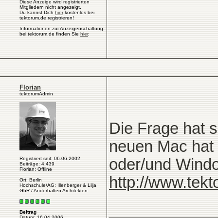
Diese Anzeige wird registrierten
Mitgliedern nicht angezeigt.
Du kannst Dich
hier
kostenlos bei
tektorum.de registrieren!
Informationen zur Anzeigenschaltung
bei tektorum.de finden Sie
hier
.
Florian
tektorumAdmin
Die Frage hat s
neuen Mac hat
Registriert seit: 06.06.2002
oder/und Windo
Beiträge: 4.439
Florian: Offline
http://www.tek
Ort: Berlin
Hochschule/AG: Illenberger & Lilja
GbR / Anderhalten Architekten
____________
Beitrag
Datum: 16.04.2006