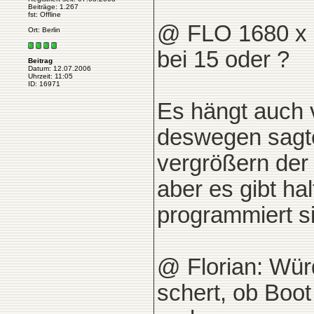
Beiträge: 1.267
fst: Offline
@ FLO 1680 x 10
Ort: Berlin
bei 15 oder ?
Beitrag
Datum: 12.07.2006
Uhrzeit: 11:05
ID: 16971
Es hängt auch 
deswegen sagte
vergrößern der 
aber es gibt ha
programmiert si
@ Florian: Wür
schert, ob Boo