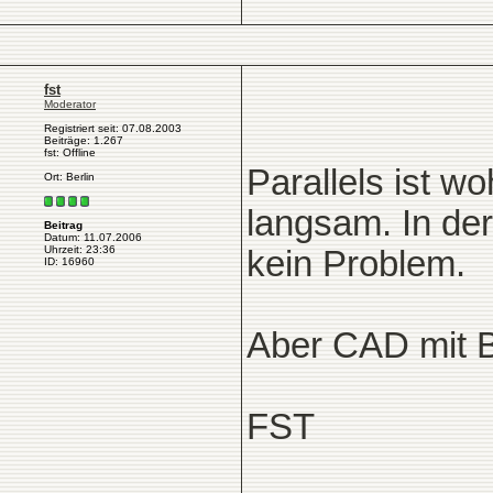
fst
Moderator
Registriert seit: 07.08.2003
Beiträge: 1.267
fst: Offline
Parallels ist w
Ort: Berlin
langsam. In der 
Beitrag
Datum: 11.07.2006
Uhrzeit: 23:36
kein Problem.
ID: 16960
Aber CAD mit B
FST