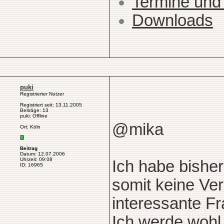
Termine und
Downloads
puki
Registrierter Nutzer
Registriert seit: 13.11.2005
Beiträge: 13
puki: Offline
@mika
Ort: Köln
Beitrag
Datum: 12.07.2006
Uhrzeit: 09:08
Ich habe bisher
ID: 16965
somit keine Ver
interessante Fr
Ich werde wohl 