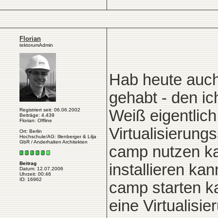
Florian
tektorumAdmin
Hab heute auch
gehabt - den ic
Registriert seit: 06.06.2002
Weiß eigentlic
Beiträge: 4.439
Florian: Offline
Virtualisierung
Ort: Berlin
Hochschule/AG: Illenberger & Lilja
GbR / Anderhalten Architekten
camp nutzen ka
Beitrag
installieren ka
Datum: 12.07.2006
Uhrzeit: 00:46
ID: 16962
camp starten ka
eine Virtualisi