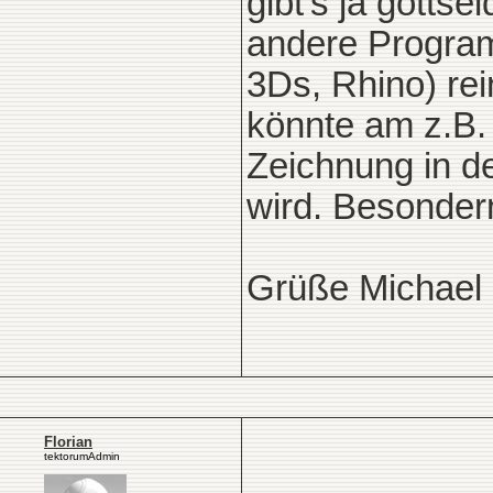
gibt's ja gotts
andere Programm
3Ds, Rhino) re
könnte am z.B.
Zeichnung in 
wird. Besonder
Grüße Michael
Florian
tektorumAdmin