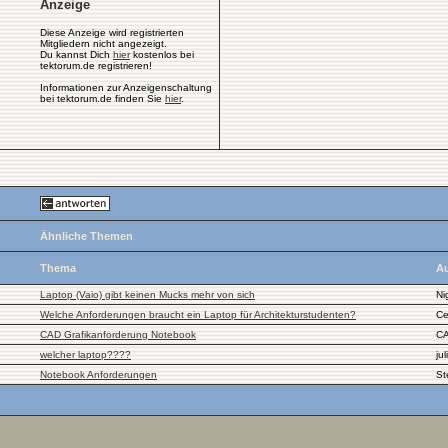
Anzeige
Diese Anzeige wird registrierten
Mitgliedern nicht angezeigt.
Du kannst Dich
hier
kostenlos bei
tektorum.de registrieren!
Informationen zur Anzeigenschaltung
bei tektorum.de finden Sie
hier
.
Ähnliche Themen
Thema
Au
Laptop (Vaio) gibt keinen Mucks mehr von sich
Ni
Welche Anforderungen braucht ein Laptop für Architekturstudenten?
Ce
CAD Grafikanforderung Notebook
CA
welcher laptop????
jul
Notebook Anforderungen
St