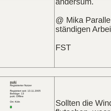
andersum.
@ Mika Parallel
ständigen Arbe
FST
puki
Registrierter Nutzer
Registriert seit: 13.11.2005
Beiträge: 13
puki: Offline
Sollten die Wi
Ort: Köln