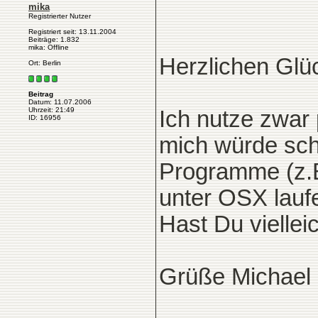
mika
Registrierter Nutzer
Registriert seit: 13.11.2004
Beiträge: 1.832
mika: Offline
Herzlichen Glü
Ort: Berlin
Beitrag
Datum: 11.07.2006
Uhrzeit: 21:49
Ich nutze zwar
ID: 16956
mich würde sch
Programme (z.B
unter OSX lauf
Hast Du viellei
Grüße Michael