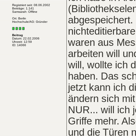
Registriert seit: 08.06.2002
(Bibliotheksel
Beiträge: 1.141
Samsarah: Offline
abgespeichert.
Ort: Berlin
Hochschule/AG: Gründer
nichteditierbar
Beitrag
Datum: 22.02.2006
waren aus Messi
Uhrzeit: 12:59
ID: 14066
arbeiten will u
will, wollte ich
haben. Das sch
jetzt kann ich d
ändern sich mit.
NUR... will ich
Griffe mehr. Al
und die Türen 