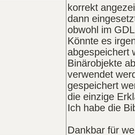
korrekt angeze
dann eingesetzt
obwohl im GDL-S
Könnte es irge
abgespeichert w
Binärobjekte a
verwendet wer
gespeichert we
die einzige Erk
Ich habe die Bi
Dankbar für we