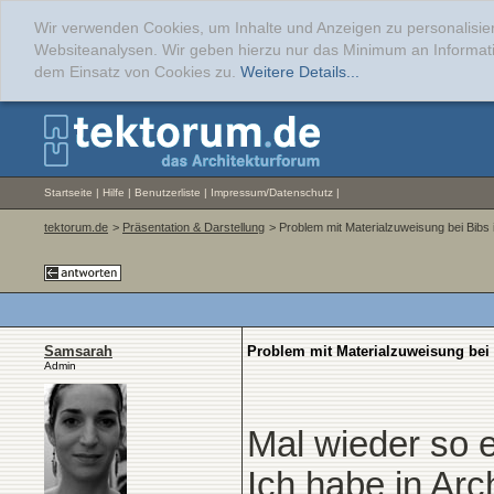
Wir verwenden Cookies, um Inhalte und Anzeigen zu personalisier
Websiteanalysen. Wir geben hierzu nur das Minimum an Informati
dem Einsatz von Cookies zu.
Weitere Details...
Startseite
|
Hilfe
|
Benutzerliste
|
Impressum/Datenschutz
|
tektorum.de
>
Präsentation & Darstellung
> Problem mit Materialzuweisung bei Bibs
Samsarah
Problem mit Materialzuweisung bei
Admin
Mal wieder so e
Ich habe in Arc