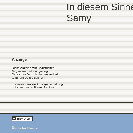
In diesem Sinn
Samy
Anzeige
Diese Anzeige wird registrierten
Mitgliedern nicht angezeigt.
Du kannst Dich
hier
kostenlos bei
tektorum.de registrieren!
Informationen zur Anzeigenschaltung
bei tektorum.de finden Sie
hier
.
Ähnliche Themen