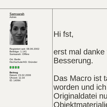
Samsarah
Admin
Hi fst,
Registriert seit: 08.06.2002
erst mal danke 
Beiträge: 1.141
Samsarah: Offline
Besserung.
Ort: Berlin
Hochschule/AG: Gründer
Beitrag
Datum: 23.02.2006
Das Macro ist t
Uhrzeit: 11:34
ID: 14094
worden und ich
Originaldatei nu
Objektmaterial