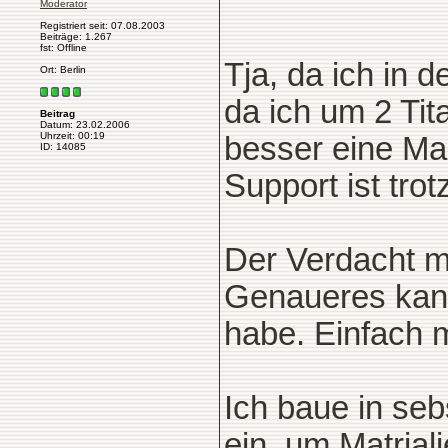
Moderator
Registriert seit: 07.08.2003
Beiträge: 1.267
fst: Offline
Tja, da ich in
Ort: Berlin
da ich um 2 Ti
Beitrag
Datum: 23.02.2006
Uhrzeit: 00:19
besser eine Ma
ID: 14085
Support ist tro
Der Verdacht mi
Genaueres kann
habe. Einfach 
Ich baue in seb
ein, um Matrial