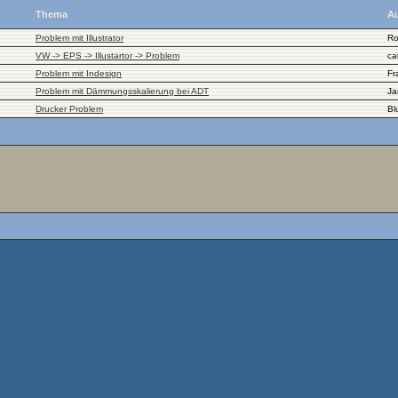
Thema
Au
Problem mit Illustrator
Ro
VW -> EPS -> Illustartor -> Problem
ca
Problem mit Indesign
Fr
Problem mit Dämmungsskalierung bei ADT
Ja
Drucker Problem
Bl