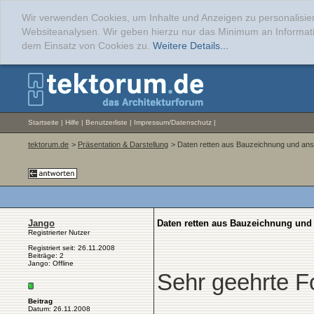
Wir verwenden Cookies, um Inhalte und Anzeigen zu personalisier
Websiteanalysen. Wir geben hierzu nur das Minimum an Informati
dem Einsatz von Cookies zu.
Weitere Details...
Startseite
|
Hilfe
|
Benutzerliste
|
Impressum/Datenschutz
|
tektorum.de
>
Präsentation & Darstellung
> Daten retten aus Bauzeichnung und ansc
Jango
Daten retten aus Bauzeichnung und 
Registrierter Nutzer
Registriert seit: 26.11.2008
Beiträge: 2
Jango: Offline
Sehr geehrte F
Beitrag
Datum: 26.11.2008