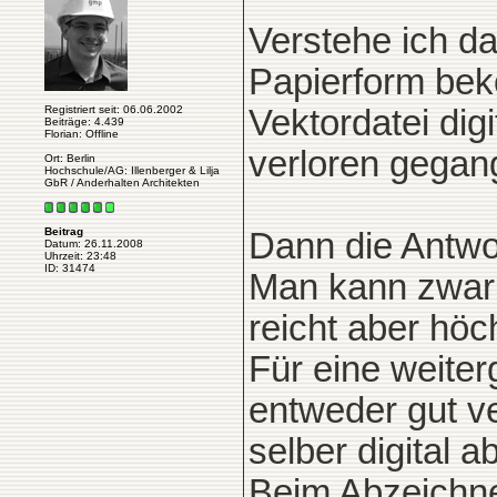
Verstehe ich das
Papierform bek
Registriert seit: 06.06.2002
Vektordatei digi
Beiträge: 4.439
Florian: Offline
verloren gegan
Ort: Berlin
Hochschule/AG: Illenberger & Lilja
GbR / Anderhalten Architekten
Beitrag
Dann die Antwor
Datum: 26.11.2008
Uhrzeit: 23:48
ID: 31474
Man kann zwar 
reicht aber höch
Für eine weite
entweder gut v
selber digital 
Beim Abzeichne