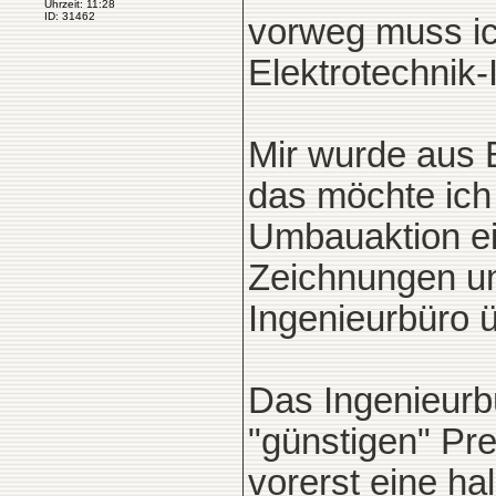
Uhrzeit: 11:28
ID: 31462
vorweg muss ic
Elektrotechnik-
Mir wurde aus 
das möchte ich 
Umbauaktion ei
Zeichnungen un
Ingenieurbüro ü
Das Ingenieurbü
"günstigen" Pr
vorerst eine h