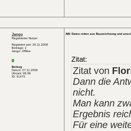
Jango
AW: Daten retten aus Bauzeichnung und anschl
Registrierter Nutzer
Registriert seit: 26.11.2008
Beiträge: 2
Jango: Offline
Zitat:
Beitrag
Zitat von
Flor
Datum: 27.11.2008
Uhrzeit: 09:38
ID: 31475
Dann die Antw
nicht.
Man kann zwa
Ergebnis reich
Für eine wei