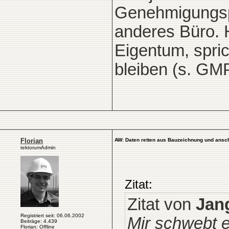
Genehmigungsp
anderes Büro. H
Eigentum, spri
bleiben (s. GM
Florian
AW: Daten retten aus Bauzeichnung und anschl
tektorumAdmin
Zitat:
Zitat von
Jan
Registriert seit: 06.06.2002
Mir schwebt e
Beiträge: 4.439
Florian: Offline