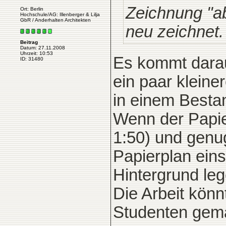
Zeichnung "ab
Ort: Berlin
Hochschule/AG: Illenberger & Lilja
GbR / Anderhalten Architekten
neu zeichnet.
Beitrag
Datum: 27.11.2008
Uhrzeit: 10:53
Es kommt darau
ID: 31480
ein paar klein
in einem Besta
Wenn der Papie
1:50) und gen
Papierplan ei
Hintergrund leg
Die Arbeit kön
Studenten gem