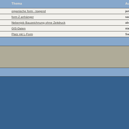
Thema
Au
organische form - tragend
ja
form Z anhänger
sar
Nebenjob Bauzeichnung ohne Zeitdruck
abc
GIS-Daten
st
Platz mit L-Form
Sa