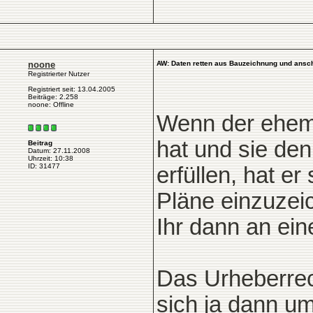
noone
AW: Daten retten aus Bauzeichnung und anschl
Registrierter Nutzer
Registriert seit: 13.04.2005
Beiträge: 2.258
noone: Offline
Wenn der ehema
hat und sie d
Beitrag
Datum: 27.11.2008
Uhrzeit: 10:38
ID: 31477
erfüllen, hat er
Pläne einzuzei
Ihr dann an ei
Das Urheberrech
sich ja dann um