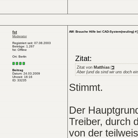
fst
AW: Brauche Hilfe bei CAD-System(neuling)
#
Moderator
Registriert seit: 07.08.2003
Beiträge: 1.267
fst: Offline
Zitat:
Ort: Berlin
Zitat von
Matthias
Beitrag
Aber (und da sind wir uns doch ei
Datum: 24.03.2009
Uhrzeit: 16:16
ID: 33235
Stimmt.
Der Hauptgrund 
Treiber, durch
von der teilwei