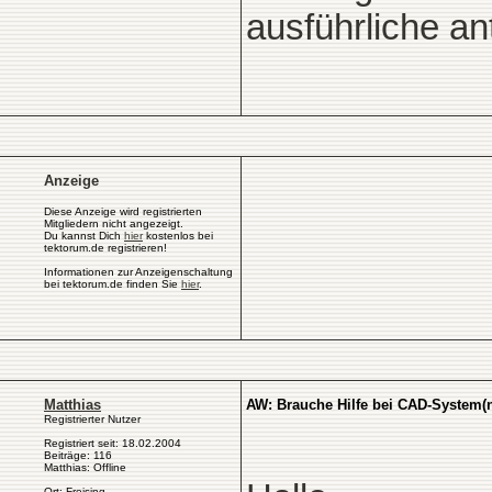
ausführliche an
Anzeige
Diese Anzeige wird registrierten
Mitgliedern nicht angezeigt.
Du kannst Dich
hier
kostenlos bei
tektorum.de registrieren!
Informationen zur Anzeigenschaltung
bei tektorum.de finden Sie
hier
.
Matthias
AW: Brauche Hilfe bei CAD-System(n
Registrierter Nutzer
Registriert seit: 18.02.2004
Beiträge: 116
Matthias: Offline
Ort: Freising