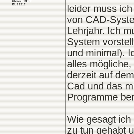
Uhrzeit: 19:38
ID: 33212
leider muss ich
von CAD-System
Lehrjahr. Ich 
System vorstel
und minimal). 
alles mögliche
derzeit auf de
Cad und das m
Programme ben
Wie gesagt ich
zu tun gehabt u