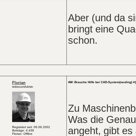
Aber (und da si
bringt eine Qu
schon.
Florian
AW: Brauche Hilfe bei CAD-System(neuling)
#
tektorumAdmin
Zu Maschinenba
Was die Genaui
Registriert seit: 06.06.2002
angeht, gibt e
Beiträge: 4.439
Florian: Offline