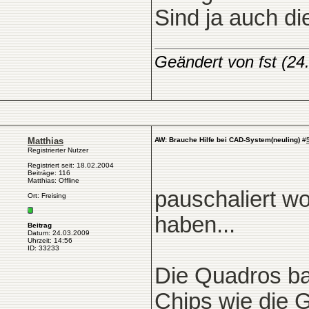
Sind ja auch di
Geändert von fst (2
Matthias
AW: Brauche Hilfe bei CAD-System(neuling)
#
Registrierter Nutzer
Registriert seit: 18.02.2004
Beiträge: 116
Matthias: Offline
pauschaliert wo
Ort: Freising
haben...
Beitrag
Datum: 24.03.2009
Uhrzeit: 14:56
ID: 33233
Die Quadros ba
Chips wie die 