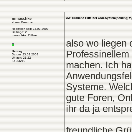
mmaschke
AW: Brauche Hilfe bei CAD-System(neuling)
#
ehem. Benutzer
Registriert seit: 23.03.2009
Beiträge: 2
mmaschke: Offline
also wo liegen
Professinellem
Beitrag
Datum: 23.03.2009
Uhrzeit: 21:22
ID: 33219
machen. Ich ha
Anwendungsfeld
Systeme. Welch
gute Foren, Onl
ihr da ja entsp
freundliche Gr