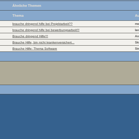
Ähnliche Themen
Thema
Au
brauche dringend hilfe bei Projektarbeit??
mo
brauche dringend hilfe bei bewerbungsarbeit!!!
lar
Brauche dringend Hilfe!!!
An
Brauche Hilfe, bin nicht krankenversichert...
Sk
Brauche Hilfe: Thema Software
St