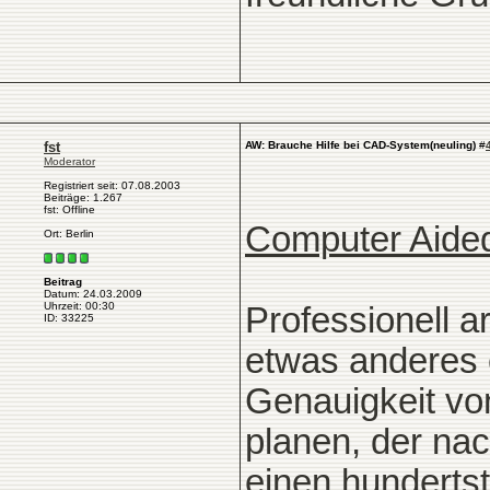
fst
AW: Brauche Hilfe bei CAD-System(neuling)
#
Moderator
Registriert seit: 07.08.2003
Beiträge: 1.267
fst: Offline
Computer Aided
Ort: Berlin
Beitrag
Datum: 24.03.2009
Uhrzeit: 00:30
Professionell a
ID: 33225
etwas anderes 
Genauigkeit vo
planen, der nac
einen hunderts