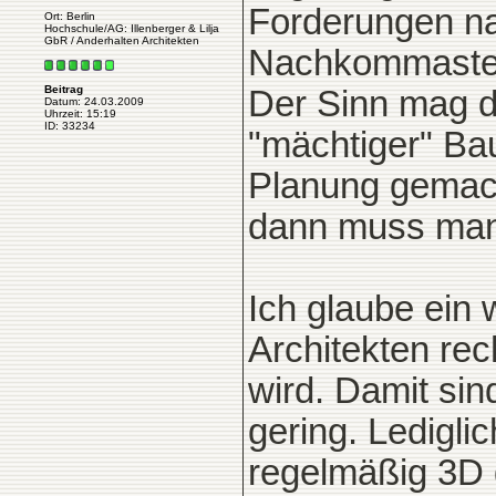
Forderungen na
Ort: Berlin
Hochschule/AG: Illenberger & Lilja
GbR / Anderhalten Architekten
Nachkommastel
Beitrag
Der Sinn mag da
Datum: 24.03.2009
Uhrzeit: 15:19
ID: 33234
"mächtiger" Ba
Planung gemach
dann muss man
Ich glaube ein 
Architekten re
wird. Damit si
gering. Ledigli
regelmäßig 3D g