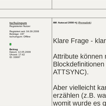
tschuingum
AW: Autocad 2008
#
4
(
Permalink
)
Registrierter Nutzer
Registriert seit: 04.09.2008
Beiträge: 197
tschuingum: Offline
Klare Frage - kla
Beitrag
Datum: 12.05.2009
Attribute können
Uhrzeit: 17:42
ID: 33697
Blockdefinitione
ATTSYNC).
Aber vielleicht 
erzählen (z.B. wa
womit wurde es ge