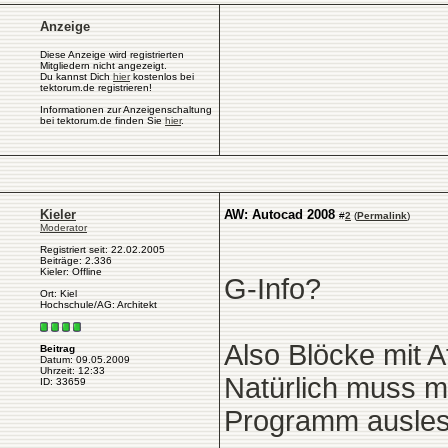
Anzeige
Diese Anzeige wird registrierten
Mitgliedern nicht angezeigt.
Du kannst Dich
hier
kostenlos bei
tektorum.de registrieren!
Informationen zur Anzeigenschaltung
bei tektorum.de finden Sie
hier
.
Kieler
AW: Autocad 2008
#
2
(
Permalink
)
Moderator
Registriert seit: 22.02.2005
Beiträge: 2.336
Kieler: Offline
G-Info?
Ort: Kiel
Hochschule/AG: Architekt
Also Blöcke mit At
Beitrag
Datum: 09.05.2009
Uhrzeit: 12:33
Natürlich muss m
ID: 33659
Programm auslese