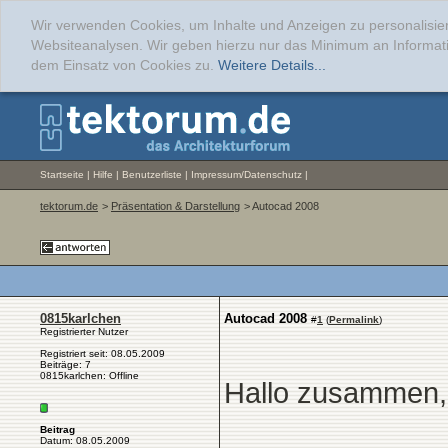
Wir verwenden Cookies, um Inhalte und Anzeigen zu personalisier
Websiteanalysen. Wir geben hierzu nur das Minimum an Informati
dem Einsatz von Cookies zu.
Weitere Details...
Startseite
|
Hilfe
|
Benutzerliste
|
Impressum/Datenschutz
|
tektorum.de
>
Präsentation & Darstellung
> Autocad 2008
0815karlchen
Autocad 2008
#
1
(
Permalink
)
Registrierter Nutzer
Registriert seit: 08.05.2009
Beiträge: 7
0815karlchen: Offline
Hallo zusammen,
Beitrag
Datum: 08.05.2009