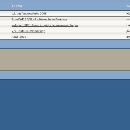
Thema
Au
.plt aus VectorWorks 2008
N
AutoCAD 2008 - Probleme beim Rendern
mr
autocad 2008: linien zu ploylinie zusammenfügen
La
V.V. 2008 3D Werkzeuge
ja
Acad 2008
jo