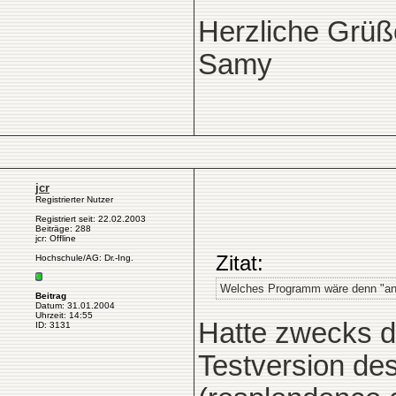
Herzliche Grüß
Samy
jcr
Registrierter Nutzer
Registriert seit: 22.02.2003
Beiträge: 288
jcr: Offline
Zitat:
Hochschule/AG: Dr.-Ing.
Welches Programm wäre denn "ans
Beitrag
Datum: 31.01.2004
Uhrzeit: 14:55
Hatte zwecks de
ID: 3131
Testversion de