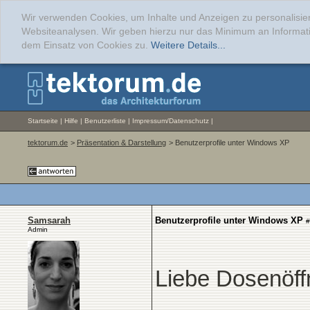
Wir verwenden Cookies, um Inhalte und Anzeigen zu personalisier
Websiteanalysen. Wir geben hierzu nur das Minimum an Informati
dem Einsatz von Cookies zu.
Weitere Details...
Startseite
|
Hilfe
|
Benutzerliste
|
Impressum/Datenschutz
|
tektorum.de
>
Präsentation & Darstellung
> Benutzerprofile unter Windows XP
Samsarah
Benutzerprofile unter Windows XP
#
Admin
Liebe Dosenöf