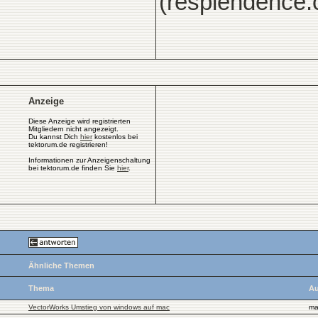
(resplendence.c
Anzeige
Diese Anzeige wird registrierten
Mitgliedern nicht angezeigt.
Du kannst Dich
hier
kostenlos bei
tektorum.de registrieren!
Informationen zur Anzeigenschaltung
bei tektorum.de finden Sie
hier
.
Ähnliche Themen
Thema
Au
VectorWorks Umstieg von windows auf mac
ma