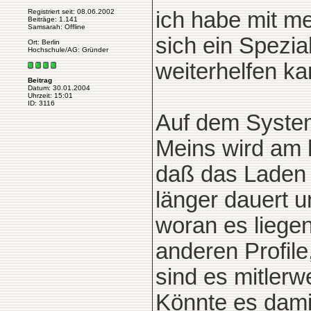
Registriert seit: 08.06.2002
ich habe mit m
Beiträge: 1.141
Samsarah: Offline
sich ein Spezial
Ort: Berlin
Hochschule/AG: Gründer
weiterhelfen ka
Beitrag
Datum: 30.01.2004
Uhrzeit: 15:01
ID: 3116
Auf dem System 
Meins wird am 
daß das Laden 
länger dauert 
woran es liegen
anderen Profil
sind es mitlerw
Könnte es dami