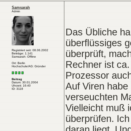
Samsarah
Admin
Das Übliche ha
überflüssiges ge
Registriert seit: 08.06.2002
überprüft, mac
Beiträge: 1.141
Samsarah: Offline
Rechner ist ca.
Ort: Berlin
Hochschule/AG: Gründer
Prozessor auch
Beitrag
Datum: 30.01.2004
Auf Viren habe 
Uhrzeit: 16:40
ID: 3118
verseuchten Mai
Vielleicht muß 
überprüfen. Ich
daran liegt. Un