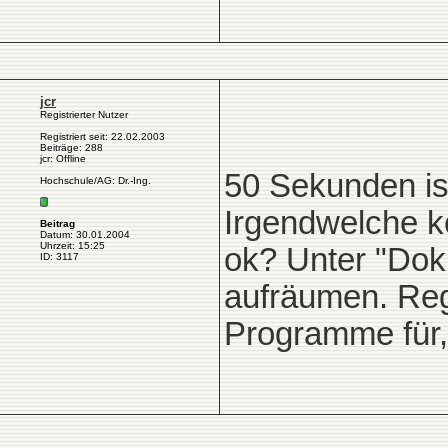
jcr
Registrierter Nutzer
Registriert seit: 22.02.2003
Beiträge: 288
jcr: Offline
50 Sekunden ist
Hochschule/AG: Dr.-Ing.
Irgendwelche k
Beitrag
Datum: 30.01.2004
Uhrzeit: 15:25
ok? Unter "Dok
ID: 3117
aufräumen. Regi
Programme für,