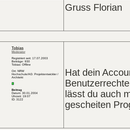
Gruss Florian
Tobias
Moderator
Registriert seit: 17.07.2003
Beiträge: 930
Tobias: Offline
Hat dein Accou
Ort: NRW
Hochschule/AG: Projektentwickler /
Architekt
Benutzerrechte .
Beitrag
lässt du auch 
Datum: 30.01.2004
Uhrzeit: 19:07
ID: 3122
gescheiten Pro