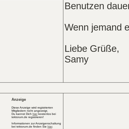
Benutzen dauert
Wenn jemand ein
Liebe Grüße,
Samy
Anzeige
Diese Anzeige wird registrierten
Mitgliedern nicht angezeigt.
Du kannst Dich
hier
kostenlos bei
tektorum.de registrieren!
Informationen zur Anzeigenschaltung
bei tektorum.de finden Sie
hier
.