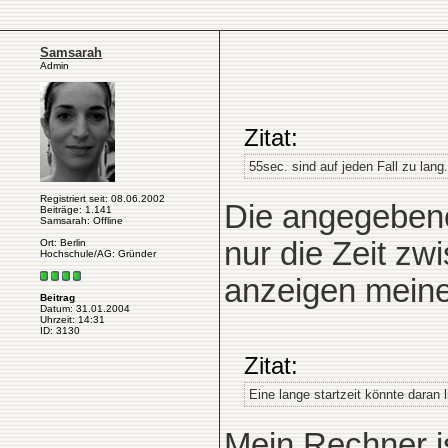
Samsarah
Admin
Zitat:
55sec. sind auf jeden Fall zu lang
Registriert seit: 08.06.2002
Die angegebene 
Beiträge: 1.141
Samsarah: Offline
nur die Zeit z
Ort: Berlin
Hochschule/AG: Gründer
anzeigen meine
Beitrag
Datum: 31.01.2004
Uhrzeit: 14:31
ID: 3130
Zitat:
Eine lange startzeit könnte daran
Mein Rechner is