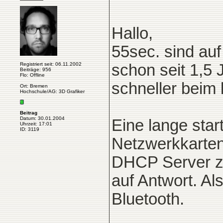
Hallo,
55sec. sind auf
Registriert seit: 06.11.2002
schon seit 1,5 
Beiträge: 956
Flo: Offline
schneller beim 
Ort: Bremen
Hochschule/AG: 3D Grafiker
Beitrag
Datum: 30.01.2004
Eine lange star
Uhrzeit: 17:01
ID: 3119
Netzwerkkarten
DHCP Server z
auf Antwort. Al
Bluetooth.