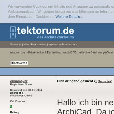
Wir verwenden Cookies, um Inhalte und Anzeigen zu personalisier
Websiteanalysen. Wir geben hierzu nur das Minimum an Informati
dem Einsatz von Cookies zu.
Weitere Details...
Startseite
|
Hilfe
|
Benutzerliste
|
Impressum/Datenschutz
|
tektorum.de
>
Präsentation & Darstellung
> ArchiCAD: gelöschte Datei aus plt-Datei
erikamayer
Hilfe dringend gesucht
#
1
(
Permalink
)
Registrierter Nutzer
Registriert seit: 31.03.2004
Beiträge: 4
erikamayer: Offline
Hallo ich bin n
Ort: Österreich
ArchiCad. Da ic
Beitrag