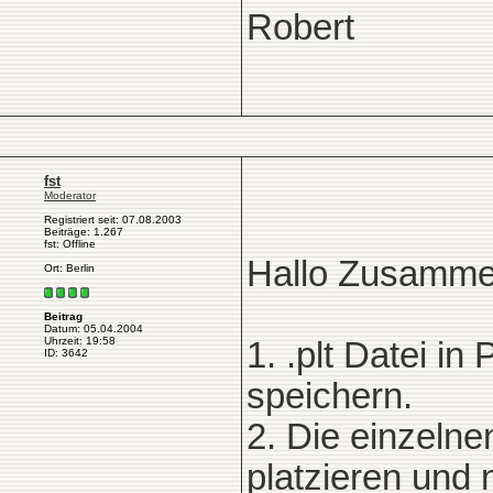
Robert
fst
Moderator
Registriert seit: 07.08.2003
Beiträge: 1.267
fst: Offline
Hallo Zusamme
Ort: Berlin
Beitrag
Datum: 05.04.2004
Uhrzeit: 19:58
1. .plt Datei i
ID: 3642
speichern.
2. Die einzeln
platzieren und 