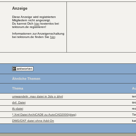
Anzeige
Diese Anzeige wird registrierten
Mitgliedern nicht angezeigt.
Du kannst Dich
hier
kostenlos bei
tektorum.de registrieren!
Informationen zur Anzeigenschaltung
bei tektorum.de finden Sie
hier
.
Ähnliche Themen
Thema
Au
umwandeln .max datei in 3ds o ähnl
te
dxf. Datei
tin
ifc-datei
rea
*.Xml Datei ArchiCAD8 zu AutoCAD2000(dwg)
Ti
DWG/DXF datei ohne Add-On
ka