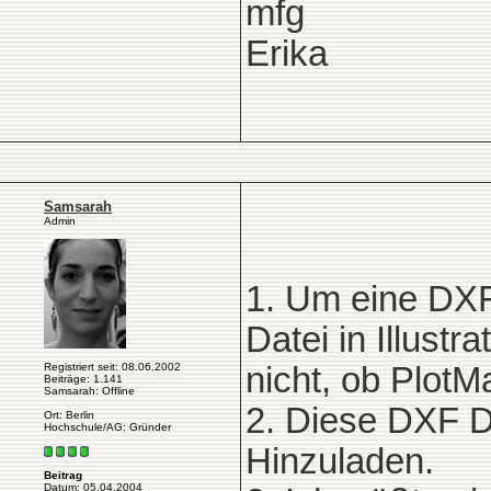
mfg
Erika
Samsarah
Admin
1. Um eine DXF
Datei in Illust
Registriert seit: 08.06.2002
nicht, ob PlotM
Beiträge: 1.141
Samsarah: Offline
2. Diese DXF D
Ort: Berlin
Hochschule/AG: Gründer
Hinzuladen.
Beitrag
Datum: 05.04.2004