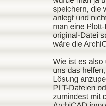
würde man ja üb
speichern, die 
anlegt und nicht
man eine Plott
original-Datei 
wäre die Archi
Wie ist es als
uns das helfen,
Lösung anzupei
PLT-Dateien od
zumindest mit d
ArchiCAD impor