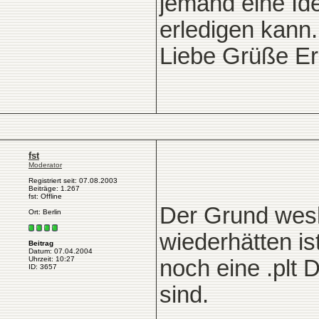
jemand eine Id
erledigen kann.
Liebe Grüße Er
fst
Moderator
Registriert seit: 07.08.2003
Beiträge: 1.267
fst: Offline
Der Grund wesh
Ort: Berlin
wiederhätten is
Beitrag
Datum: 07.04.2004
Uhrzeit: 10:27
noch eine .plt 
ID: 3657
sind.