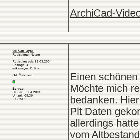
ArchiCad-Video
erikamayer
Registrierter Nutzer
Registriert seit: 31.03.2004
Beiträge: 4
erikamayer: Offline
Einen schönen
Ort: Österreich
Möchte mich rec
Beitrag
Datum: 05.04.2004
Uhrzeit: 08:36
bedanken. Hier
ID: 3637
Plt Daten geko
allerdings hat
vom Altbestand