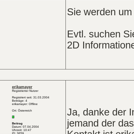
Sie werden um
Evtl. suchen S
2D Information
erikamayer
Registrierter Nutzer
Registriert seit: 31.03.2004
Beiträge: 4
erikamayer: Offline
Ja, danke der Inp
Ort: Österreich
jemand der das
Beitrag
Datum: 07.04.2004
Uhrzeit: 10:47
ID: 3659