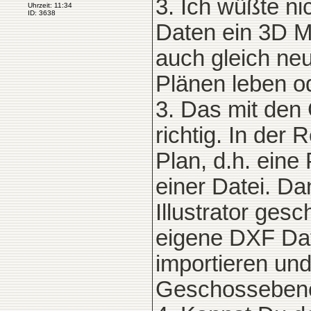
3. Ich wüßte ni
Uhrzeit: 11:34
ID: 3638
Daten ein 3D M
auch gleich ne
Plänen leben od
3. Das mit den 
richtig. In de
Plan, d.h. eine
einer Datei. Da
Illustrator ges
eigene DXF Dat
importieren un
Geschossebene