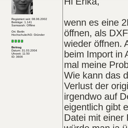
Hi Erika,
Registriert seit: 08.06.2002
wenn es eine 2D
Beiträge: 1.141
Samsarah: Offline
öffnen, als DX
Ort: Berlin
Hochschule/AG: Gründer
wieder öffnen. 
Beitrag
Datum: 31.03.2004
beim Import in 
Uhrzeit: 11:50
ID: 3606
mal meine Pro
Wie kann das d
Verlust der orig
irgendwo auf D
eigentlich gibt 
Datei mit eine