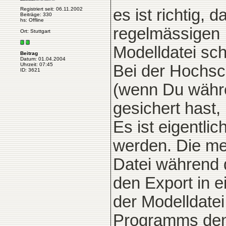
Registriert seit: 06.11.2002
es ist richtig, 
Beiträge: 330
hs: Offline
regelmässigen 
Ort: Stuttgart
Modelldatei sch
Beitrag
Datum: 01.04.2004
Uhrzeit: 07:45
Bei der Hochsch
ID: 3621
(wenn Du währe
gesichert hast, 
Es ist eigentli
werden. Die me
Datei während 
den Export in e
der Modelldate
Programms den