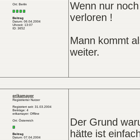
Wenn nur noch e
Ort: Berlin
verloren !
Beitrag
Datum: 06.04.2004
Uhrzeit: 13:07
ID: 3652
Mann kommt al
weiter.
erikamayer
Registrierter Nutzer
Registriert seit: 31.03.2004
Beiträge: 4
erikamayer: Offline
Der Grund waru
Ort: Österreich
hätte ist einfac
Beitrag
Datum: 07.04.2004