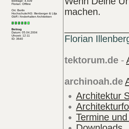
Wenn Deine Uni
Beiträge: 4.439
Florian: Offline
machen.
Ort: Berlin
Hochschule/AG: Illenberger & Lilja
GbR / Anderhalten Architekten
____________
Beitrag
Datum: 05.04.2004
Florian Illenber
Uhrzeit: 12:11
ID: 3640
tektorum.de
-
archinoah.de
Architektur 
Architekturfo
Termine und
Downloads