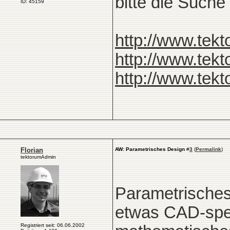
bitte die Such
ID: 45159
http://www.tekt
http://www.tekt
http://www.tekt
Florian
AW: Parametrisches Design
#
3
(
Permalink
)
tektorumAdmin
Parametrisches 
etwas CAD-spez
Registriert seit: 06.06.2002