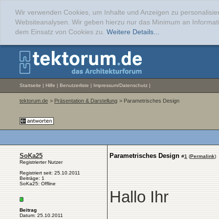
Wir verwenden Cookies, um Inhalte und Anzeigen zu personalisier
Websiteanalysen. Wir geben hierzu nur das Minimum an Informati
dem Einsatz von Cookies zu.
Weitere Details...
Startseite
|
Hilfe
|
Benutzerliste
|
Impressum/Datenschutz
|
tektorum.de
>
Präsentation & Darstellung
> Parametrisches Design
SoKa25
Parametrisches Design
#
1
(
Permalink
)
Registrierter Nutzer
Registriert seit: 25.10.2011
Beiträge: 1
SoKa25: Offline
Hallo Ihr
Beitrag
Datum: 25.10.2011