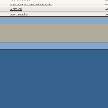
Algorithmen, Parametrisches Design?!
zw
In DESIGN
juli
design workshop
go