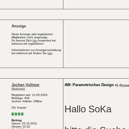
Anzeige
Diese Anzeige wird registrierten
Mitgliedern nicht angezeigt.
Du kannst Dich
hier
kostenlos bei
tektorum.de registrieren!
Informationen zur Anzeigenschaltung
bei tektorum.de finden Sie
hier
.
Jochen Vollmer
AW: Parametrisches Design
#
2
(
Perma
Moderator
Registriert seit: 13.05.2003
Beiträge: 836
Jochen Vollmer: Offline
Hallo SoKa
Ort: Kassel
Beitrag
Datum: 25.10.2011
Uhrzeit: 22:32