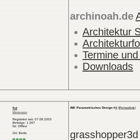
archinoah.de
Architektur 
Architekturfo
Termine und
Downloads
fst
AW: Parametrisches Design
#
4
(
Permalink
)
Moderator
Registriert seit: 07.08.2003
Beiträge: 1.267
fst: Offline
grasshopper3d 
Ort: Berlin