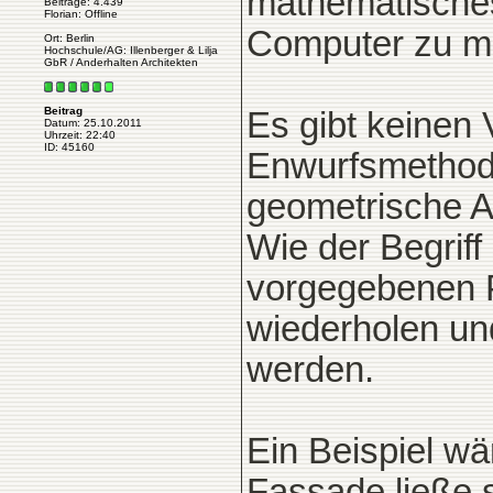
mathematisches
Beiträge: 4.439
Florian: Offline
Computer zu m
Ort: Berlin
Hochschule/AG: Illenberger & Lilja
GbR / Anderhalten Architekten
Beitrag
Es gibt keinen 
Datum: 25.10.2011
Uhrzeit: 22:40
ID: 45160
Enwurfsmethode
geometrische A
Wie der Begriff
vorgegebenen P
wiederholen un
werden.
Ein Beispiel w
Fassade ließe s