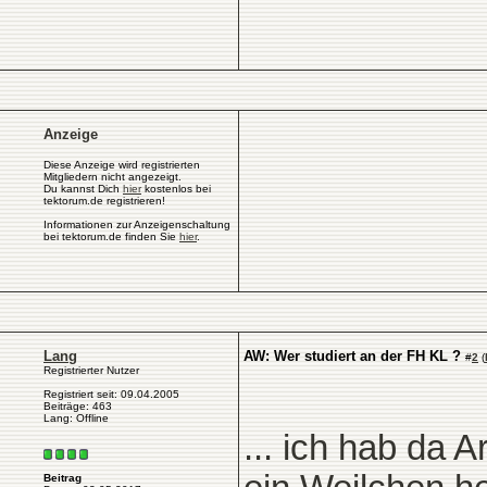
Anzeige
Diese Anzeige wird registrierten
Mitgliedern nicht angezeigt.
Du kannst Dich
hier
kostenlos bei
tektorum.de registrieren!
Informationen zur Anzeigenschaltung
bei tektorum.de finden Sie
hier
.
Lang
AW: Wer studiert an der FH KL ?
#
2
(
Registrierter Nutzer
Registriert seit: 09.04.2005
Beiträge: 463
Lang: Offline
... ich hab da A
Beitrag