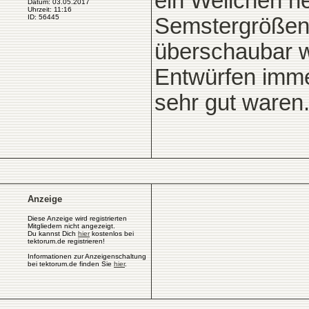
ein Weilchen he
Datum: 03.05.2017
Uhrzeit: 11:16
ID: 56445
Semstergrößen 
überschaubar w
Entwürfen imme
sehr gut waren
Anzeige
Diese Anzeige wird registrierten
Mitgliedern nicht angezeigt.
Du kannst Dich
hier
kostenlos bei
tektorum.de registrieren!
Informationen zur Anzeigenschaltung
bei tektorum.de finden Sie
hier
.