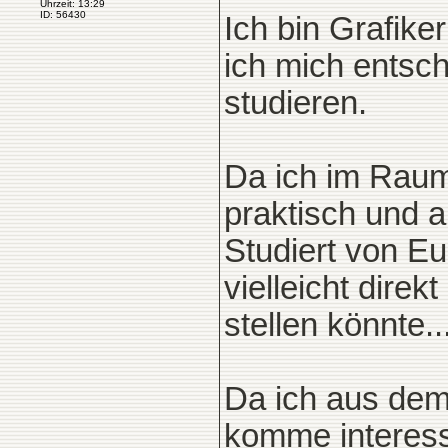
Uhrzeit: 13:29
ID: 56430
Ich bin Grafike
ich mich entsc
studieren.
Da ich im Raum
praktisch und 
Studiert von E
vielleicht dire
stellen könnte..
Da ich aus dem
komme interess