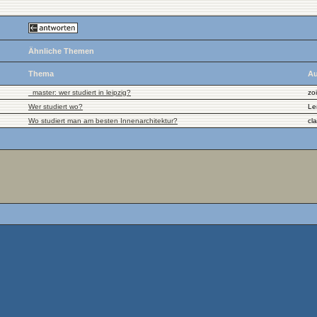
Ähnliche Themen
Thema
Au
_master: wer studiert in leipzig?
zo
Wer studiert wo?
Le
Wo studiert man am besten Innenarchitektur?
cl