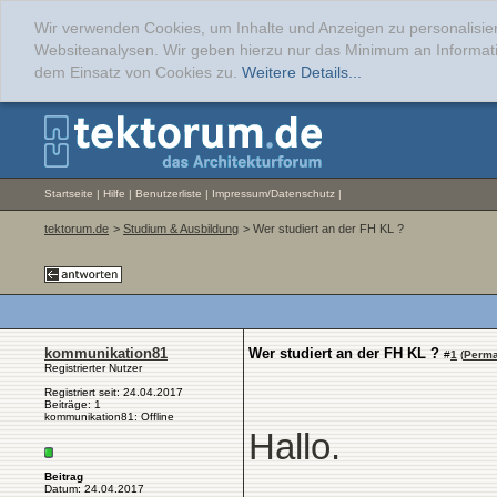
Wir verwenden Cookies, um Inhalte und Anzeigen zu personalisier
Websiteanalysen. Wir geben hierzu nur das Minimum an Informati
dem Einsatz von Cookies zu.
Weitere Details...
Startseite
|
Hilfe
|
Benutzerliste
|
Impressum/Datenschutz
|
tektorum.de
>
Studium & Ausbildung
> Wer studiert an der FH KL ?
kommunikation81
Wer studiert an der FH KL ?
#
1
(
Perma
Registrierter Nutzer
Registriert seit: 24.04.2017
Beiträge: 1
kommunikation81: Offline
Hallo.
Beitrag
Datum: 24.04.2017