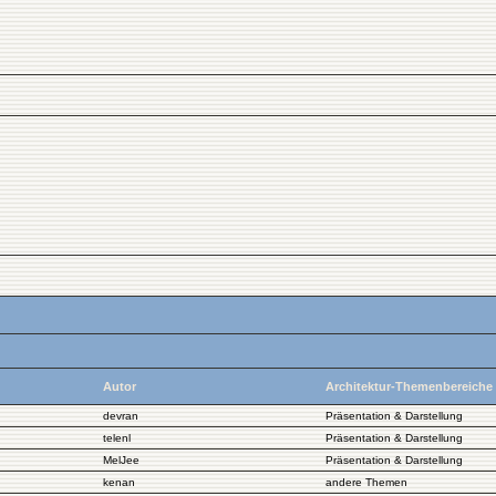
Autor
Architektur-Themenbereiche
devran
Präsentation & Darstellung
telenl
Präsentation & Darstellung
MelJee
Präsentation & Darstellung
kenan
andere Themen