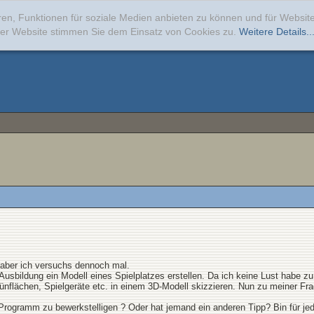
ren, Funktionen für soziale Medien anbieten zu können und für Websi
erer Website stimmen Sie dem Einsatz von Cookies zu.
Weitere Details..
h, aber ich versuchs dennoch mal.
sbildung ein Modell eines Spielplatzes erstellen. Da ich keine Lust habe zu 
nflächen, Spielgeräte etc. in einem 3D-Modell skizzieren. Nun zu meiner Fra
 Programm zu bewerkstelligen ? Oder hat jemand ein anderen Tipp? Bin für jed