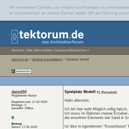
Wir verwenden Cookies, um Inhalte und Anzeigen zu personalisie
an Informationen an unsere Partner weiter. Mit der Nutzung uns
Startseite
|
Hilfe
|
Benutzerliste
|
Impressum/Datenschutz
|
tektorum.de
>
Studium & Ausbildung
> Spielplatz Modell
daniel94
Spielplatz Modell
#
1
(
Permalink
)
Registrierter Nutzer
Hallo allerseits,
Registriert seit: 17.02.2020
Beiträge: 2
daniel94: Offline
Ich bin hier wohl Möglich völlig falsc
Ich muss im Rahmen meiner Erzieher Au
die einzelnen Elemente wie Sand & Grü
Beitrag
Ist dies in irgendeinem "Kostenlosen"
Datum: 17.02.2020