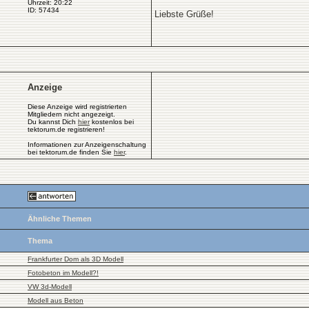
Uhrzeit: 20:22
ID: 57434
Liebste Grüße!
Anzeige
Diese Anzeige wird registrierten
Mitgliedern nicht angezeigt.
Du kannst Dich
hier
kostenlos bei
tektorum.de registrieren!
Informationen zur Anzeigenschaltung
bei tektorum.de finden Sie
hier
.
Ähnliche Themen
Thema
Frankfurter Dom als 3D Modell
Fotobeton im Modell?!
VW 3d-Modell
Modell aus Beton