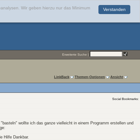
teanalysen. Wir geben hierzu nur das Minimum
Verstanden
.
Erweiterte Suche
|
LinkBack
Themen-Optionen
Ansicht
Social Bookmarks:
"basteln" wollte ich das ganze vielleicht in einem Programm erstellen und
ge:
e Hilfe Dankbar.