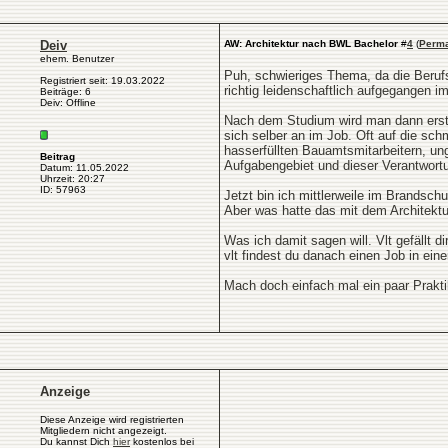
Deiv
AW: Architektur nach BWL Bachelor
#
4
(
Perma
ehem. Benutzer
Puh, schwieriges Thema, da die Beruf
Registriert seit: 19.03.2022
richtig leidenschaftlich aufgegangen i
Beiträge: 6
Deiv: Offline
Nach dem Studium wird man dann erstm
sich selber an im Job. Oft auf die sc
hasserfüllten Bauamtsmitarbeitern, un
Beitrag
Aufgabengebiet und dieser Verantwort
Datum: 11.05.2022
Uhrzeit: 20:27
ID: 57963
Jetzt bin ich mittlerweile im Brandsch
Aber was hatte das mit dem Architekt
Was ich damit sagen will. Vlt gefällt d
vlt findest du danach einen Job in eine
Mach doch einfach mal ein paar Prakti
Anzeige
Diese Anzeige wird registrierten
Mitgliedern nicht angezeigt.
Du kannst Dich
hier
kostenlos bei