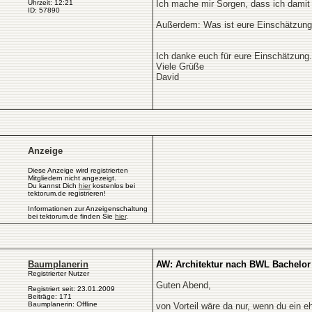
Uhrzeit: 12:21
Ich mache mir Sorgen, dass ich damit
ID: 57890
Außerdem: Was ist eure Einschätzung 
Ich danke euch für eure Einschätzung.
Viele Grüße
David
Anzeige
Diese Anzeige wird registrierten
Mitgliedern nicht angezeigt.
Du kannst Dich
hier
kostenlos bei
tektorum.de registrieren!
Informationen zur Anzeigenschaltung
bei tektorum.de finden Sie
hier
.
Baumplanerin
AW: Architektur nach BWL Bachelor
Registrierter Nutzer
Guten Abend,
Registriert seit: 23.01.2009
Beiträge: 171
Baumplanerin: Offline
von Vorteil wäre da nur, wenn du ein 