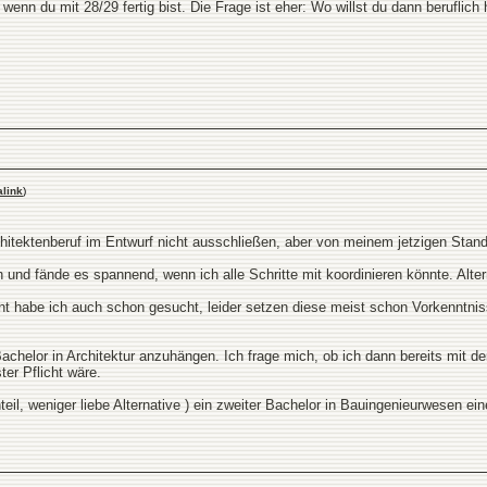
 wenn du mit 28/29 fertig bist. Die Frage ist eher: Wo willst du dann beruflich 
link
)
chitektenberuf im Entwurf nicht ausschließen, aber von meinem jetzigen Stand
 und fände es spannend, wenn ich alle Schritte mit koordinieren könnte. Alte
abe ich auch schon gesucht, leider setzen diese meist schon Vorkenntniss
Bachelor in Architektur anzuhängen. Ich frage mich, ob ich dann bereits mit de
er Pflicht wäre.
eil, weniger liebe Alternative ) ein zweiter Bachelor in Bauingenieurwesen e