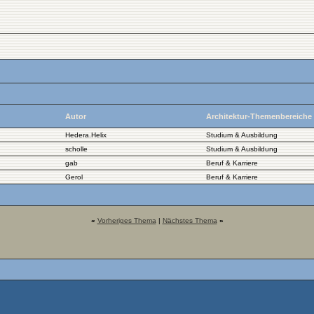
Autor
Architektur-Themenbereiche
Hedera.Helix
Studium & Ausbildung
scholle
Studium & Ausbildung
gab
Beruf & Karriere
Gerol
Beruf & Karriere
«
Vorheriges Thema
|
Nächstes Thema
»