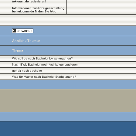
tektorum.de registrieren!
Informationen zur Anzeigenschaltung
bei tektorum.de finden Sie
hier
.
Ähnliche Themen
Thema
Wie soll es nach Bachelor LA weitergehen?
Nach BWL-Bachelor noch Architektur studieren
gehalt nach bachelor
Was für Master nach Bachelor Stadtplanung?