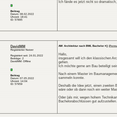
Ich fände es jetzt nicht so dramatisch,
Beitrag
Datum: 08.02.2022
Uhrzeit: 18:41
ID: 57895
DavidMM
AW: Architektur nach BWL Bachelor
#
3
(
Perma
Registrierter Nutzer
Hallo,
Registriert seit: 24.01.2022
insgesamt will ich den klassischen Ar
Beiträge: 2
DavidMM: Offline
gehen.
Ich möchte gerne am Bau beteiligt sein
Nach einem Master im Baumanagement h
Beitrag
sammeln konnte.
Datum: 07.05.2022
Uhrzeit: 14:04
ID: 57959
Deshalb die Idee jetzt, einen zweiten 
wäre oder ob dann noch ein weiter Mast
Oder (als mir, wegen hohem Technikant
Bachelorabschlüssen gut aufzustellen.