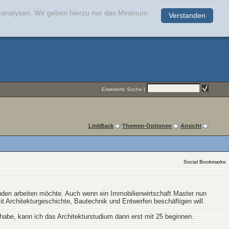
teanalysen. Wir geben hierzu nur das Minimum
Verstanden
.
Erweiterte Suche
|
LinkBack
Themen-Optionen
Ansicht
Social Bookmarks:
den arbeiten möchte. Auch wenn ein Immobilienwirtschaft Master nun
mit Architekturgeschichte, Bautechnik und Entwerfen beschäftigen will.
habe, kann ich das Architekturstudium dann erst mit 25 beginnen.