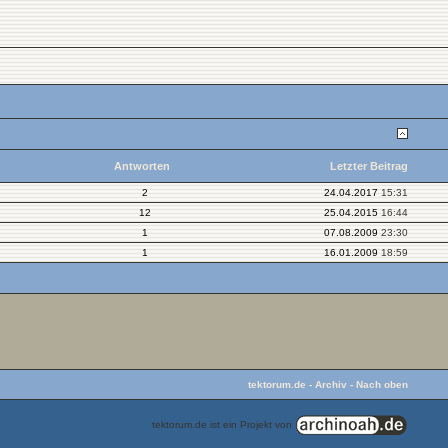
Antworten
Letzter Beitrag
2
24.04.2017
15:31
12
25.04.2015
16:44
1
07.08.2009
23:30
1
16.01.2009
18:59
tektorum.de
-
Archiv
-
Nach oben
tektorum.de ist ein Projekt von