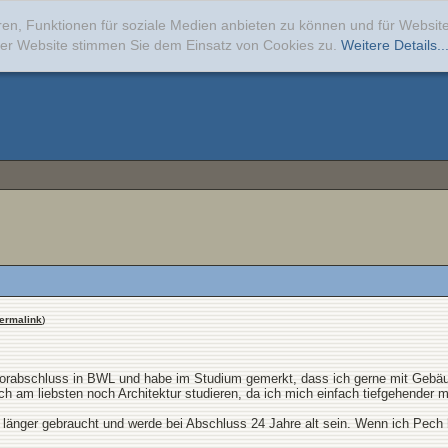
ren, Funktionen für soziale Medien anbieten zu können und für Websi
erer Website stimmen Sie dem Einsatz von Cookies zu.
Weitere Details..
ermalink
)
orabschluss in BWL und habe im Studium gemerkt, dass ich gerne mit Gebäu
 ich am liebsten noch Architektur studieren, da ich mich einfach tiefgehender 
länger gebraucht und werde bei Abschluss 24 Jahre alt sein. Wenn ich Pech 