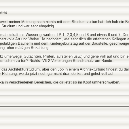
link
)
swelt meiner Meinung nach nichts mit dem Studium zu tun hat. Ich hab ein B
m Studium und war sehr ehrgeizig.
al eiskalt ins Wasser geworfen. LP 1, 2,3,4,5 und 8 und etwas 6 und 7. Der
hmerzvolle Art und Weise. Je nachdem, wie sehr dich die erfahrenen Kollege
geduldigen Bauherrn und dem Kindergeburtstag auf der Baustelle, geschweige
ung, eher mäßigen Bezahlung.
utz unterwegs( Gutachten, Prüfen, aufstellen usw.) und gehe voll auf und bin 
urstudium zu tun? Nichts. Vlt 2 Vorlesungen Brandschutz am Rande...
ir das Architekturstudium, aber den Job in einem Architekturbüro findest du da
r Richtung, wo du jetzt noch gar nicht dran denkst und gehst voll auf.
ka in verschiedenen Bereichen, die dir jetzt so im Kopf umherschweben.