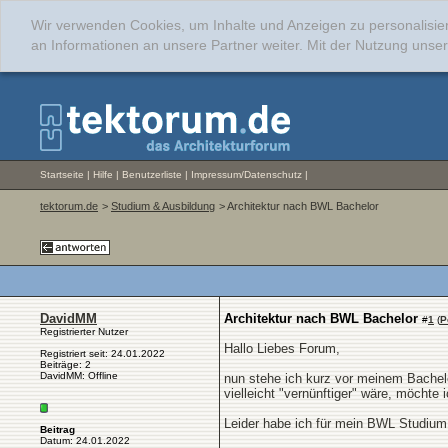
Wir verwenden Cookies, um Inhalte und Anzeigen zu personalisie
an Informationen an unsere Partner weiter. Mit der Nutzung uns
Startseite
|
Hilfe
|
Benutzerliste
|
Impressum/Datenschutz
|
tektorum.de
>
Studium & Ausbildung
> Architektur nach BWL Bachelor
DavidMM
Architektur nach BWL Bachelor
#
1
(
P
Registrierter Nutzer
Hallo Liebes Forum,
Registriert seit: 24.01.2022
Beiträge: 2
DavidMM: Offline
nun stehe ich kurz vor meinem Bachel
vielleicht "vernünftiger" wäre, möchte
Leider habe ich für mein BWL Studium 
Beitrag
Datum: 24.01.2022