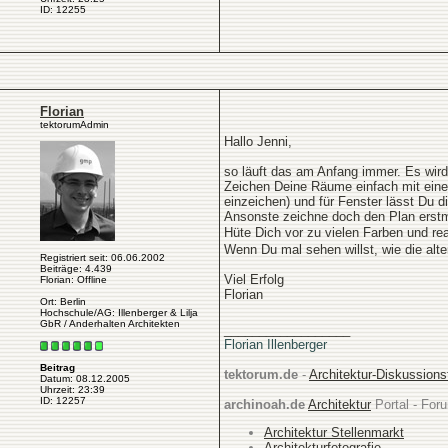
ID: 12255
Florian
tektorumAdmin
Hallo Jenni,
so läuft das am Anfang immer. Es wir
Zeichen Deine Räume einfach mit einer
einzeichen) und für Fenster lässt Du di
Ansonste zeichne doch den Plan erstm
Hüte Dich vor zu vielen Farben und re
Wenn Du mal sehen willst, wie die alte
Registriert seit: 06.06.2002
Beiträge: 4.439
Viel Erfolg
Florian: Offline
Florian
Ort: Berlin
Hochschule/AG: Illenberger & Lilja
GbR / Anderhalten Architekten
__________________
Florian Illenberger
Beitrag
tektorum.de
-
Architektur-Diskussion
Datum: 08.12.2005
Uhrzeit: 23:39
ID: 12257
archinoah.de
Architektur
Portal - Foru
Architektur Stellenmarkt
Architekturfotografie