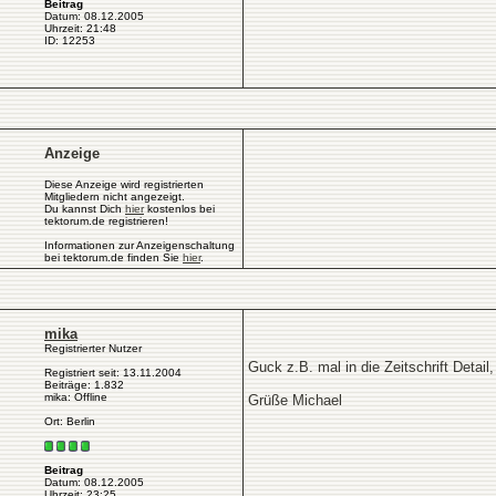
Beitrag
Datum: 08.12.2005
Uhrzeit: 21:48
ID: 12253
Anzeige
Diese Anzeige wird registrierten
Mitgliedern nicht angezeigt.
Du kannst Dich
hier
kostenlos bei
tektorum.de registrieren!
Informationen zur Anzeigenschaltung
bei tektorum.de finden Sie
hier
.
mika
Registrierter Nutzer
Guck z.B. mal in die Zeitschrift Detail,
Registriert seit: 13.11.2004
Beiträge: 1.832
mika: Offline
Grüße Michael
Ort: Berlin
Beitrag
Datum: 08.12.2005
Uhrzeit: 23:25