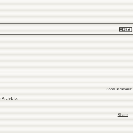
Social Bookmarks:
r Arch-Bib.
Share