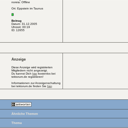
noreia: Offline
Ort: Eppstein im Taunus
Beitrag
Datum: 31.12.2005
Uhrzeit: 00:19
ID: 12655
Anzeige
Diese Anzeige wird registrierten
Mitgliedern nicht angezeigt.
Du kannst Dich
hier
kostenlos bei
tektorum.de registrieren!
Informationen zur Anzeigenschaltung
bei tektorum.de finden Sie
hier
.
Ähnliche Themen
Thema