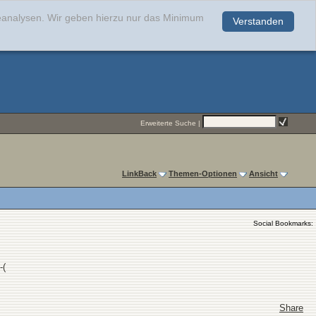
teanalysen. Wir geben hierzu nur das Minimum
Verstanden
.
Erweiterte Suche
|
LinkBack
Themen-Optionen
Ansicht
Social Bookmarks:
-(
Share