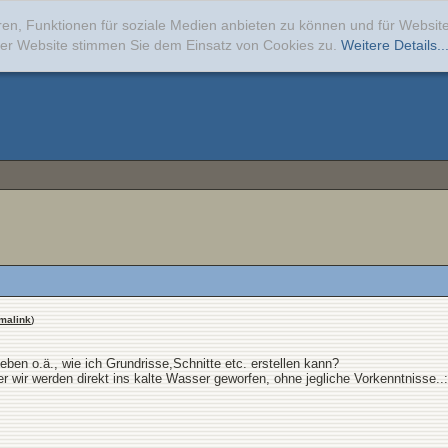
ren, Funktionen für soziale Medien anbieten zu können und für Websi
erer Website stimmen Sie dem Einsatz von Cookies zu.
Weitere Details..
malink
)
eben o.ä., wie ich Grundrisse,Schnitte etc. erstellen kann?
r wir werden direkt ins kalte Wasser geworfen, ohne jegliche Vorkenntnisse..: