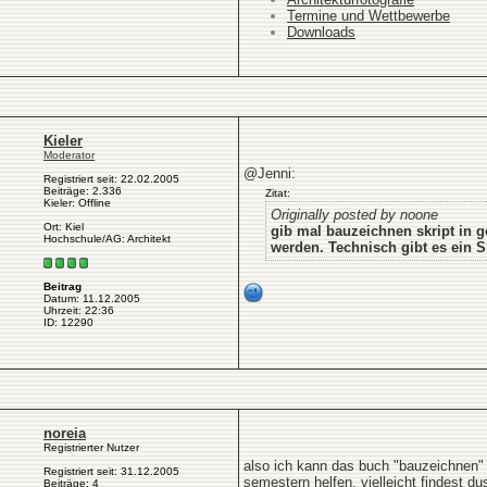
Termine und Wettbewerbe
Downloads
Kieler
Moderator
@Jenni:
Registriert seit: 22.02.2005
Beiträge: 2.336
Zitat:
Kieler: Offline
Originally posted by noone
Ort: Kiel
gib mal bauzeichnen skript in g
Hochschule/AG: Architekt
werden. Technisch gibt es ein S
Beitrag
Datum: 11.12.2005
Uhrzeit: 22:36
ID: 12290
noreia
Registrierter Nutzer
also ich kann das buch "bauzeichnen" 
Registriert seit: 31.12.2005
semestern helfen. vielleicht findest dus
Beiträge: 4