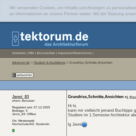
Wir verwenden Cookies, um Inhalte und Anzeigen zu personalisie
an Informationen an unsere Partner weiter. Mit der Nutzung uns
Startseite
|
Hilfe
|
Benutzerliste
|
Impressum/Datenschutz
|
tektorum.de
>
Studium & Ausbildung
> Grundriss,Schnitte,Ansichten
Jenni_83
Grundriss,Schnitte,Ansichten
#
1
(
Per
ehem. Benutzer
Hi hi,
Registriert seit: 07.12.2005
kann mir vielleicht jemand Buchtipps g
Beiträge: 5
Jenni_83: Offline
Studiere im 1.Semester Architektur abe
Ort: Westerwald
lg Jenni
Hochschule/AG: Studentin