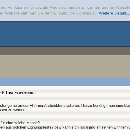
ren, Funktionen für soziale Medien anbieten zu können und für Websi
erer Website stimmen Sie dem Einsatz von Cookies zu.
Weitere Details..
FH Trier
#
1
(
Permalink
)
 gerne an der FH Trier Architektur studieren. Hierzu benötigt man eine Be
ssen zu werden.
s für eine solche Mappe?
ben aus solchen Eignungstests? bzw kann sich noch jmd an seinen Erinnern