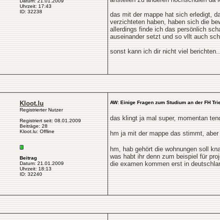
Datum: 21.01.2009
Uhrzeit: 17:43
ID: 32238
das mit der mappe hat sich erledigt, 
verzichteten haben, haben sich die be
allerdings finde ich das persönlich 
auseinander setzt und so vllt auch schon
sonst kann ich dir nicht viel berichten
Kloot.lu
AW: Einige Fragen zum Studium an der FH Tri
Registrierter Nutzer
das klingt ja mal super, momentan tend
Registriert seit: 08.01.2009
Beiträge: 28
Kloot.lu: Offline
hm ja mit der mappe das stimmt, abe
hm, hab gehört die wohnungen soll knapp
was habt ihr denn zum beispiel für pr
Beitrag
die examen kommen erst in deutschla
Datum: 21.01.2009
Uhrzeit: 18:13
ID: 32240