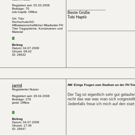
Registriert seit: 02.03.2008
__________________
Beiträge: 70
tobi haptik: Offline
Beste Grüße
Tobi Hapti
k
Ort: Trier
Hochschule/AG:
Hilfswissenschaftlicher Mitarbeiter FH
Trier Tragsysteme, Konstruieren und
--------------------------------------------------------
Material
Beitrag
Datum: 04.07.2008
Uhrzeit: 09:42
ID: 29632
jarrid
AW: Einige Fragen zum Studium an der FH Tri
Registrierter Nutzer
Der Tag ist eigentlich sehr gut gelauf
Registriert seit: 29.04.2008
nicht das war was man sich vorgestellt
Beiträge: 276
jarrid: Offline
Jedenfalls freue ich mich auf den sta
Beitrag
Datum: 04.07.2008
Uhrzeit: 17:36
ID: 29647