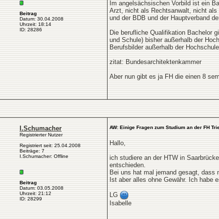
Im angelsächsischen Vorbild ist ein Ba
Arzt, nicht als Rechtsanwalt, nicht al
Beitrag
und der BDB und der Hauptverband der 
Datum: 30.04.2008
Uhrzeit: 18:14
ID: 28286
Die berufliche Qualifikation Bachelor 
und Schule) bisher außerhalb der Hoch
Berufsbilder außerhalb der Hochschule
zitat: Bundesarchitektenkammer
Aber nun gibt es ja FH die einen 8 se
I.Schumacher
AW: Einige Fragen zum Studium an der FH Tri
Registrierter Nutzer
Hallo,
Registriert seit: 25.04.2008
Beiträge: 7
I.Schumacher: Offline
ich studiere an der HTW in Saarbrücken
entschieden.
Bei uns hat mal jemand gesagt, dass 
Ist aber alles ohne Gewähr. Ich habe e
Beitrag
Datum: 03.05.2008
Uhrzeit: 21:12
LG
ID: 28299
Isabelle