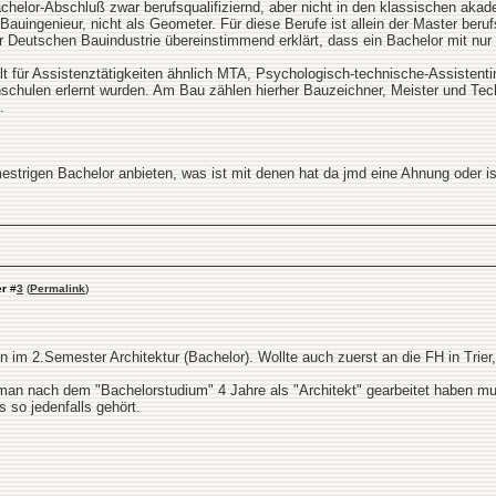
chelor-Abschluß zwar berufsqualifiziernd, aber nicht in den klassischen akade
s Bauingenieur, nicht als Geometer. Für diese Berufe ist allein der Master be
Deutschen Bauindustrie übereinstimmend erklärt, dass ein Bachelor mit nur s
gilt für Assistenztätigkeiten ähnlich MTA, Psychologisch-technische-Assistenti
schulen erlernt wurden. Am Bau zählen hierher Bauzeichner, Meister und Tech
.
mestrigen Bachelor anbieten, was ist mit denen hat da jmd eine Ahnung oder 
er
#
3
(
Permalink
)
 im 2.Semester Architektur (Bachelor). Wollte auch zuerst an die FH in Trier
man nach dem "Bachelorstudium" 4 Jahre als "Architekt" gearbeitet haben m
s so jedenfalls gehört.