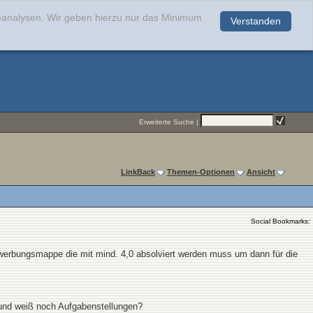
teanalysen. Wir geben hierzu nur das Minimum
Verstanden
.
Erweiterte Suche
|
LinkBack
Themen-Optionen
Ansicht
Social Bookmarks:
werbungsmappe die mit mind. 4,0 absolviert werden muss um dann für die
 und weiß noch Aufgabenstellungen?