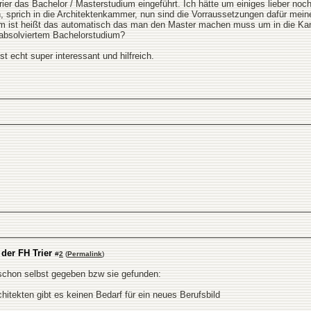
rier das Bachelor / Masterstudium eingeführt. Ich hätte um einiges lieber 
den, sprich in die Architektenkammer, nun sind die Vorraussetzungen dafür me
ium ist heißt das automatisch das man den Master machen muss um in die
m absolviertem Bachelorstudium?
t echt super interessant und hilfreich.
der FH Trier
#
2
(
Permalink
)
 schon selbst gegeben bzw sie gefunden:
chitekten gibt es keinen Bedarf für ein neues Berufsbild