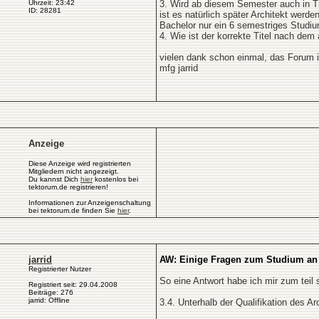
Uhrzeit: 23:42
3. Wird ab diesem Semester auch in T
ID: 28281
ist es natürlich später Architekt wer
Bachelor nur ein 6 semestriges Stud
4. Wie ist der korrekte Titel nach de
vielen dank schon einmal, das Forum is
mfg jarrid
Anzeige
Diese Anzeige wird registrierten
Mitgliedern nicht angezeigt.
Du kannst Dich
hier
kostenlos bei
tektorum.de registrieren!
Informationen zur Anzeigenschaltung
bei tektorum.de finden Sie
hier
.
jarrid
AW: Einige Fragen zum Studium an 
Registrierter Nutzer
So eine Antwort habe ich mir zum teil
Registriert seit: 29.04.2008
Beiträge: 276
jarrid: Offline
3.4. Unterhalb der Qualifikation des Ar