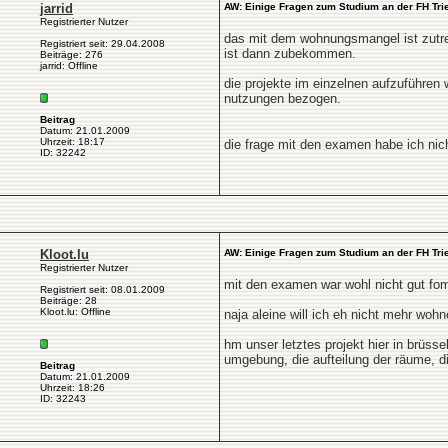
jarrid
AW: Einige Fragen zum Studium an der FH Tri
Registrierter Nutzer
das mit dem wohnungsmangel ist zutre
Registriert seit: 29.04.2008
ist dann zubekommen.
Beiträge: 276
jarrid: Offline
die projekte im einzelnen aufzuführen
nutzungen bezogen.
Beitrag
Datum: 21.01.2009
Uhrzeit: 18:17
die frage mit den examen habe ich ni
ID: 32242
Kloot.lu
AW: Einige Fragen zum Studium an der FH Tri
Registrierter Nutzer
mit den examen war wohl nicht gut fom
Registriert seit: 08.01.2009
Beiträge: 28
Kloot.lu: Offline
naja aleine will ich eh nicht mehr wohn
hm unser letztes projekt hier in brüss
umgebung, die aufteilung der räume, d
Beitrag
Datum: 21.01.2009
Uhrzeit: 18:26
ID: 32243