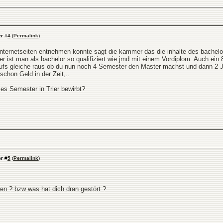
er
#
4
(
Permalink
)
internetseiten entnehmen konnte sagt die kammer das die inhalte des bachelo
r ist man als bachelor so qualifiziert wie jmd mit einem Vordiplom. Auch ein
fs gleiche raus ob du nun noch 4 Semester den Master machst und dann 2 Jahre
schon Geld in der Zeit,..
ses Semester in Trier bewirbt?
er
#
5
(
Permalink
)
aufen ? bzw was hat dich dran gestört ?