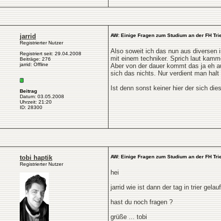
jarrid
AW: Einige Fragen zum Studium an der FH Tri
Registrierter Nutzer
Also soweit ich das nun aus diversen 
Registriert seit: 29.04.2008
mit einem techniker. Sprich laut kamme
Beiträge: 276
jarrid: Offline
Aber von der dauer kommt das ja eh au
sich das nichts. Nur verdient man halt 
Ist denn sonst keiner hier der sich die
Beitrag
Datum: 03.05.2008
Uhrzeit: 21:20
ID: 28300
tobi haptik
AW: Einige Fragen zum Studium an der FH Tri
Registrierter Nutzer
hei
jarrid wie ist dann der tag in trier gel
hast du noch fragen ?
grüße ... tobi