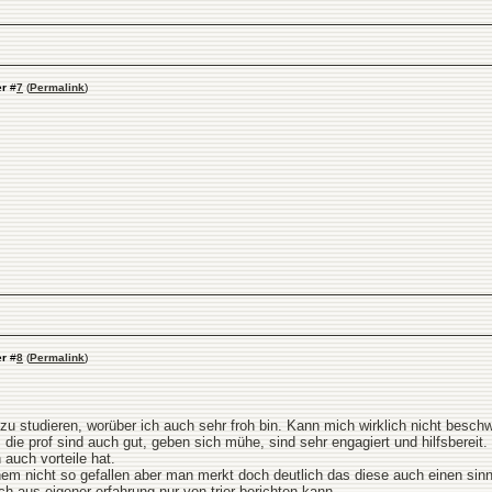
er
#
7
(
Permalink
)
er
#
8
(
Permalink
)
 zu studieren, worüber ich auch sehr froh bin. Kann mich wirklich nicht beschw
die prof sind auch gut, geben sich mühe, sind sehr engagiert und hilfsbereit
 auch vorteile hat.
nem nicht so gefallen aber man merkt doch deutlich das diese auch einen sinn
h aus eigener erfahrung nur von trier berichten kann.