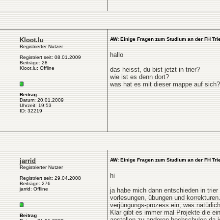
Kloot.lu
AW: Einige Fragen zum Studium an der FH Tri
Registrierter Nutzer
hallo
Registriert seit: 08.01.2009
Beiträge: 28
Kloot.lu: Offline
das heisst, du bist jetzt in trier?
wie ist es denn dort?
was hat es mit dieser mappe auf sich?
Beitrag
Datum: 20.01.2009
Uhrzeit: 19:53
ID: 32219
jarrid
AW: Einige Fragen zum Studium an der FH Tri
Registrierter Nutzer
hi
Registriert seit: 29.04.2008
Beiträge: 276
jarrid: Offline
ja habe mich dann entschieden in trier
vorlesungen, übungen und korrekturen. 
verjüngungs-prozess ein, was natürlich
Klar gibt es immer mal Projekte die ei
Beitrag
anstellen zu anderen hochschulen da ic