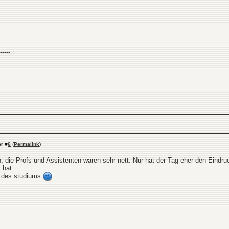
-----
er
#
6
(
Permalink
)
en, die Profs und Assistenten waren sehr nett. Nur hat der Tag eher den Eindr
 hat.
rt des studiums