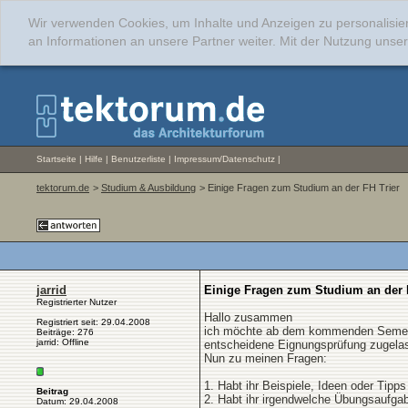
Wir verwenden Cookies, um Inhalte und Anzeigen zu personalisie
an Informationen an unsere Partner weiter. Mit der Nutzung uns
Startseite
|
Hilfe
|
Benutzerliste
|
Impressum/Datenschutz
|
tektorum.de
>
Studium & Ausbildung
> Einige Fragen zum Studium an der FH Trier
jarrid
Einige Fragen zum Studium an der 
Registrierter Nutzer
Hallo zusammen
Registriert seit: 29.04.2008
ich möchte ab dem kommenden Semester
Beiträge: 276
jarrid: Offline
entscheidene Eignungsprüfung zugela
Nun zu meinen Fragen:
1. Habt ihr Beispiele, Ideen oder Tipp
Beitrag
2. Habt ihr irgendwelche Übungsaufga
Datum: 29.04.2008