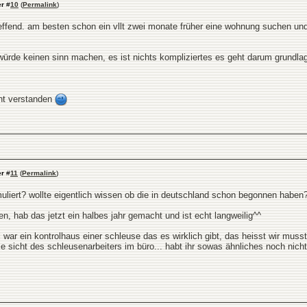
er
#
10
(
Permalink
)
ffend. am besten schon ein vllt zwei monate früher eine wohnung suchen und
 würde keinen sinn machen, es ist nichts kompliziertes es geht darum grundla
cht verstanden
er
#
11
(
Permalink
)
uliert? wollte eigentlich wissen ob die in deutschland schon begonnen habe
en, hab das jetzt ein halbes jahr gemacht und ist echt langweilig^^
el war ein kontrolhaus einer schleuse das es wirklich gibt, das heisst wir mus
ie sicht des schleusenarbeiters im büro... habt ihr sowas ähnliches noch nic