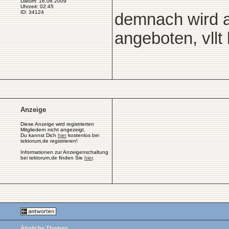
Datum: 16.06.2009
Uhrzeit: 02:45
ID: 34124
demnach wird a
angeboten, vll
Anzeige
Diese Anzeige wird registrierten
Mitgliedern nicht angezeigt.
Du kannst Dich
hier
kostenlos bei
tektorum.de registrieren!
Informationen zur Anzeigenschaltung
bei tektorum.de finden Sie
hier
.
Ähnliche Themen