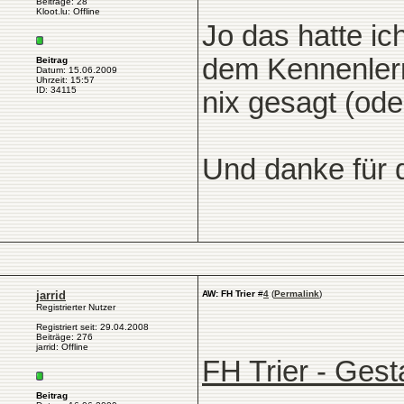
Beiträge: 28
Kloot.lu: Offline
Jo das hatte ic
dem Kennenlern
Beitrag
Datum: 15.06.2009
Uhrzeit: 15:57
ID: 34115
nix gesagt (ode
Und danke für 
jarrid
AW: FH Trier
#
4
(
Permalink
)
Registrierter Nutzer
Registriert seit: 29.04.2008
Beiträge: 276
jarrid: Offline
FH Trier - Gesta
Beitrag