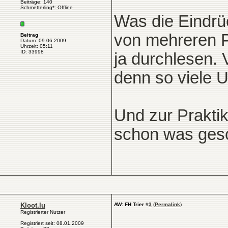
Beiträge: 140
Schmetterling*: Offline
Was die Eindrü
von mehreren P
Beitrag
Datum: 09.06.2009
Uhrzeit: 05:11
ID: 33998
ja durchlesen. 
denn so viele U
Und zur Prakti
schon was gesc
Kloot.lu
AW: FH Trier
#
3
(
Permalink
)
Registrierter Nutzer
Registriert seit: 08.01.2009