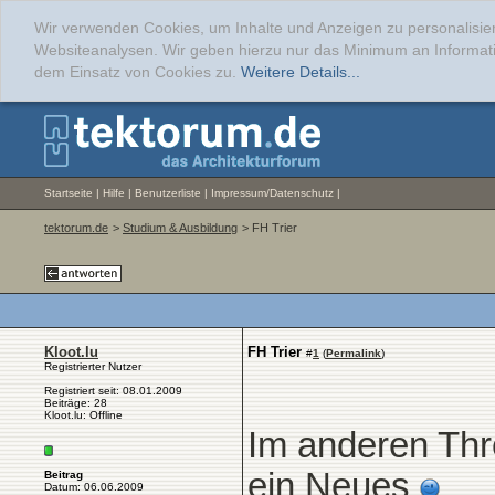
Wir verwenden Cookies, um Inhalte und Anzeigen zu personalisier
Websiteanalysen. Wir geben hierzu nur das Minimum an Informati
dem Einsatz von Cookies zu.
Weitere Details...
Startseite
|
Hilfe
|
Benutzerliste
|
Impressum/Datenschutz
|
tektorum.de
>
Studium & Ausbildung
> FH Trier
Kloot.lu
FH Trier
#
1
(
Permalink
)
Registrierter Nutzer
Registriert seit: 08.01.2009
Beiträge: 28
Kloot.lu: Offline
Im anderen Thr
ein Neues
Beitrag
Datum: 06.06.2009