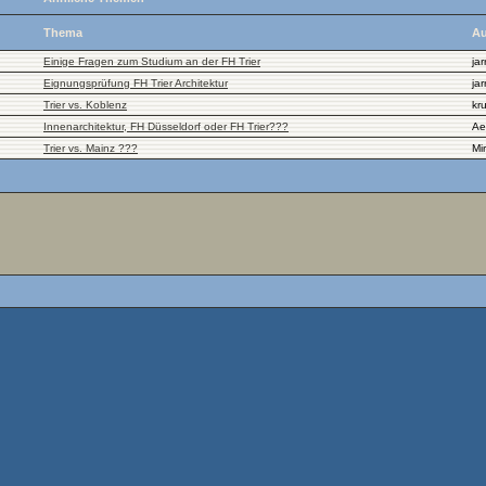
Thema
Au
Einige Fragen zum Studium an der FH Trier
jar
Eignungsprüfung FH Trier Architektur
jar
Trier vs. Koblenz
kru
Innenarchitektur, FH Düsseldorf oder FH Trier???
Ae
Trier vs. Mainz ???
Mi