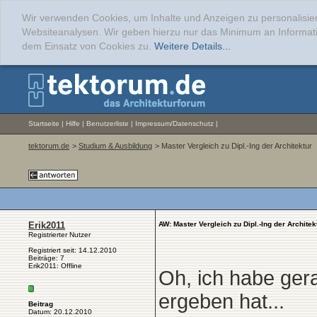
Wir verwenden Cookies, um Inhalte und Anzeigen zu personalisier
Websiteanalysen. Wir geben hierzu nur das Minimum an Informati
dem Einsatz von Cookies zu.
Weitere Details...
Startseite
|
Hilfe
|
Benutzerliste
|
Impressum/Datenschutz
|
tektorum.de
>
Studium & Ausbildung
> Master Vergleich zu Dipl.-Ing der Architektur
Erik2011
AW: Master Vergleich zu Dipl.-Ing der Architek
Registrierter Nutzer
Registriert seit: 14.12.2010
Beiträge: 7
Erik2011: Offline
Oh, ich habe gera
ergeben hat...
Beitrag
Datum: 20.12.2010