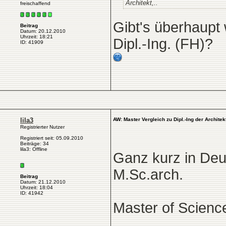
Architekt,..
freischaffend
Gibt's überhaupt
Beitrag
Datum: 20.12.2010
Uhrzeit: 18:21
Dipl.-Ing. (FH)?
ID: 41909
lila3
AW: Master Vergleich zu Dipl.-Ing der Architek
Registrierter Nutzer
Registriert seit: 05.09.2010
Beiträge: 34
lila3: Offline
Ganz kurz in Deu
M.Sc.arch.
Beitrag
Datum: 21.12.2010
Uhrzeit: 18:04
ID: 41942
Master of Science