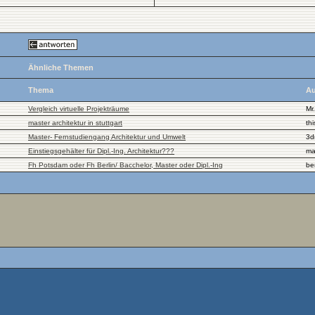
Ähnliche Themen
Thema
Au
Vergleich virtuelle Projekträume
Mr
master architektur in stuttgart
th
Master- Fernstudiengang Architektur und Umwelt
3d
Einstiegsgehälter für Dipl.-Ing. Architektur???
ma
Fh Potsdam oder Fh Berlin/ Bacchelor, Master oder Dipl.-Ing
be