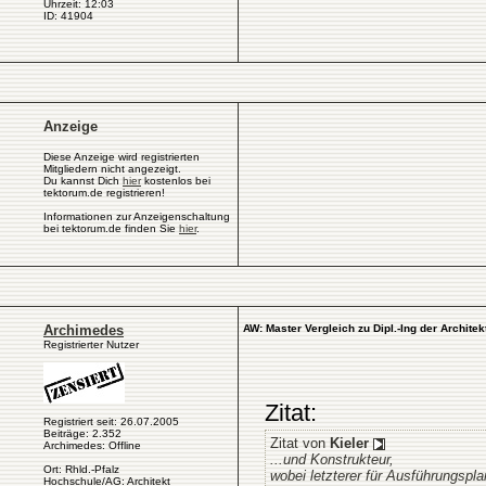
Uhrzeit: 12:03
ID: 41904
Anzeige
Diese Anzeige wird registrierten
Mitgliedern nicht angezeigt.
Du kannst Dich
hier
kostenlos bei
tektorum.de registrieren!
Informationen zur Anzeigenschaltung
bei tektorum.de finden Sie
hier
.
Archimedes
AW: Master Vergleich zu Dipl.-Ing der Architek
Registrierter Nutzer
Zitat:
Registriert seit: 26.07.2005
Beiträge: 2.352
Zitat von
Kieler
Archimedes: Offline
...und Konstrukteur,
Ort: Rhld.-Pfalz
wobei letzterer für Ausführungsplan
Hochschule/AG: Architekt