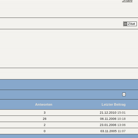
Share
Antworten
Letzter Beitrag
3
21.12.2010
15:01
26
06.11.2006
10:18
2
23.01.2006
13:06
0
03.11.2005
11:07