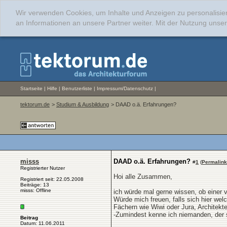
Wir verwenden Cookies, um Inhalte und Anzeigen zu personalisie
an Informationen an unsere Partner weiter. Mit der Nutzung uns
Startseite
|
Hilfe
|
Benutzerliste
|
Impressum/Datenschutz
|
tektorum.de
>
Studium & Ausbildung
> DAAD o.ä. Erfahrungen?
misss
DAAD o.ä. Erfahrungen?
#
1
(
Permalink
Registrierter Nutzer
Hoi alle Zusammen,
Registriert seit: 22.05.2008
Beiträge: 13
misss: Offline
ich würde mal gerne wissen, ob einer
Würde mich freuen, falls sich hier wel
Fächern wie Wiwi oder Jura, Architekt
-Zumindest kenne ich niemanden, der s
Beitrag
Datum: 11.06.2011