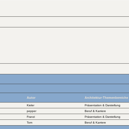
Autor
Architektur-Themenbereiche
Kieler
Präsentation & Darstellung
pepper
Beruf & Karriere
Franzi
Präsentation & Darstellung
Tom
Beruf & Karriere