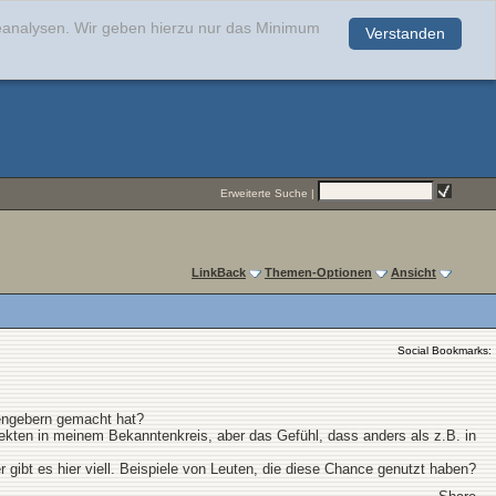
teanalysen. Wir geben hierzu nur das Minimum
Verstanden
.
Erweiterte Suche
|
LinkBack
Themen-Optionen
Ansicht
Social Bookmarks:
iengebern gemacht hat?
hitekten in meinem Bekanntenkreis, aber das Gefühl, dass anders als z.B. in
ibt es hier viell. Beispiele von Leuten, die diese Chance genutzt haben?