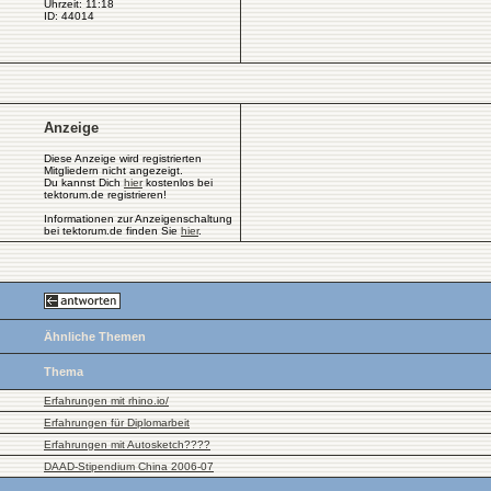
Uhrzeit: 11:18
ID: 44014
Anzeige
Diese Anzeige wird registrierten
Mitgliedern nicht angezeigt.
Du kannst Dich
hier
kostenlos bei
tektorum.de registrieren!
Informationen zur Anzeigenschaltung
bei tektorum.de finden Sie
hier
.
Ähnliche Themen
Thema
Erfahrungen mit rhino.io/
Erfahrungen für Diplomarbeit
Erfahrungen mit Autosketch????
DAAD-Stipendium China 2006-07