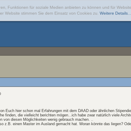
ren, Funktionen für soziale Medien anbieten zu können und für Websi
erer Website stimmen Sie dem Einsatz von Cookies zu.
Weitere Details..
)
 von Euch hier schon mal Erfahrungen mit dem DAAD oder ähnlichen Stipend
che finden, die vielleicht berichten mögen...ich habe zwar natürlich viele Arc
en von diesen Möglichkeiten wenig gebrauch machen. ..
o z.B. einen Master im Ausland gemacht hat. Woran könnte das liegen? Oder g