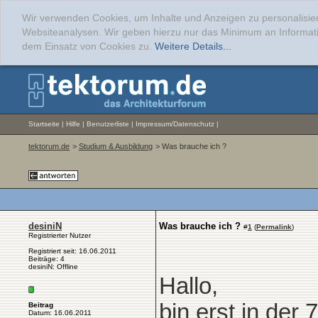
Wir verwenden Cookies, um Inhalte und Anzeigen zu personalisier
Websiteanalysen. Wir geben hierzu nur das Minimum an Informati
dem Einsatz von Cookies zu.
Weitere Details...
Startseite
|
Hilfe
|
Benutzerliste
|
Impressum/Datenschutz
|
tektorum.de
>
Studium & Ausbildung
> Was brauche ich ?
desiniN
Was brauche ich ?
#
1
(
Permalink
)
Registrierter Nutzer
Registriert seit: 16.06.2011
Beiträge: 4
desiniN: Offline
Hallo,
bin erst in der
Beitrag
Datum: 16.06.2011