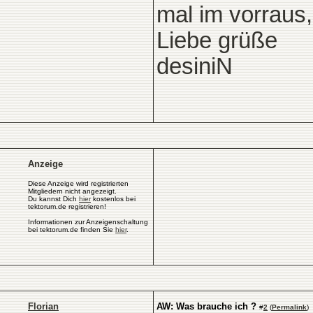
mal im vorraus,
Liebe grüße
desiniN
Anzeige
Diese Anzeige wird registrierten
Mitgliedern nicht angezeigt.
Du kannst Dich
hier
kostenlos bei
tektorum.de registrieren!
Informationen zur Anzeigenschaltung
bei tektorum.de finden Sie
hier
.
Florian
AW: Was brauche ich ?
#
2
(
Permalink
)