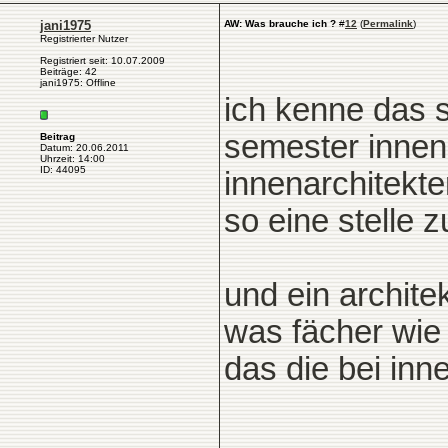
jani1975
AW: Was brauche ich ?
#
12
(
Permalink
)
Registrierter Nutzer
Registriert seit: 10.07.2009
Beiträge: 42
jani1975: Offline
ich kenne das s
semester inne
Beitrag
Datum: 20.06.2011
Uhrzeit: 14:00
ID: 44095
innenarchitekte
so eine stelle 
und ein architek
was fächer wie 
das die bei in