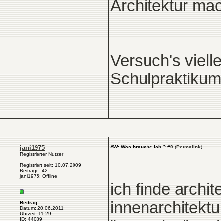
Architektur mac
Versuch's viell
Schulpraktikum 
jani1975
AW: Was brauche ich ?
#
9
(
Permalink
)
Registrierter Nutzer
Registriert seit: 10.07.2009
Beiträge: 42
jani1975: Offline
ich finde archi
innenarchitektu
Beitrag
Datum: 20.06.2011
Uhrzeit: 11:29
ID: 44089