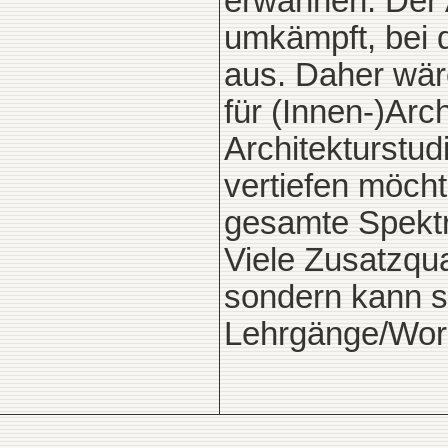
erwähnen. Der A
umkämpft, bei 
aus. Daher wär
für (Innen-)Arch
Architekturstud
vertiefen möch
gesamte Spektr
Viele Zusatzqua
sondern kann s
Lehrgänge/Wor