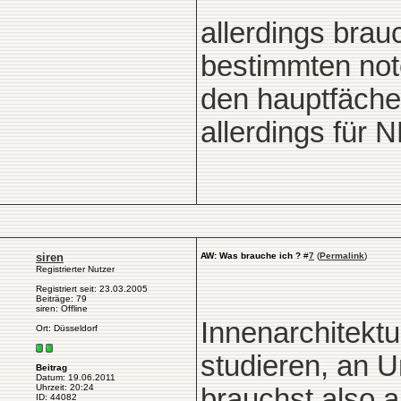
allerdings brau
bestimmten note
den hauptfächer
allerdings für
siren
AW: Was brauche ich ?
#
7
(
Permalink
)
Registrierter Nutzer
Registriert seit: 23.03.2005
Beiträge: 79
siren: Offline
Innenarchitekt
Ort: Düsseldorf
studieren, an U
Beitrag
Datum: 19.06.2011
Uhrzeit: 20:24
brauchst also 
ID: 44082