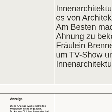
Innenarchitekt
es von Architek
Am Besten mach
Ahnung zu beko
Fräulein Brenne
um TV-Show und
Innenarchitektu
Anzeige
Diese Anzeige wird registrierten
Mitgliedern nicht angezeigt.
Du kannst Dich
hier
kostenlos bei