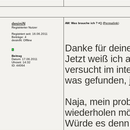
desiniN
AW: Was brauche ich ?
#
3
(
Permalink
)
Registrierter Nutzer
Registriert seit: 16.06.2011
Beiträge: 4
desiniN: Offline
Danke für deine
Jetzt weiß ich 
Beitrag
Datum: 17.06.2011
Uhrzeit: 14:32
ID: 44064
versucht im in
was gefunden, je
Naja, mein probl
wiederholen möc
Würde es denn 