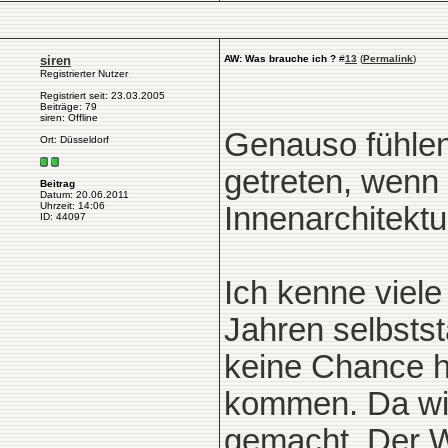
siren
AW: Was brauche ich ?
#
13
(
Permalink
)
Registrierter Nutzer
Registriert seit: 23.03.2005
Beiträge: 79
siren: Offline
Genauso fühlen 
Ort: Düsseldorf
getreten, wenn 
Beitrag
Datum: 20.06.2011
Uhrzeit: 14:06
Innenarchitektur
ID: 44097
Ich kenne viele
Jahren selbstst
keine Chance h
kommen. Da wir
gemacht. Der We