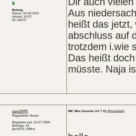
Dir auch vielen
Aus niedersach
Beitrag
Datum: 18.06.2011
Uhrzeit: 19:57
ID: 44075
heißt das jetzt
abschluss auf 
trotzdem i.wie 
Das heißt doch
müsste. Naja is
jani1975
AW: Was brauche ich ?
#
6
(
Permalink
)
Registrierter Nutzer
Registriert seit: 10.07.2009
Beiträge: 42
jani1975: Offline