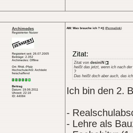
Archimedes
AW: Was brauche ich ?
#
8
(
Permalink
)
Registrierter Nutzer
Zitat:
Registriert seit: 26.07.2005
Beiträge: 2.352
Archimedes: Offline
Zitat von
desiniN
heißt das jetzt, wenn ich nach de
Ort: Rhld.-Pfalz
Hochschule/AG: Architekt
?
freischaffend
Das heißt doch aber auch, das ich
Beitrag
Ich bin den 2.
Datum: 19.06.2011
Uhrzeit: 22:16
ID: 44084
- Realschulabs
- Lehre als Ba