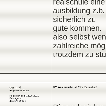
realschule eine
ausbildung z.b.
sicherlich zu
gute kommen.
also selbst wen
zahlreiche mögl
trotzdem zu stu
desiniN
AW: Was brauche ich ?
#
5
(
Permalink
)
Registrierter Nutzer
Registriert seit: 16.06.2011
Beiträge: 4
desiniN: Offline