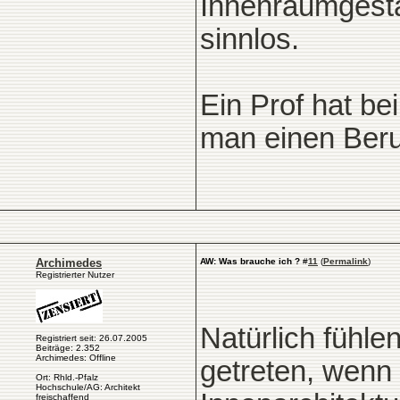
Innenraumgesta
sinnlos.
Ein Prof hat bei
man einen Beruf
Archimedes
AW: Was brauche ich ?
#
11
(
Permalink
)
Registrierter Nutzer
Natürlich fühle
Registriert seit: 26.07.2005
Beiträge: 2.352
Archimedes: Offline
getreten, wenn
Ort: Rhld.-Pfalz
Hochschule/AG: Architekt
freischaffend