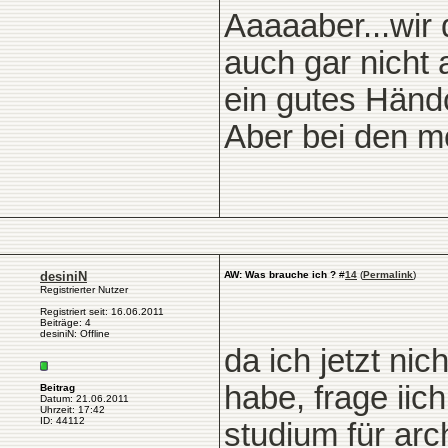
Aaaaaber...wir 
auch gar nicht 
ein gutes Händ
Aber bei den m
desiniN
AW: Was brauche ich ?
#
14
(
Permalink
)
Registrierter Nutzer
Registriert seit: 16.06.2011
Beiträge: 4
desiniN: Offline
da ich jetzt ni
habe, frage iic
Beitrag
Datum: 21.06.2011
Uhrzeit: 17:42
ID: 44112
studium für arch