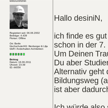
tektorumAdmin
Hallo desiniN,
Registriert seit: 06.06.2002
ich finde es gu
Beiträge: 4.439
Florian: Offline
schon in der 7.
Ort: Berlin
Hochschule/AG: Illenberger & Lilja
GbR / Anderhalten Architekten
Um Deinen Tra
Beitrag
Du aber Studier
Datum: 16.06.2011
Uhrzeit: 23:39
ID: 44056
Alternativ geht
Bildungsweg (a
ist aber dadurch
Ich würde also 