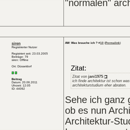
"normalen" arch
siren
AW: Was brauche ich ?
#
10
(
Permalink
)
Registrierter Nutzer
Registriert seit: 23.03.2005
Beiträge: 79
siren: Offline
Zitat:
Ort: Düsseldorf
Zitat von
jani1975
Beitrag
ich finde architektur ist schon wa
Datum: 20.06.2011
architekturstudium eher abraten.
Uhrzeit: 12:05
ID: 44092
Sehe ich ganz 
ob es nun Archi
Architektur-St