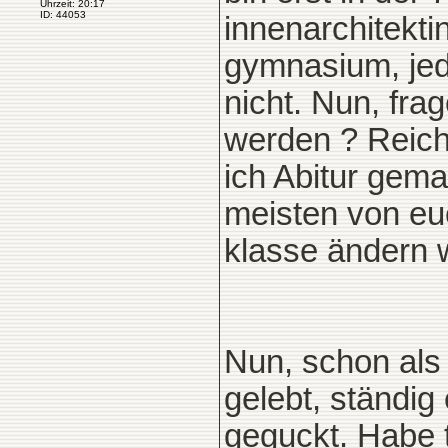
Uhrzeit: 20:17
ID: 44053
innenarchitekt
gymnasium, jed
nicht. Nun, fra
werden ? Reich
ich Abitur gem
meisten von eu
klasse ändern 
Nun, schon als 
gelebt, ständi
geguckt. Habe 