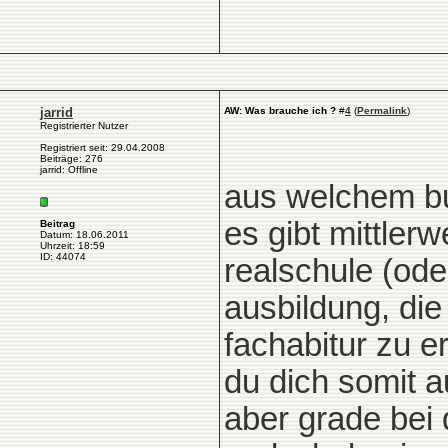
jarrid
AW: Was brauche ich ?
#
4
(
Permalink
)
Registrierter Nutzer
Registriert seit: 29.04.2008
Beiträge: 276
jarrid: Offline
aus welchem b
es gibt mittler
Beitrag
Datum: 18.06.2011
Uhrzeit: 18:59
ID: 44074
realschule (ode
ausbildung, di
fachabitur zu 
du dich somit a
aber grade bei 