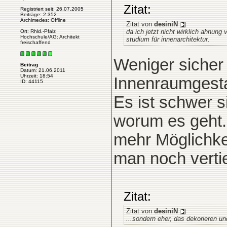
Zitat:
Registriert seit: 26.07.2005
Beiträge: 2.352
Archimedes: Offline
Zitat von
desiniN
da ich jetzt nicht wirklich ahnung
Ort: Rhld.-Pfalz
Hochschule/AG: Architekt
studium für innenarchitektur.
freischaffend
Weniger sicher 
Beitrag
Datum: 21.06.2011
Uhrzeit: 18:54
Innenraumgesta
ID: 44115
Es ist schwer 
worum es geht. A
mehr Möglichke
man noch verti
Zitat:
Zitat von
desiniN
...sondern eher, das dekorieren un