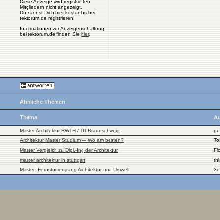
Diese Anzeige wird registrierten
Mitgliedern nicht angezeigt.
Du kannst Dich
hier
kostenlos bei
tektorum.de registrieren!
Informationen zur Anzeigenschaltung
bei tektorum.de finden Sie
hier
.
Ähnliche Themen
Thema
Au
Master Architektur RWTH / TU Braunschweig
gu
Architektur Master Studium --- Wo am besten?
To
Master Vergleich zu Dipl.-Ing der Architektur
Fl
master architektur in stuttgart
th
Master- Fernstudiengang Architektur und Umwelt
3d