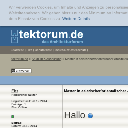
Wir verwenden Cookies, um Inhalte und Anzeigen zu personalisier
Websiteanalysen. Wir geben hierzu nur das Minimum an Informati
dem Einsatz von Cookies zu.
Weitere Details...
Startseite
|
Hilfe
|
Benutzerliste
|
Impressum/Datenschutz
|
tektorum.de
>
Studium & Ausbildung
> Master in asiatischer/orientalischer Architekt
Ebs
Master in asiatischer/orientalischer
Registrierter Nutzer
Registriert seit: 28.12.2014
Beiträge: 1
Ebs: Offline
Hallo
Beitrag
Datum: 28.12.2014