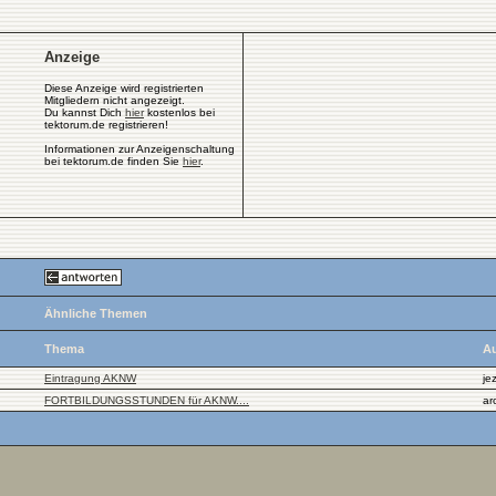
Anzeige
Diese Anzeige wird registrierten
Mitgliedern nicht angezeigt.
Du kannst Dich
hier
kostenlos bei
tektorum.de registrieren!
Informationen zur Anzeigenschaltung
bei tektorum.de finden Sie
hier
.
Ähnliche Themen
Thema
Au
Eintragung AKNW
je
FORTBILDUNGSSTUNDEN für AKNW....
ar