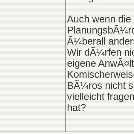
Auch wenn die 
PlanungsbÃ¼ros
Ã¼berall anders
Wir dÃ¼rfen ni
eigene AnwÃ¤lt
Komischerweise
BÃ¼ros nicht s
vielleicht frag
hat?