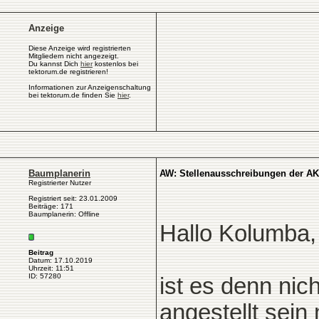
Anzeige
Diese Anzeige wird registrierten
Mitgliedern nicht angezeigt.
Du kannst Dich
hier
kostenlos bei
tektorum.de registrieren!
Informationen zur Anzeigenschaltung
bei tektorum.de finden Sie
hier
.
Baumplanerin
AW: Stellenausschreibungen der A
Registrierter Nutzer
Registriert seit: 23.01.2009
Beiträge: 171
Baumplanerin: Offline
Hallo Kolumba,
Beitrag
Datum: 17.10.2019
Uhrzeit: 11:51
ID: 57280
ist es denn nic
angestellt sei