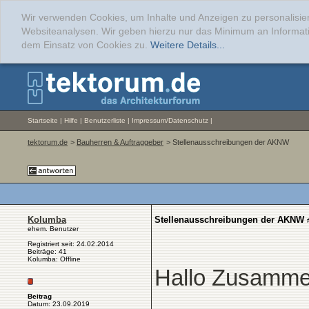
Wir verwenden Cookies, um Inhalte und Anzeigen zu personalisier
Websiteanalysen. Wir geben hierzu nur das Minimum an Informati
dem Einsatz von Cookies zu.
Weitere Details...
Startseite
|
Hilfe
|
Benutzerliste
|
Impressum/Datenschutz
|
tektorum.de
>
Bauherren & Auftraggeber
> Stellenausschreibungen der AKNW
Kolumba
Stellenausschreibungen der AKNW
ehem. Benutzer
Registriert seit: 24.02.2014
Beiträge: 41
Kolumba: Offline
Hallo Zusamme
Beitrag
Datum: 23.09.2019