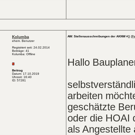
Kolumba
AW: Stellenausschreibungen der AKNW
#
3
(
P
ehem. Benutzer
Registriert seit: 24.02.2014
Beiträge: 41
Kolumba: Offline
Hallo Bauplaner
Beitrag
Datum: 17.10.2019
Uhrzeit: 16:40
ID: 57281
selbstverständl
arbeiten möcht
geschätzte Ber
oder die HOAI 
als Angestellte