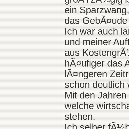
ein Sparzwang, 
das GebÃ¤ude w
Ich war auch lan
und meiner Auft
aus KostengrÃ¼n
hÃ¤ufiger das 
lÃ¤ngeren Zeit
schon deutlich
Mit den Jahren 
welche wirtscha
stehen.
Ich selber fÃ¼