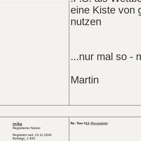
eine Kiste von
nutzen
...nur mal so - 
Martin
mika
Re: Tom
#
24
(
Permalink
)
Registrierter Nutzer
Registriert seit: 13.11.2004
Beiträge: 1.832