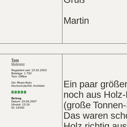
Martin
Tom
Moderator
Registriert seit: 15.02.2003
Beiträge: 1.762
Tom: Offline
Ein paar größe
Ort: Rhein-Ruhr
Hochschule/AG: Architekt
noch aus Holz-
Beitrag
Datum: 19.06.2007
(große Tonnen-S
Uhrzeit: 13:16
ID: 24340
Das waren scho
Holz richtig au