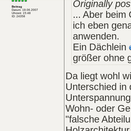
Originally po
Beitrag
Datum: 19.06.2007
... Aber beim
Uhrzeit: 15:48
ID: 24358
ich eben gena
anwenden.
Ein Dächlein
größer ohne g
Da liegt wohl w
Unterschied in
Unterspannung 
Wohn- oder Gem
"falsche Abteil
Holzarchitektur