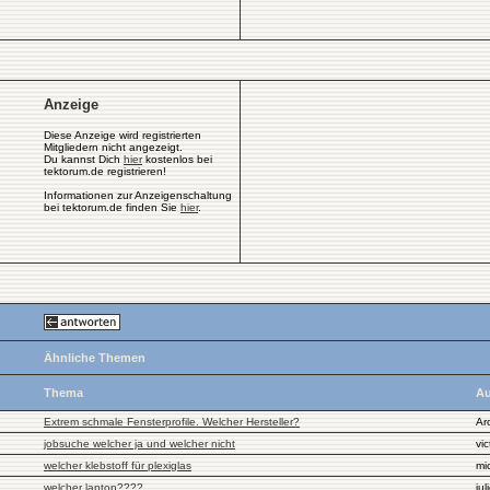
Anzeige
Diese Anzeige wird registrierten
Mitgliedern nicht angezeigt.
Du kannst Dich
hier
kostenlos bei
tektorum.de registrieren!
Informationen zur Anzeigenschaltung
bei tektorum.de finden Sie
hier
.
Ähnliche Themen
Thema
Au
Extrem schmale Fensterprofile. Welcher Hersteller?
Ar
jobsuche welcher ja und welcher nicht
vic
welcher klebstoff für plexiglas
mi
welcher laptop????
jul