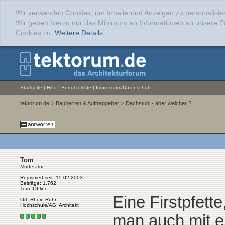
Wir verwenden Cookies, um Inhalte und Anzeigen zu personalisie
Wir geben hierzu nur das Minimum an Informationen an unsere Pa
Cookies zu.
Weitere Details...
Startseite
|
Hilfe
|
Benutzerliste
|
Impressum/Datenschutz
|
tektorum.de
>
Bauherren & Auftraggeber
> Dachstuhl - aber welcher ?
Tom
Moderator
Registriert seit: 15.02.2003
Beiträge: 1.762
Tom: Offline
Eine Firstpfett
Ort: Rhein-Ruhr
Hochschule/AG: Architekt
man auch mit e