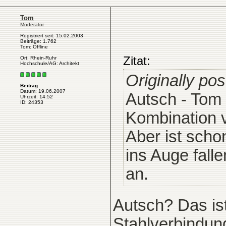
Tom
Moderator
Registriert seit: 15.02.2003
Beiträge: 1.762
Tom: Offline
Zitat:
Ort: Rhein-Ruhr
Hochschule/AG: Architekt
Originally po
Beitrag
Datum: 19.06.2007
Autsch - Tom 
Uhrzeit: 14:52
ID: 24353
Kombination v
Aber ist scho
ins Auge falle
an.
Autsch? Das ist
Stahlverbindun