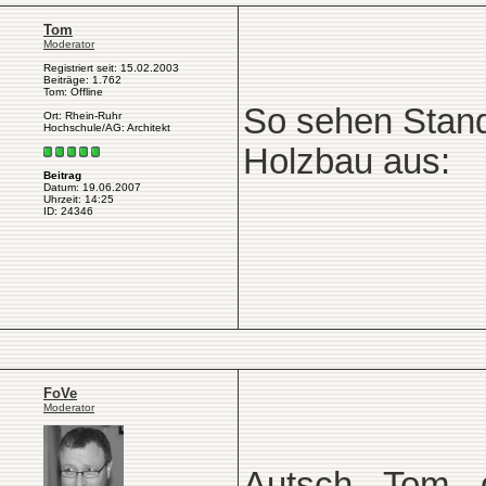
Tom
Moderator
Registriert seit: 15.02.2003
Beiträge: 1.762
Tom: Offline
So sehen Stand
Ort: Rhein-Ruhr
Hochschule/AG: Architekt
Holzbau aus:
Beitrag
Datum: 19.06.2007
Uhrzeit: 14:25
ID: 24346
FoVe
Moderator
Autsch - Tom -