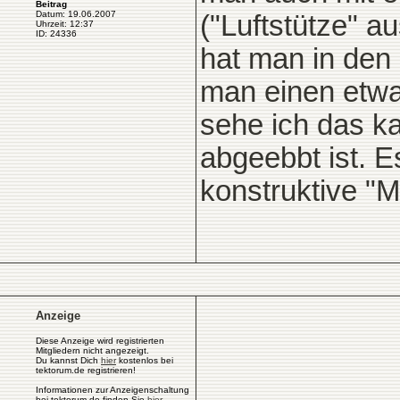
Beitrag
Datum: 19.06.2007
("Luftstütze" a
Uhrzeit: 12:37
ID: 24336
hat man in den
man einen etwa
sehe ich das k
abgeebbt ist. 
konstruktive "M
Anzeige
Diese Anzeige wird registrierten
Mitgliedern nicht angezeigt.
Du kannst Dich
hier
kostenlos bei
tektorum.de registrieren!
Informationen zur Anzeigenschaltung
bei tektorum.de finden Sie
hier
.