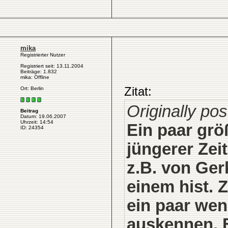
mika
Registrierter Nutzer
Registriert seit: 13.11.2004
Beiträge: 1.832
mika: Offline
Zitat:
Ort: Berlin
Originally po
Beitrag
Datum: 19.06.2007
Uhrzeit: 14:54
Ein paar grö
ID: 24354
jüngerer Zei
z.B. von Ger
einem hist. 
ein paar weni
auskennen. E