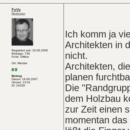
FoVe
Moderator
Ich komm ja vie
Architekten in 
Registriert seit: 19.06.2006
nicht.
Beiträge: 748
FoVe: Offline
Architekten, di
Ort: Wetzlar
planen furchtba
Beitrag
Datum: 19.06.2007
Uhrzeit: 13:01
Die "Randgrupp
ID: 24339
dem Holzbau k
zur Zeit einen 
momentan das "