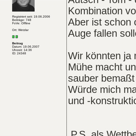
Kombination von
Registriert seit: 19.06.2006
Aber ist schon 
Beiträge: 748
FoVe: Offline
Auge fallen soll
Ort: Wetzlar
Beitrag
Datum: 19.06.2007
Uhrzeit: 14:36
Wir könnten ja
ID: 24348
Mühe macht und
sauber bemaßt 
Würde mich mal
und -konstrukt
.P.S. als Wett