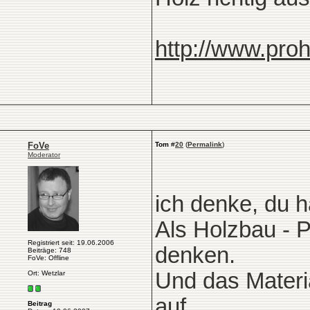
http://www.proh
FoVe
Tom
#
20
(
Permalink
)
Moderator
ich denke, du h
Als Holzbau - 
Registriert seit: 19.06.2006
denken.
Beiträge: 748
FoVe: Offline
Und das Materia
Ort: Wetzlar
auf.
Beitrag