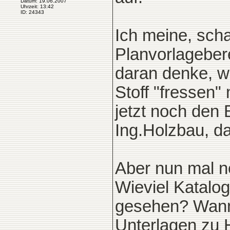
Datum: 19.06.2007
Uhrzeit: 13:42
ID: 24343
Ich meine, sch
Planvorlagebere
daran denke, wa
Stoff "fressen
jetzt noch den
Ing.Holzbau, da
Aber nun mal ne
Wieviel Katalog
gesehen? Wann
Unterlagen zu