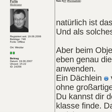
FoVe
Tom
#
27
(
Permalink
)
Moderator
natürlich ist d
Und als solches
Registriert seit: 19.06.2006
Beiträge: 748
FoVe: Offline
Aber beim Objek
Ort: Wetzlar
eben genau die
Beitrag
Datum: 19.06.2007
Uhrzeit: 15:22
anwenden.
ID: 24356
Ein Dächlein
ohne großartige
Du kannst dir d
klasse finde. D