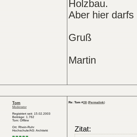
Holzbau.
Aber hier darfs
Gruß
Martin
Tom
Re: Tom
#
28
(
Permalink
)
Moderator
Registriert seit: 15.02.2003
Beiträge: 1.762
Tom: Offline
Zitat:
Ort: Rhein-Ruhr
Hochschule/AG: Architekt