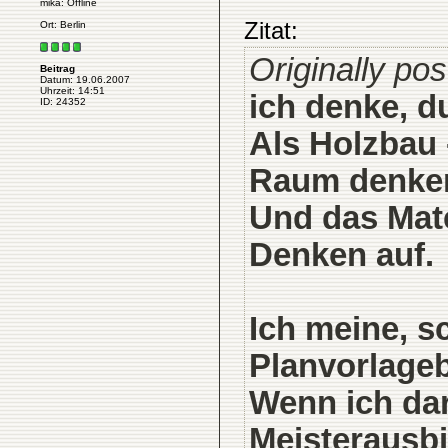
mika: Offline
Zitat:
Ort: Berlin
Originally po
Beitrag
Datum: 19.06.2007
Uhrzeit: 14:51
ich denke, d
ID: 24352
Als Holzbau 
Raum denke
Und das Mate
Denken auf.
Ich meine, s
Planvorlageb
Wenn ich dar
Meisterausbi