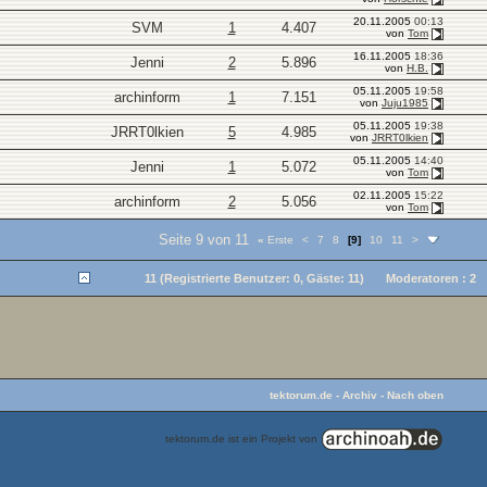
20.11.2005
00:13
SVM
1
4.407
von
Tom
16.11.2005
18:36
Jenni
2
5.896
von
H.B.
05.11.2005
19:58
archinform
1
7.151
von
Juju1985
05.11.2005
19:38
JRRT0lkien
5
4.985
von
JRRT0lkien
05.11.2005
14:40
Jenni
1
5.072
von
Tom
02.11.2005
15:22
archinform
2
5.056
von
Tom
Seite 9 von 11
«
Erste
<
7
8
[9]
10
11
>
11 (Registrierte Benutzer: 0, Gäste: 11)
Moderatoren : 2
tektorum.de
-
Archiv
-
Nach oben
tektorum.de ist ein Projekt von