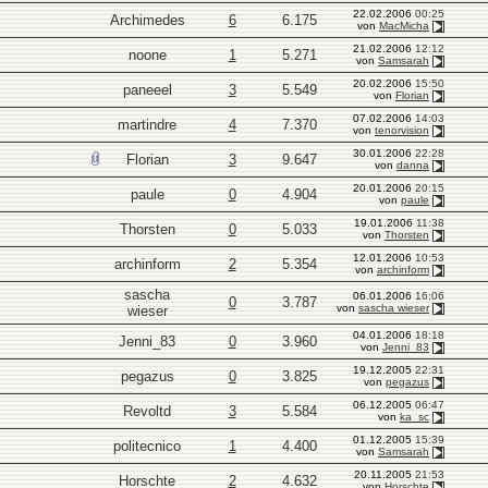
22.02.2006
00:25
Archimedes
6
6.175
von
MacMicha
21.02.2006
12:12
noone
1
5.271
von
Samsarah
20.02.2006
15:50
paneeel
3
5.549
von
Florian
07.02.2006
14:03
martindre
4
7.370
von
tenorvision
30.01.2006
22:28
Florian
3
9.647
von
danna
20.01.2006
20:15
paule
0
4.904
von
paule
19.01.2006
11:38
Thorsten
0
5.033
von
Thorsten
12.01.2006
10:53
archinform
2
5.354
von
archinform
sascha
06.01.2006
16:06
0
3.787
von
sascha wieser
wieser
04.01.2006
18:18
Jenni_83
0
3.960
von
Jenni_83
19.12.2005
22:31
pegazus
0
3.825
von
pegazus
06.12.2005
06:47
Revoltd
3
5.584
von
ka_sc
01.12.2005
15:39
politecnico
1
4.400
von
Samsarah
20.11.2005
21:53
Horschte
2
4.632
von
Horschte