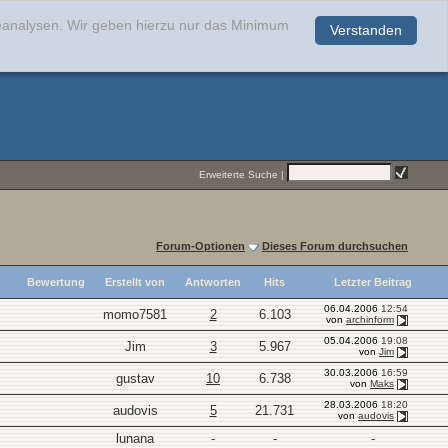
teanalysen. Wir geben hierzu nur das Minimum
Verstanden
.
Erweiterte Suche
|
Forum-Optionen
Dieses Forum durchsuchen
Bewertung
Erstellt von
Antworten
Hits
Letzter Beitrag
06.04.2006
12:54
momo7581
2
6.103
von
archinform
05.04.2006
19:08
Jim
3
5.967
von
Jim
30.03.2006
16:59
gustav
10
6.738
von
Maks
28.03.2006
18:20
audovis
5
21.731
von
audovis
lunana
-
-
-